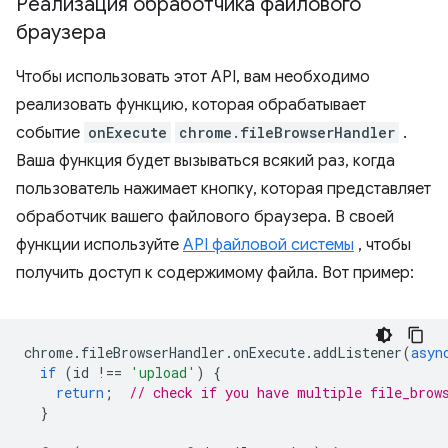
Реализация обработчика файлового
браузера
Чтобы использовать этот API, вам необходимо
реализовать функцию, которая обрабатывает
событие
onExecute
chrome.fileBrowserHandler
.
Ваша функция будет вызываться всякий раз, когда
пользователь нажимает кнопку, которая представляет
обработчик вашего файлового браузера. В своей
функции используйте
API файловой системы
, чтобы
получить доступ к содержимому файла. Вот пример:
chrome
.
fileBrowserHandler
.
onExecute
.
addListener
(
asyn
if
(
id
!==
'upload'
)
{
return
;
// check if you have multiple file_brow
}