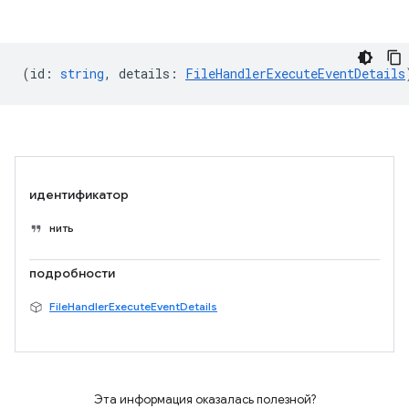
(
id
:
string
,
details
:
FileHandlerExecuteEventDetails
идентификатор
нить
подробности
FileHandlerExecuteEventDetails
Эта информация оказалась полезной?