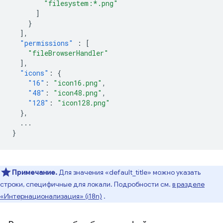
"filesystem:*.png"
]
}
],
"permissions"
:
[
"fileBrowserHandler"
],
"icons"
:
{
"16"
:
"icon16.png"
,
"48"
:
"icon48.png"
,
"128"
:
"icon128.png"
},
...
}
Примечание.
Для значения «default_title» можно указать
строки, специфичные для локали. Подробности см.
в разделе
«Интернационализация» (i18n)
.