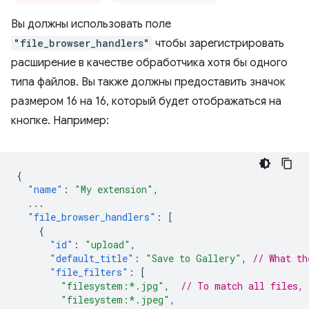
Вы должны использовать поле
"file_browser_handlers"
чтобы зарегистрировать
расширение в качестве обработчика хотя бы одного
типа файлов. Вы также должны предоставить значок
размером 16 на 16, который будет отображаться на
кнопке. Например:
{
"name"
:
"My extension"
,
...
"file_browser_handlers"
:
[
{
"id"
:
"upload"
,
"default_title"
:
"Save to Gallery"
,
// What th
"file_filters"
:
[
"filesystem:*.jpg"
,
// To match all files,
"filesystem:*.jpeg"
,