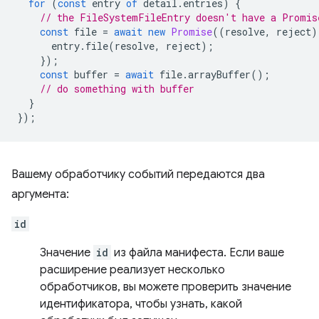
for
(
const
entry
of
detail
.
entries
)
{
// the FileSystemFileEntry doesn't have a Promis
const
file
=
await
new
Promise
((
resolve
,
reject
)
entry
.
file
(
resolve
,
reject
);
});
const
buffer
=
await
file
.
arrayBuffer
();
// do something with buffer
}
});
Вашему обработчику событий передаются два
аргумента:
id
Значение
id
из файла манифеста. Если ваше
расширение реализует несколько
обработчиков, вы можете проверить значение
идентификатора, чтобы узнать, какой