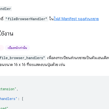
andler
ธิ์
"fileBrowserHandler"
ใน
ไฟล์ Manifest ของส่วนขยาย
ช้งาน
น
เบื้องหน้าเท่านั้น
file_browser_handlers"
เพื่อลงทะเบียนส่วนขยายเป็นตัวแฮนเดิ
นขนาด 16 x 16 ที่จะแสดงบนปุ่มด้วย เช่น
xtension"
,
handlers"
:
[
load"
,