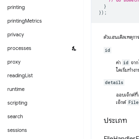
}
printing
});
printing
Metrics
privacy
ตัวแฮนเดิลเหตุการ
processes
id
proxy
ค่า
id
จากไ
ใดเริ่มทำงา
reading
List
details
runtime
ออบเจ็กต์ที
เจ็กต์
File
scripting
search
ประเภท
sessions
File
Handler
E