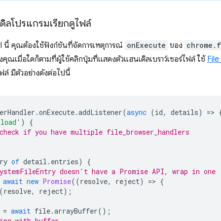
เดิลโปรแกรมเรียกดูไฟล์
นี้ คุณต้องใช้ฟังก์ชันที่จัดการเหตุการณ์
onExecute
ของ
chrome.f
งคุณเมื่อใดก็ตามที่ผู้ใช้คลิกปุ่มที่แสดงตัวแฮนเดิลเบราว์เซอร์ไฟล์ ใช้
Fil
ล์ มีตัวอย่างดังต่อไปนี้
erHandler
.
onExecute
.
addListener
(
async
(
id
,
details
)
=
>
pload'
)
{
check if you have multiple file_browser_handlers
ry
of
detail
.
entries
)
{
ystemFileEntry doesn't have a Promise API, wrap in one
await
new
Promise
((
resolve
,
reject
)
=
>
{
(
resolve
,
reject
);
=
await
file
.
arrayBuffer
();
ing with buffer