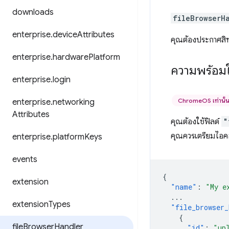
downloads
fileBrowserH
enterprise
.
device
Attributes
คุณต้องประกาศสิท
enterprise
.
hardware
Platform
ความพร้อมใ
enterprise
.
login
ChromeOS เท่านั้
enterprise
.
networking
Attributes
คุณต้องใช้ฟิลด์
"
คุณควรเตรียมไอคอ
enterprise
.
platform
Keys
events
{
extension
"name"
:
"My e
...
extension
Types
"file_browser_
{
file
Browser
Handler
"id"
:
"up