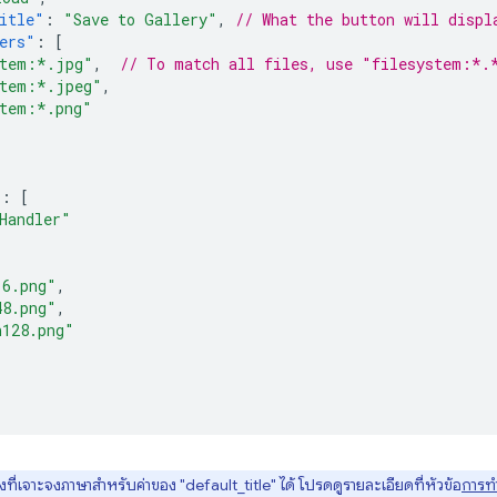
itle"
:
"Save to Gallery"
,
// What the button will displ
ers"
:
[
stem:*.jpg"
,
// To match all files, use "filesystem:*.
stem:*.jpeg"
,
stem:*.png"
:
[
Handler"
16.png"
,
48.png"
,
n128.png"
ที่เจาะจงภาษาสำหรับค่าของ "default_title" ได้ โปรดดูรายละเอียดที่หัวข้อ
การทำ