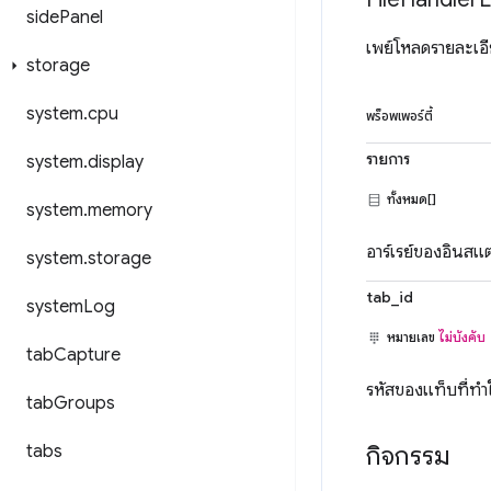
side
Panel
เพย์โหลดรายละเอ
storage
system
.
cpu
พร็อพเพอร์ตี้
รายการ
system
.
display
ทั้งหมด[]
system
.
memory
อาร์เรย์ของอินสแ
system
.
storage
tab_id
system
Log
หมายเลข
ไม่บังคับ
tab
Capture
รหัสของแท็บที่ทำใ
tab
Groups
กิจกรรม
tabs