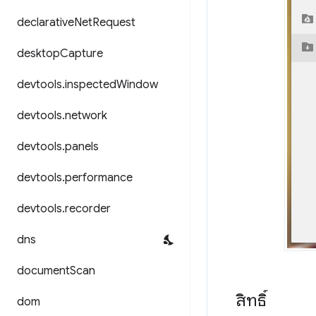
declarative
Net
Request
desktop
Capture
devtools
.
inspected
Window
devtools
.
network
devtools
.
panels
devtools
.
performance
devtools
.
recorder
dns
document
Scan
สิทธิ์
dom