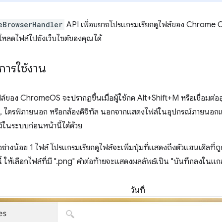
eBrowserHandler
API เพื่อขยายโปรแกรมเรียกดูไฟล์ของ Chrome OS ต
ปโหลดไฟล์ไปยังเว็บไซต์ของคุณได้
การใช้งาน
ล์ของ ChromeOS จะปรากฏขึ้นเมื่อผู้ใช้กด Alt+Shift+M หรือเชื่อมต่อ
SB, ไดรฟ์ภายนอก หรือกล้องดิจิทัล นอกจากแสดงไฟล์ในอุปกรณ์ภายนอกแ
กไว้ในระบบก่อนหน้านี้ได้ด้วย
ล์อย่างน้อย 1 ไฟล์ โปรแกรมเรียกดูไฟล์จะเพิ่มปุ่มที่แสดงถึงตัวแฮนเดิลที่ถ
 ให้เลือกไฟล์ที่มี ".png" คำต่อท้ายจะแสดงผลลัพธ์เป็น "บันทึกลงในแกลเล
วันที่