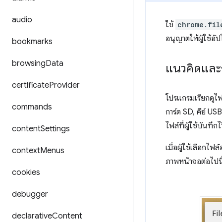
audio
ใช้
chrome.fil
อนุญาตให้ผู้ใช้อั
bookmarks
browsing
Data
แนวคิดและ
certificate
Provider
โปรแกรมเรียกดูไฟ
commands
การ์ด SD, คีย์ U
ไฟล์ที่ผู้ใช้บันทึ
content
Settings
เมื่อผู้ใช้เลือกไฟ
context
Menus
ภาพหน้าจอต่อไปนี้
cookies
debugger
declarative
Content