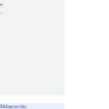
ay
*"
ให้เป็นสากล (i18n)