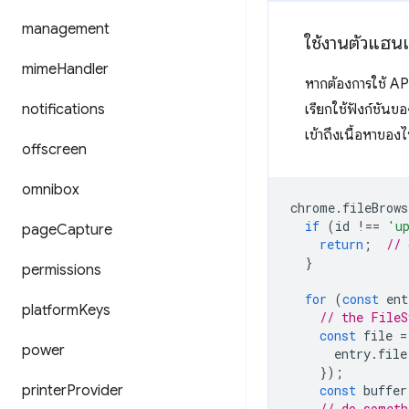
management
ใช้งานตัวแฮน
mime
Handler
หากต้องการใช้ API 
notifications
เรียกใช้ฟังก์ชันขอ
เข้าถึงเนื้อหาของไฟ
offscreen
omnibox
chrome
.
fileBrows
if
(
id
!==
'u
page
Capture
return
;
// 
}
permissions
for
(
const
ent
platform
Keys
// the FileS
const
file
=
power
entry
.
file
});
printer
Provider
const
buffer
// do someth