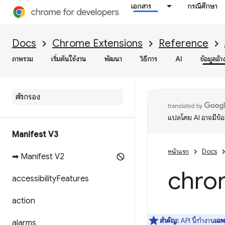
เอกสาร
กรณีศึกษา
Docs
Chrome Extensions
Reference
ภาพรวม
เริ่มต้นใช้งาน
พัฒนา
วิธีการ
AI
ข้อมูลอ้า
แปลโดย AI อาจมีข้
Manifest V3
หน้าแรก
Docs
➡ Manifest V2
chro
accessibility
Features
action
สำคัญ:
API นี้ทำงาน
เฉ
alarms