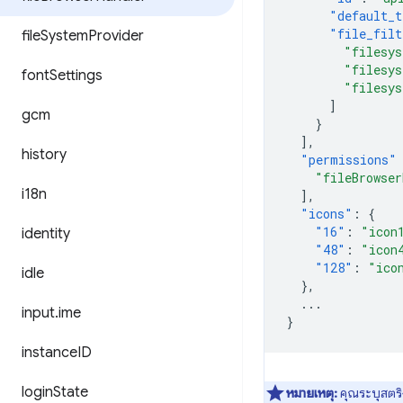
"default_t
"file_filt
file
System
Provider
"filesy
"filesy
font
Settings
"filesy
]
gcm
}
],
history
"permissions"
"fileBrowser
i18n
],
"icons"
:
{
"16"
:
"icon
identity
"48"
:
"icon
"128"
:
"ico
idle
},
...
input
.
ime
}
instance
ID
login
State
หมายเหตุ:
คุณระบุสตริง