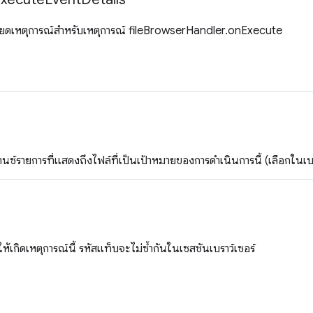
ียดเหตุการณ์สำหรับเหตุการณ์ fileBrowserHandler.onExecute
ตนซ์รายการที่แสดงถึงไฟล์ที่เป็นเป้าหมายของการดำเนินการนี้ (เลือกใน
ห้เกิดเหตุการณ์นี้ รหัสแท็บจะไม่ซ้ำกันในเซสชันเบราว์เซอร์