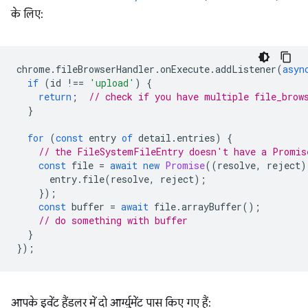
के लिए:
chrome
.
fileBrowserHandler
.
onExecute
.
addListener
(
asyn
if
(
id
!==
'upload'
)
{
return
;
// check if you have multiple file_brow
}
for
(
const
entry
of
detail
.
entries
)
{
// the FileSystemFileEntry doesn't have a Promis
const
file
=
await
new
Promise
((
resolve
,
reject
)
entry
.
file
(
resolve
,
reject
);
});
const
buffer
=
await
file
.
arrayBuffer
();
// do something with buffer
}
});
आपके इवेंट हैंडलर में दो आर्ग्युमेंट पास किए गए हैं: