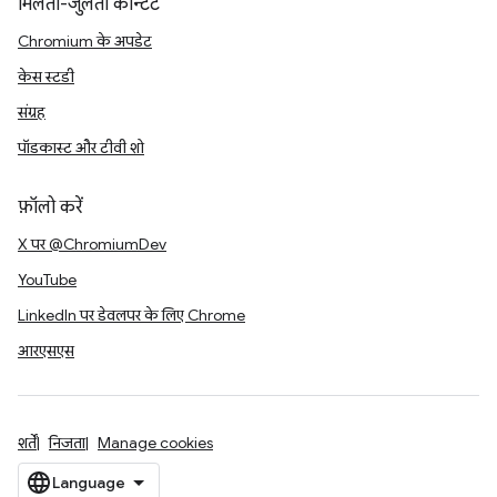
मिलता-जुलता कॉन्टेंट
Chromium के अपडेट
केस स्टडी
संग्रह
पॉडकास्ट और टीवी शो
फ़ॉलो करें
X पर @ChromiumDev
YouTube
LinkedIn पर डेवलपर के लिए Chrome
आरएसएस
शर्तें
निजता
Manage cookies