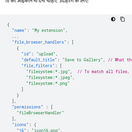
16 का आइकॉन भी देना चाहिए. उदाहरण के लिए:
{
"name"
:
"My extension"
,
...
"file_browser_handlers"
:
[
{
"id"
:
"upload"
,
"default_title"
:
"Save to Gallery"
,
// What th
"file_filters"
:
[
"filesystem:*.jpg"
,
// To match all files,
"filesystem:*.jpeg"
,
"filesystem:*.png"
]
}
],
"permissions"
:
[
"fileBrowserHandler"
],
"icons"
:
{
"16"
:
"icon16.png"
,