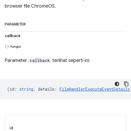
browser file ChromeOS.
PARAMETER
callback
fungsi
Parameter
callback
terlihat seperti ini:
(
id
:
string
,
details
:
FileHandlerExecuteEventDetails
id