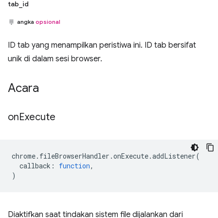
tab_id
angka
opsional
ID tab yang menampilkan peristiwa ini. ID tab bersifat
unik di dalam sesi browser.
Acara
on
Execute
chrome
.
fileBrowserHandler
.
onExecute
.
addListener
(
callback
:
function
,
)
Diaktifkan saat tindakan sistem file dijalankan dari