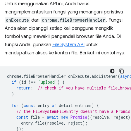
Untuk menggunakan API ini, Anda harus
mengimplementasikan fungsi yang menangani peristiwa
onExecute
dari
chrome.fileBrowserHandler
. Fungsi
Anda akan dipanggil setiap kali pengguna mengklik
tombol yang mewakili pengendali browser file Anda. Di
fungsi Anda, gunakan
File System API
untuk
mendapatkan akses ke konten file. Berikut ini contohnya:
chrome
.
fileBrowserHandler
.
onExecute
.
addListener
(
asyn
if
(
id
!==
'upload'
)
{
return
;
// check if you have multiple file_brow
}
for
(
const
entry
of
detail
.
entries
)
{
// the FileSystemFileEntry doesn't have a Promis
const
file
=
await
new
Promise
((
resolve
,
reject
)
entry
.
file
(
resolve
,
reject
);
});