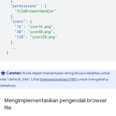
],
"permissions"
:
[
"fileBrowserHandler"
],
"icons"
:
{
"16"
:
"icon16.png"
,
"48"
:
"icon48.png"
,
"128"
:
"icon128.png"
},
...
}
Catatan:
Anda dapat menentukan string khusus lokalitas untuk
nilai "default_title". Lihat
Internasionalisasi (i18n)
untuk mengetahui
detailnya.
Mengimplementasikan pengendali browser
file