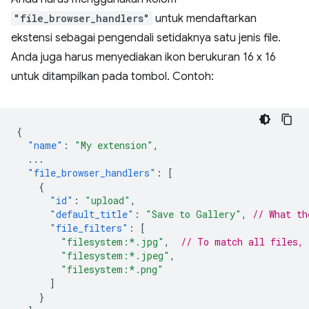
"file_browser_handlers"
untuk mendaftarkan
ekstensi sebagai pengendali setidaknya satu jenis file.
Anda juga harus menyediakan ikon berukuran 16 x 16
untuk ditampilkan pada tombol. Contoh:
{
"name"
:
"My extension"
,
...
"file_browser_handlers"
:
[
{
"id"
:
"upload"
,
"default_title"
:
"Save to Gallery"
,
// What th
"file_filters"
:
[
"filesystem:*.jpg"
,
// To match all files,
"filesystem:*.jpeg"
,
"filesystem:*.png"
]
}