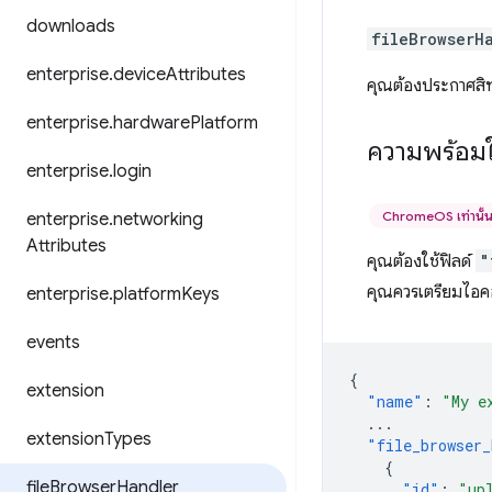
downloads
fileBrowserH
enterprise
.
device
Attributes
คุณต้องประกาศสิท
enterprise
.
hardware
Platform
ความพร้อมใ
enterprise
.
login
ChromeOS เท่านั้
enterprise
.
networking
Attributes
คุณต้องใช้ฟิลด์
"
คุณควรเตรียมไอคอ
enterprise
.
platform
Keys
events
{
extension
"name"
:
"My e
...
extension
Types
"file_browser_
{
file
Browser
Handler
"id"
:
"up