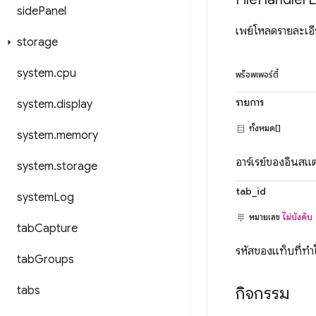
side
Panel
เพย์โหลดรายละเอ
storage
system
.
cpu
พร็อพเพอร์ตี้
รายการ
system
.
display
ทั้งหมด[]
system
.
memory
อาร์เรย์ของอินสแ
system
.
storage
tab_id
system
Log
หมายเลข
ไม่บังคับ
tab
Capture
รหัสของแท็บที่ทำใ
tab
Groups
กิจกรรม
tabs