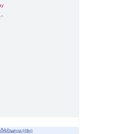
ay
*"
ให้เป็นสากล (i18n)