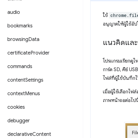
audio
ใช้
chrome.fil
อนุญาตให้ผู้ใช้อั
bookmarks
browsing
Data
แนวคิดและ
certificate
Provider
โปรแกรมเรียกดูไฟ
commands
การ์ด SD, คีย์ U
ไฟล์ที่ผู้ใช้บันทึ
content
Settings
เมื่อผู้ใช้เลือกไฟ
context
Menus
ภาพหน้าจอต่อไปนี้
cookies
debugger
declarative
Content