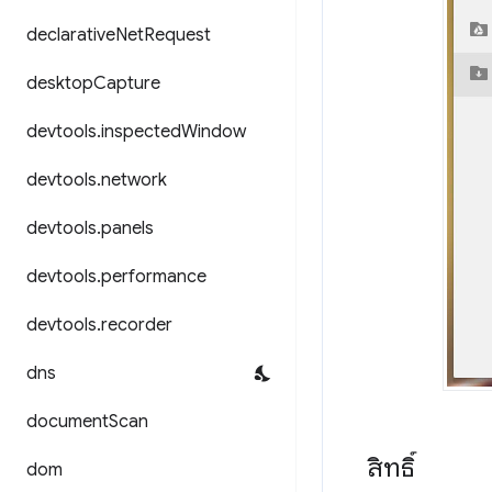
declarative
Net
Request
desktop
Capture
devtools
.
inspected
Window
devtools
.
network
devtools
.
panels
devtools
.
performance
devtools
.
recorder
dns
document
Scan
สิทธิ์
dom