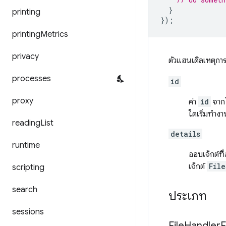
}
printing
});
printing
Metrics
privacy
ตัวแฮนเดิลเหตุการ
processes
id
proxy
ค่า
id
จากไ
ใดเริ่มทำงา
reading
List
details
runtime
ออบเจ็กต์ที
เจ็กต์
File
scripting
search
ประเภท
sessions
File
Handler
E