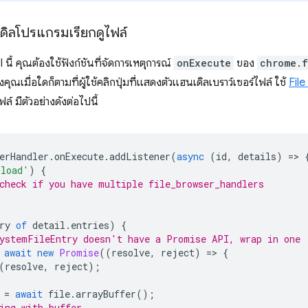
เดิลโปรแกรมเรียกดูไฟล์
นี้ คุณต้องใช้ฟังก์ชันที่จัดการเหตุการณ์
onExecute
ของ
chrome.f
งคุณเมื่อใดก็ตามที่ผู้ใช้คลิกปุ่มที่แสดงตัวแฮนเดิลเบราว์เซอร์ไฟล์ ใช้
Fil
ล์ มีตัวอย่างดังต่อไปนี้
erHandler
.
onExecute
.
addListener
(
async
(
id
,
details
)
=
>
pload'
)
{
check if you have multiple file_browser_handlers
ry
of
detail
.
entries
)
{
ystemFileEntry doesn't have a Promise API, wrap in one
await
new
Promise
((
resolve
,
reject
)
=
>
{
(
resolve
,
reject
);
=
await
file
.
arrayBuffer
();
ing with buffer