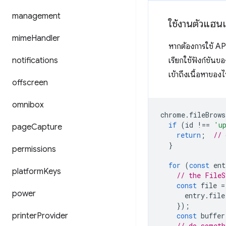
management
ใช้งานตัวแฮน
mime
Handler
หากต้องการใช้ API 
notifications
เรียกใช้ฟังก์ชันขอ
เข้าถึงเนื้อหาของไฟ
offscreen
omnibox
chrome
.
fileBrows
if
(
id
!==
'u
page
Capture
return
;
// 
}
permissions
for
(
const
ent
platform
Keys
// the FileS
const
file
=
power
entry
.
file
});
printer
Provider
const
buffer
// do someth