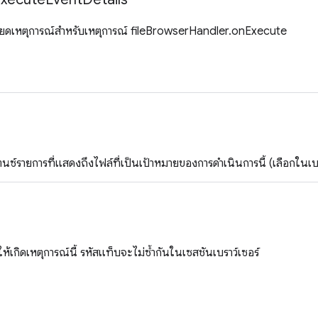
ียดเหตุการณ์สำหรับเหตุการณ์ fileBrowserHandler.onExecute
ตนซ์รายการที่แสดงถึงไฟล์ที่เป็นเป้าหมายของการดำเนินการนี้ (เลือกใน
ห้เกิดเหตุการณ์นี้ รหัสแท็บจะไม่ซ้ำกันในเซสชันเบราว์เซอร์