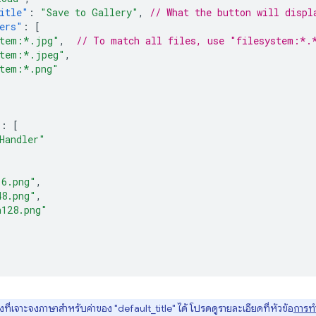
itle"
:
"Save to Gallery"
,
// What the button will displ
ers"
:
[
stem:*.jpg"
,
// To match all files, use "filesystem:*.
stem:*.jpeg"
,
stem:*.png"
:
[
Handler"
16.png"
,
48.png"
,
n128.png"
ที่เจาะจงภาษาสำหรับค่าของ "default_title" ได้ โปรดดูรายละเอียดที่หัวข้อ
การทำ