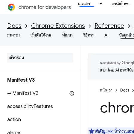
เอกสาร
กรณีศึกษา
Docs
Chrome Extensions
Reference
ภาพรวม
เริ่มต้นใช้งาน
พัฒนา
วิธีการ
AI
ข้อมูลอ้า
แปลโดย AI อาจมีข้
Manifest V3
หน้าแรก
Docs
➡ Manifest V2
chro
accessibility
Features
action
สำคัญ:
API นี้ทำงาน
เฉ
alarms