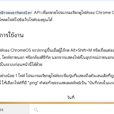
eBrowserHandler
API เพื่อขยายโปรแกรมเรียกดูไฟล์ของ Chrome OS ต
ปโหลดไฟล์ไปยังเว็บไซต์ของคุณได้
การใช้งาน
ล์ของ ChromeOS จะปรากฏขึ้นเมื่อผู้ใช้กด Alt+Shift+M หรือเชื่อมต่อ
SB, ไดรฟ์ภายนอก หรือกล้องดิจิทัล นอกจากแสดงไฟล์ในอุปกรณ์ภายนอกแ
กไว้ในระบบก่อนหน้านี้ได้ด้วย
ล์อย่างน้อย 1 ไฟล์ โปรแกรมเรียกดูไฟล์จะเพิ่มปุ่มที่แสดงถึงตัวแฮนเดิลที่ถ
 ให้เลือกไฟล์ที่มี ".png" คำต่อท้ายจะแสดงผลลัพธ์เป็น "บันทึกลงในแกลเล
วันที่