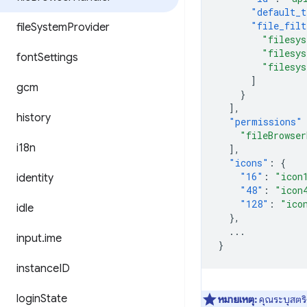
"default_t
"file_filt
file
System
Provider
"filesy
"filesy
font
Settings
"filesy
]
gcm
}
],
history
"permissions"
"fileBrowser
i18n
],
"icons"
:
{
"16"
:
"icon
identity
"48"
:
"icon
"128"
:
"ico
idle
},
...
input
.
ime
}
instance
ID
login
State
หมายเหตุ:
คุณระบุสตริง