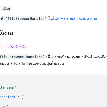
andler
ธิ์
"fileBrowserHandler"
ใน
ไฟล์ Manifest ของส่วนขยาย
ช้งาน
น
เบื้องหน้าเท่านั้น
file_browser_handlers"
เพื่อลงทะเบียนส่วนขยายเป็นตัวแฮนเดิ
นขนาด 16 x 16 ที่จะแสดงบนปุ่มด้วย เช่น
xtension"
,
handlers"
:
[
load"
,