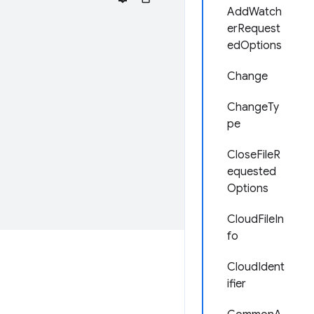
AddWatch
erRequest
edOptions
Change
ChangeTy
pe
CloseFileR
equested
Options
CloudFileIn
fo
CloudIdent
ifier