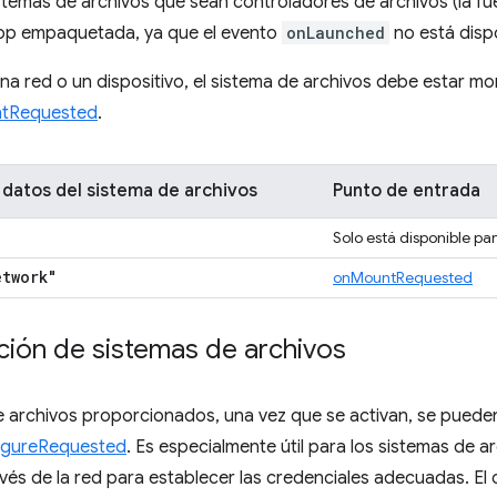
istemas de archivos que sean controladores de archivos (la f
pp empaquetada, ya que el evento
onLaunched
no está dispo
 una red o un dispositivo, el sistema de archivos debe estar m
tRequested
.
 datos del sistema de archivos
Punto de entrada
Solo está disponible p
etwork"
onMountRequested
ción de sistemas de archivos
 archivos proporcionados, una vez que se activan, se pueden
igureRequested
. Es especialmente útil para los sistemas de 
vés de la red para establecer las credenciales adecuadas. El 