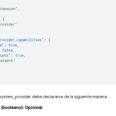
xtension"
,
:
[
Provider"
rovider_capabilities"
:
{
e"
:
true
,
:
false
,
ounts"
:
true
,
network"
_system_provider debe declararse de la siguiente manera:
(booleano)
: Opcional