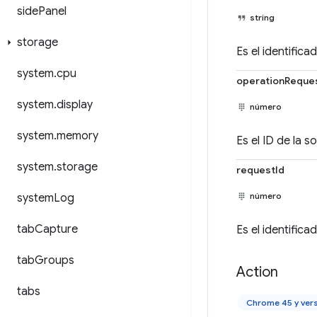
side
Panel
string
storage
Es el identific
system
.
cpu
operationReque
system
.
display
número
system
.
memory
Es el ID de la s
system
.
storage
requestId
número
system
Log
tab
Capture
Es el identifica
tab
Groups
Action
tabs
Chrome 45 y ver