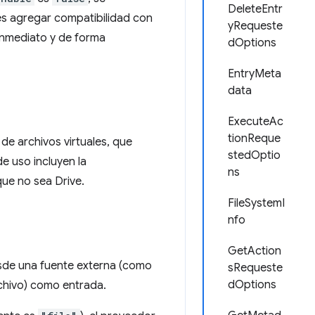
DeleteEntr
bes agregar compatibilidad con
yRequeste
 inmediato y de forma
dOptions
EntryMeta
data
ExecuteAc
tionReque
de archivos virtuales, que
stedOptio
e uso incluyen la
ns
que no sea Drive.
FileSystemI
nfo
GetAction
sde una fuente externa (como
sRequeste
dOptions
rchivo) como entrada.