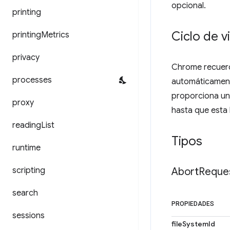
opcional.
printing
Ciclo de v
printing
Metrics
privacy
Chrome recuerda
processes
automáticamente
proporciona un
proxy
hasta que esta
reading
List
Tipos
runtime
scripting
Abort
Reque
search
PROPIEDADES
sessions
fileSystemId