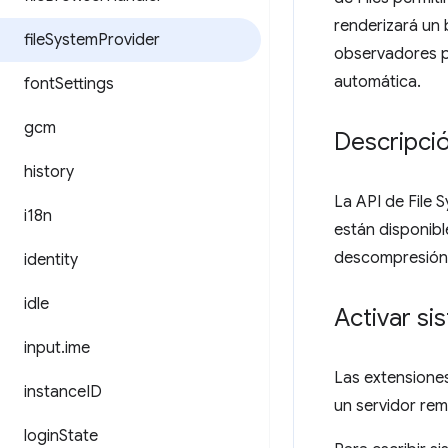
renderizará un 
file
System
Provider
observadores pa
automática.
font
Settings
gcm
Descripci
history
La API de File 
i18n
están disponibl
descompresión d
identity
idle
Activar si
input
.
ime
Las extensione
instance
ID
un servidor rem
login
State