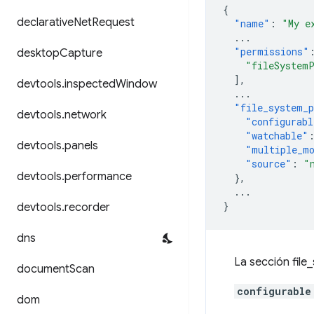
{
declarative
Net
Request
"name"
:
"My e
...
"permissions"
desktop
Capture
"fileSystem
],
devtools
.
inspected
Window
...
"file_system_p
devtools
.
network
"configurabl
"watchable"
devtools
.
panels
"multiple_m
"source"
:
"
devtools
.
performance
},
...
}
devtools
.
recorder
dns
La sección file
document
Scan
configurable
dom