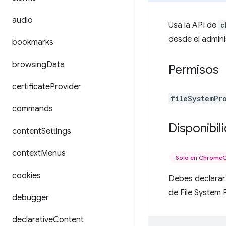
audio
Usa la API de
c
desde el admin
bookmarks
browsing
Data
Permisos
certificate
Provider
fileSystemPr
commands
Disponibil
content
Settings
context
Menus
Solo en Chrome
cookies
Debes declarar 
de File System 
debugger
declarative
Content