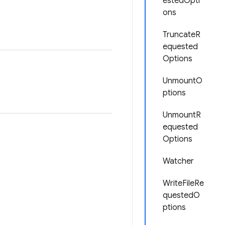
estedOpti
ons
TruncateR
equested
Options
UnmountO
ptions
UnmountR
equested
Options
Watcher
WriteFileRe
questedO
ptions