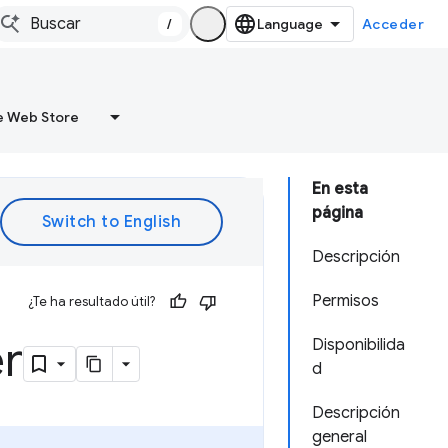
/
Acceder
 Web Store
En esta
página
Descripción
Permisos
¿Te ha resultado útil?
er
Disponibilida
d
Descripción
general