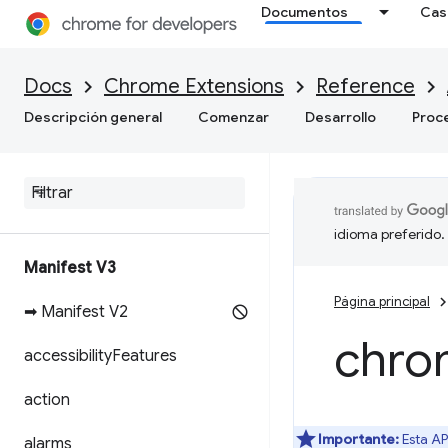
Documentos
Cas
Docs
Chrome Extensions
Reference
Descripción general
Comenzar
Desarrollo
Proc
idioma preferido.
Manifest V3
Página principal
➡ Manifest V2
chro
accessibility
Features
action
Importante:
Esta AP
alarms