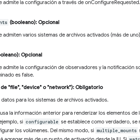
 se admite la configuración a través de onConfigureRequested.
nts
(booleano)
: Opcional
se admiten varios sistemas de archivos activados (más de uno)
oleano)
: Opcional
se admite la configuración de observadores y la notificación s
inado es false.
e "file", "device" o "network")
: Obligatorio
 datos para los sistemas de archivos activados.
 usa la información anterior para renderizar los elementos de 
ejemplo, si
configurable
se establece como verdadero, se 
igurar los volúmenes. Del mismo modo, si
multiple_mounts
irá agregar más de un punto de activación desde la IU. Si
wat