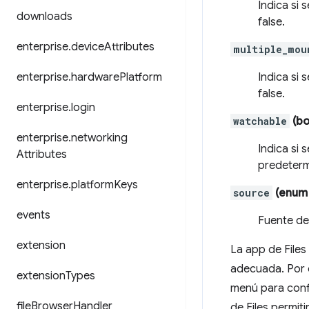
Indica si
downloads
false.
enterprise
.
device
Attributes
multiple_mou
enterprise
.
hardware
Platform
Indica si 
false.
enterprise
.
login
watchable
(bo
enterprise
.
networking
Indica si 
Attributes
predeterm
enterprise
.
platform
Keys
source
(enum d
events
Fuente de
extension
La app de Files
adecuada. Por 
extension
Types
menú para conf
file
Browser
Handler
de Files permit