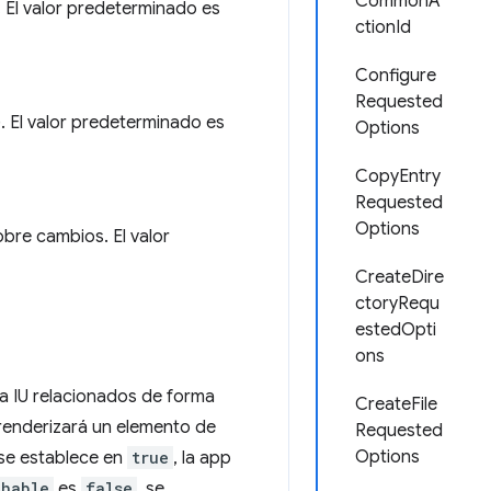
CommonA
 El valor predeterminado es
ctionId
Configure
Requested
. El valor predeterminado es
Options
CopyEntry
Requested
Options
obre cambios. El valor
CreateDire
ctoryRequ
estedOpti
ons
la IU relacionados de forma
CreateFile
renderizará un elemento de
Requested
Options
se establece en
true
, la app
chable
es
false
, se