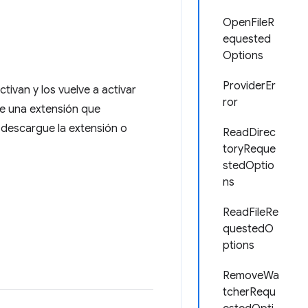
OpenFileR
equested
Options
ProviderEr
ivan y los vuelve a activar
ror
ue una extensión que
 descargue la extensión o
ReadDirec
toryReque
stedOptio
ns
ReadFileRe
questedO
ptions
RemoveWa
tcherRequ