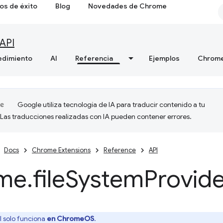
os de éxito
Blog
Novedades de Chrome
API
edimiento
AI
Referencia
Ejemplos
Chrome
Google utiliza tecnología de IA para traducir contenido a tu
 Las traducciones realizadas con IA pueden contener errores.
Docs
Chrome Extensions
Reference
API
me
.
file
System
Provid
I solo funciona
en ChromeOS
.