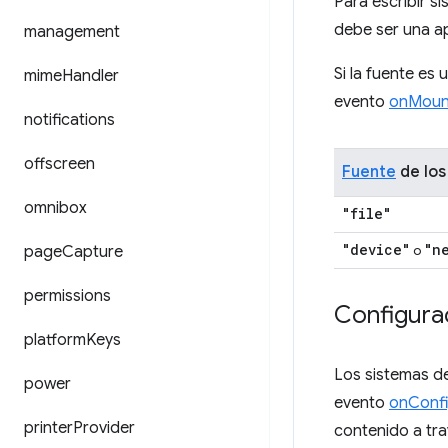
Para escribir s
debe ser una a
management
Si la fuente es
mime
Handler
evento
onMoun
notifications
offscreen
Fuente
de los
omnibox
"file"
"device"
"n
o
page
Capture
permissions
Configura
platform
Keys
Los sistemas de
power
evento
onConf
printer
Provider
contenido a tra