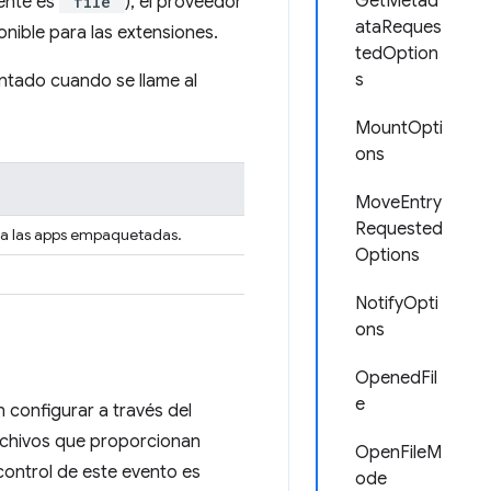
GetMetad
uente es
"file"
), el proveedor
ataReques
nible para las extensiones.
tedOption
s
ontado cuando se llame al
MountOpti
ons
MoveEntry
Requested
ara las apps empaquetadas.
Options
NotifyOpti
ons
OpenedFil
e
 configurar a través del
archivos que proporcionan
OpenFileM
control de este evento es
ode