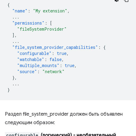
{
"name"
:
"My extension"
,
...
"permissions"
:
[
"fileSystemProvider"
],
...
"file_system_provider_capabilities"
:
{
"configurable"
:
true
,
"watchable"
:
false
,
"multiple_mounts"
:
true
,
"source"
:
"network"
},
...
}
Раздел file_system_provider должен быть объявлен
следующим образом:
configurable
(логический)
- необязательный