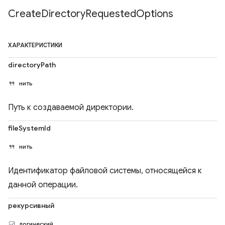
Create
Directory
Requested
Options
ХАРАКТЕРИСТИКИ
directoryPath
нить
Путь к создаваемой директории.
fileSystemId
нить
Идентификатор файловой системы, относящейся к
данной операции.
рекурсивный
логический