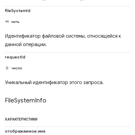
fileSystemId
нить
Идентификатор файловой системы, относящейся к
данной операции.
requestId
число
Уникальный идентификатор этого запроса.
File
System
Info
ХАРАКТЕРИСТИКИ
отображаемое имя