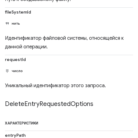
fileSystemId
нить
Идентификатор файловой системы, относящейся к
данной операции.
requestId
число
Уникальный идентификатор этого запроса.
Delete
Entry
Requested
Options
ХАРАКТЕРИСТИКИ
entryPath