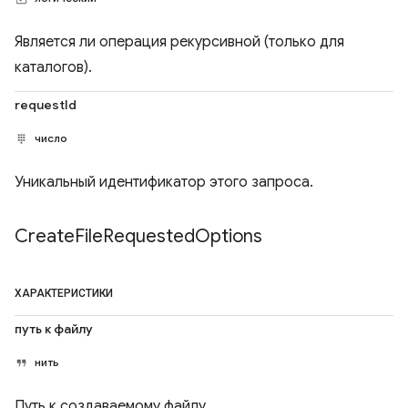
Является ли операция рекурсивной (только для
каталогов).
requestId
число
Уникальный идентификатор этого запроса.
Create
File
Requested
Options
ХАРАКТЕРИСТИКИ
путь к файлу
нить
Путь к создаваемому файлу.