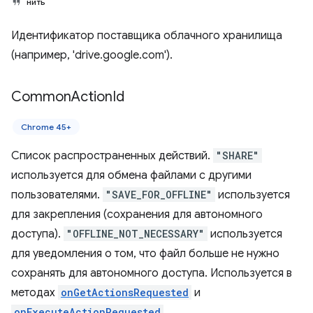
нить
Идентификатор поставщика облачного хранилища
(например, 'drive.google.com').
Common
Action
Id
Chrome 45+
Список распространенных действий.
"SHARE"
используется для обмена файлами с другими
пользователями.
"SAVE_FOR_OFFLINE"
используется
для закрепления (сохранения для автономного
доступа).
"OFFLINE_NOT_NECESSARY"
используется
для уведомления о том, что файл больше не нужно
сохранять для автономного доступа. Используется в
методах
onGetActionsRequested
и
onExecuteActionRequested
.