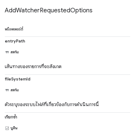
Add
Watcher
Requested
Options
พร็อพเพอร์ตี้
entryPath
สตริง
เส้นทางของรายการที่จะสังเกต
fileSystemId
สตริง
ตัวระบุของระบบไฟล์ที่เกี่ยวข้องกับการดำเนินการนี้
เรียกซ้ำ
บูลีน