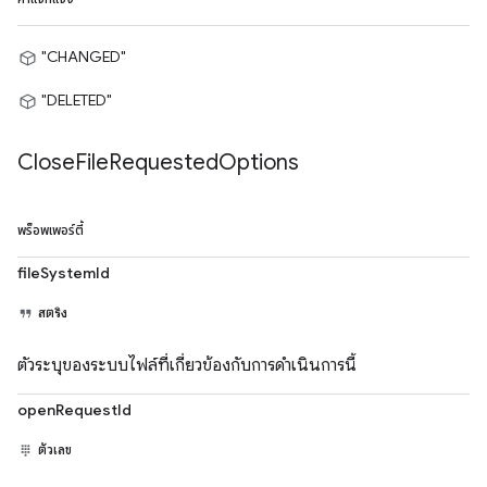
"CHANGED"
"DELETED"
Close
File
Requested
Options
พร็อพเพอร์ตี้
fileSystemId
สตริง
ตัวระบุของระบบไฟล์ที่เกี่ยวข้องกับการดำเนินการนี้
openRequestId
ตัวเลข