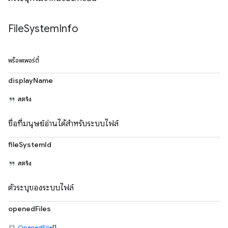
File
System
Info
พร็อพเพอร์ตี้
displayName
สตริง
ชื่อที่มนุษย์อ่านได้สำหรับระบบไฟล์
fileSystemId
สตริง
ตัวระบุของระบบไฟล์
openedFiles
OpenedFile
[]