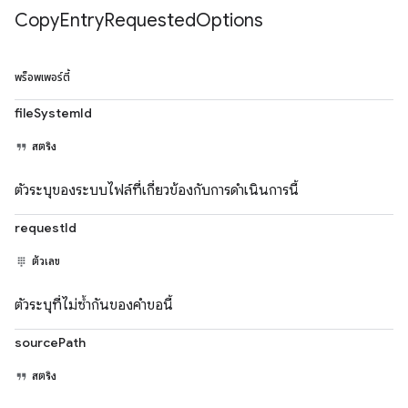
Copy
Entry
Requested
Options
พร็อพเพอร์ตี้
fileSystemId
สตริง
ตัวระบุของระบบไฟล์ที่เกี่ยวข้องกับการดำเนินการนี้
requestId
ตัวเลข
ตัวระบุที่ไม่ซ้ำกันของคำขอนี้
sourcePath
สตริง