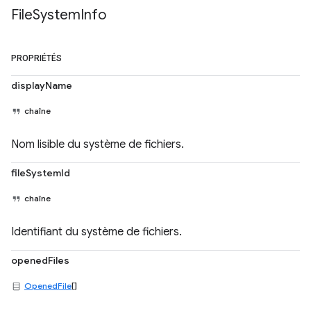
File
System
Info
PROPRIÉTÉS
displayName
chaîne
Nom lisible du système de fichiers.
fileSystemId
chaîne
Identifiant du système de fichiers.
openedFiles
OpenedFile
[]