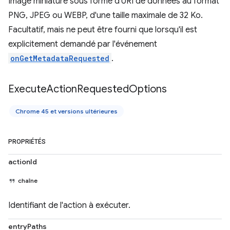
Image miniature sous forme d'URI de données au format
PNG, JPEG ou WEBP, d'une taille maximale de 32 Ko.
Facultatif, mais ne peut être fourni que lorsqu'il est
explicitement demandé par l'événement
onGetMetadataRequested
.
Execute
Action
Requested
Options
Chrome 45 et versions ultérieures
PROPRIÉTÉS
actionId
chaîne
Identifiant de l'action à exécuter.
entryPaths