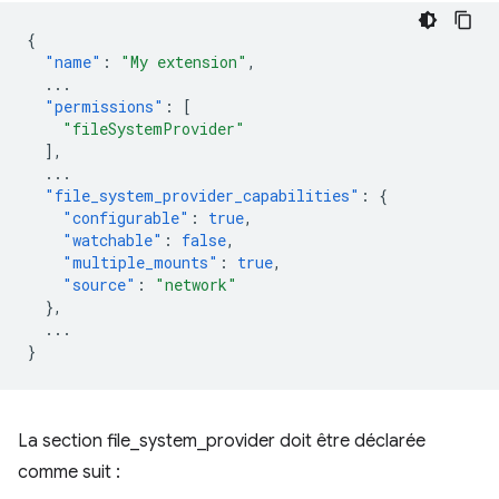
{
"name"
:
"My extension"
,
...
"permissions"
:
[
"fileSystemProvider"
],
...
"file_system_provider_capabilities"
:
{
"configurable"
:
true
,
"watchable"
:
false
,
"multiple_mounts"
:
true
,
"source"
:
"network"
},
...
}
La section file_system_provider doit être déclarée
comme suit :