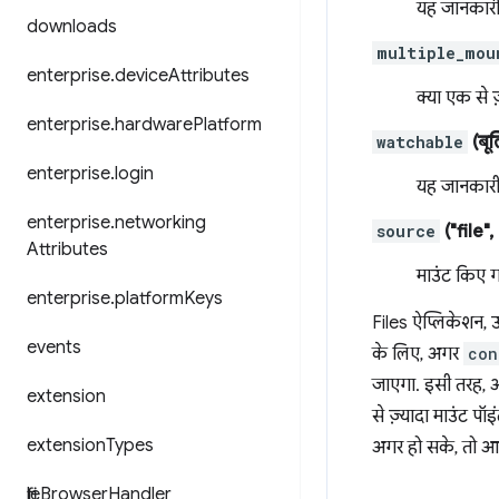
यह जानकारी 
downloads
multiple_mou
enterprise
.
device
Attributes
क्या एक से ज
enterprise
.
hardware
Platform
watchable
(बू
enterprise
.
login
यह जानकारी क
enterprise
.
networking
source
("file"
Attributes
माउंट किए ग
enterprise
.
platform
Keys
Files ऐप्लिकेशन, 
events
के लिए, अगर
con
जाएगा. इसी तरह,
extension
से ज़्यादा माउंट प
extension
Types
अगर हो सके, तो आ
file
Browser
Handler