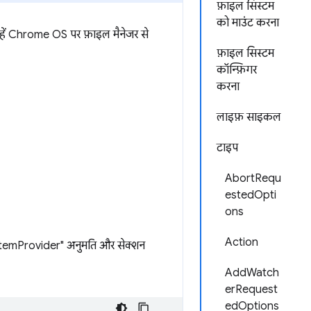
फ़ाइल सिस्टम
को माउंट करना
हें Chrome OS पर फ़ाइल मैनेजर से
फ़ाइल सिस्टम
कॉन्फ़िगर
करना
लाइफ़ साइकल
टाइप
AbortRequ
estedOpti
ons
Action
SystemProvider" अनुमति और सेक्शन
AddWatch
erRequest
edOptions