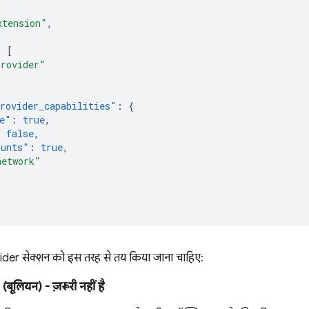
xtension"
,
:
[
Provider"
rovider_capabilities"
:
{
e"
:
true
,
:
false
,
ounts"
:
true
,
network"
ider सेक्शन को इस तरह से तय किया जाना चाहिए:
(बूलियन)
- ज़रूरी नहीं है