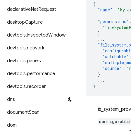
{
declarative
Net
Request
"name"
:
"My e
...
"permissions"
desktop
Capture
"fileSystem
],
devtools
.
inspected
Window
...
"file_system_p
devtools
.
network
"configurabl
"watchable"
devtools
.
panels
"multiple_m
"source"
:
"
devtools
.
performance
},
...
}
devtools
.
recorder
dns
file_system_prov
document
Scan
configurable
dom