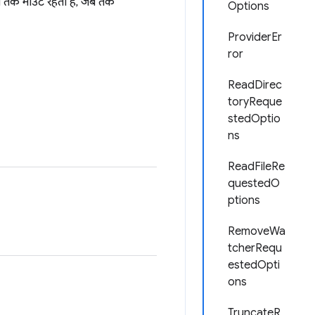
ब तक माउंट रहता है, जब तक
Options
ProviderEr
ror
ReadDirec
toryReque
stedOptio
ns
ReadFileRe
questedO
ptions
RemoveWa
tcherRequ
estedOpti
ons
TruncateR