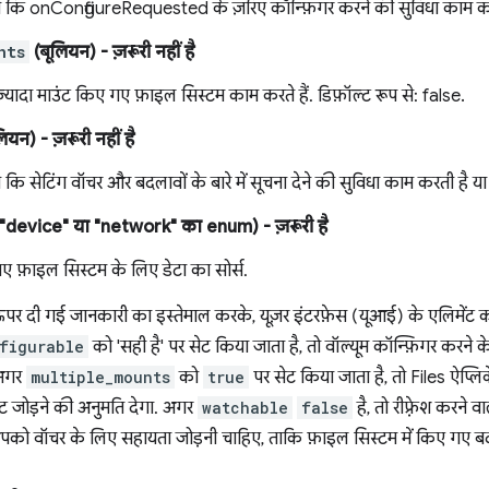
कि onConfigureRequested के ज़रिए कॉन्फ़िगर करने की सुविधा काम करती ह
nts
(बूलियन)
- ज़रूरी नहीं है
़्यादा माउंट किए गए फ़ाइल सिस्टम काम करते हैं. डिफ़ॉल्ट रूप से: false.
लियन)
- ज़रूरी नहीं है
ि सेटिंग वॉचर और बदलावों के बारे में सूचना देने की सुविधा काम करती है या न
, "device" या "network" का enum)
- ज़रूरी है
ए फ़ाइल सिस्टम के लिए डेटा का सोर्स.
ऊपर दी गई जानकारी का इस्तेमाल करके, यूज़र इंटरफ़ेस (यूआई) के एलिमेंट को
figurable
को 'सही है' पर सेट किया जाता है, तो वॉल्यूम कॉन्फ़िगर करने 
 अगर
multiple_mounts
को
true
पर सेट किया जाता है, तो Files ऐप्ल
ॉइंट जोड़ने की अनुमति देगा. अगर
watchable
false
है, तो रीफ़्रेश करने 
पको वॉचर के लिए सहायता जोड़नी चाहिए, ताकि फ़ाइल सिस्टम में किए गए 