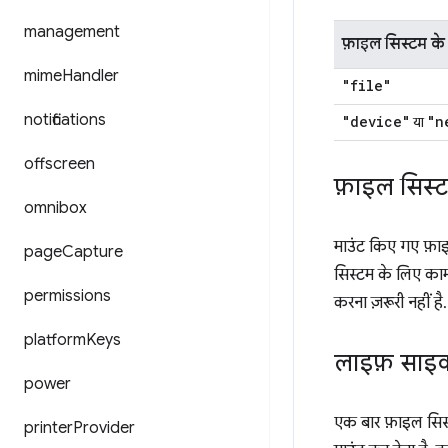
management
फ़ाइल सिस्टम के
mime
Handler
"file"
notifications
"device"
"n
या
offscreen
फ़ाइल सिस्
omnibox
माउंट किए गए फ़ा
page
Capture
सिस्टम के लिए काम 
permissions
करना ज़रूरी नहीं है.
platform
Keys
लाइफ़ सा
power
एक बार फ़ाइल सिस्ट
printer
Provider