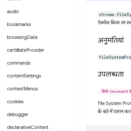
audio
chrome.fileS
ऐक्सेस किया जा स
bookmarks
browsing
Data
अनुमतियां
certificate
Provider
fileSystemPr
commands
उपलब्धता
content
Settings
context
Menus
सिर्फ़ ChromeOS क
cookies
File System Pro
के बारे में एलान क
debugger
declarative
Content