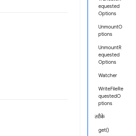
equested
Options
UnmountO
ptions
UnmountR
equested
Options
Watcher
WriteFileRe
questedO
ptions
तरीके
get()