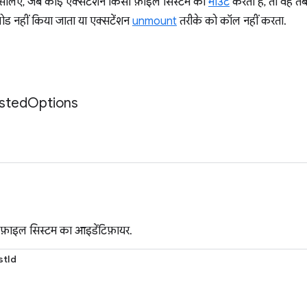
. इसलिए, जब कोई एक्सटेंशन किसी फ़ाइल सिस्टम को
माउंट
करता है, तो वह त
ड नहीं किया जाता या एक्सटेंशन
unmount
तरीके को कॉल नहीं करता.
sted
Options
़े फ़ाइल सिस्टम का आइडेंटिफ़ायर.
stId