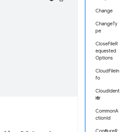
Change
ChangeTy
pe
CloseFileR
equested
Options
CloudFileIn
fo
CloudIdent
ifier
CommonA
ctionId
ConfigureR