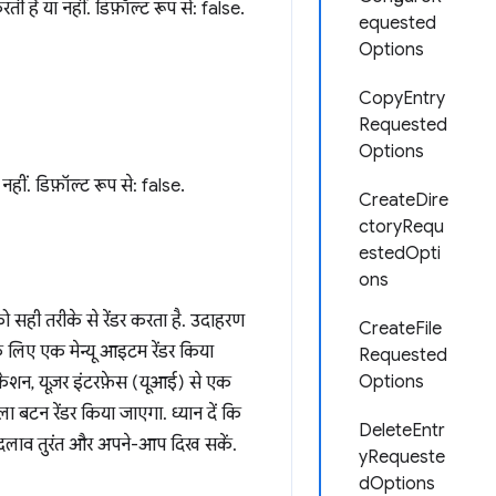
ै या नहीं. डिफ़ॉल्ट रूप से: false.
equested
Options
CopyEntry
Requested
Options
हीं. डिफ़ॉल्ट रूप से: false.
CreateDire
ctoryRequ
estedOpti
ons
 सही तरीके से रेंडर करता है. उदाहरण
CreateFile
के लिए एक मेन्यू आइटम रेंडर किया
Requested
Options
िकेशन, यूज़र इंटरफ़ेस (यूआई) से एक
वाला बटन रेंडर किया जाएगा. ध्यान दें कि
DeleteEntr
बदलाव तुरंत और अपने-आप दिख सकें.
yRequeste
dOptions