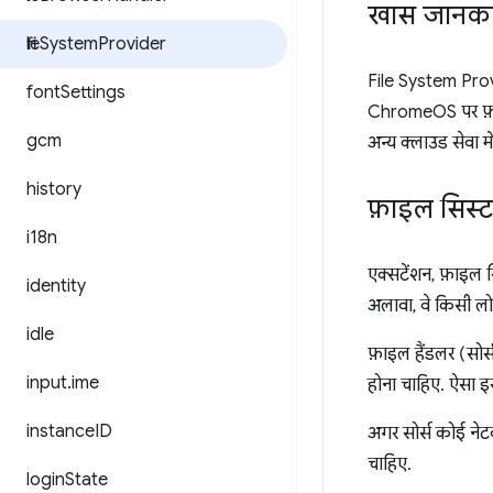
खास जानका
file
System
Provider
File System Provi
font
Settings
ChromeOS पर फ़ाइल 
gcm
अन्य क्लाउड सेवा म
history
फ़ाइल सिस्
i18n
एक्सटेंशन, फ़ाइल स
identity
अलावा, वे किसी लो
idle
फ़ाइल हैंडलर (सोर्
input
.
ime
होना चाहिए. ऐसा इ
instance
ID
अगर सोर्स कोई नेटव
चाहिए.
login
State