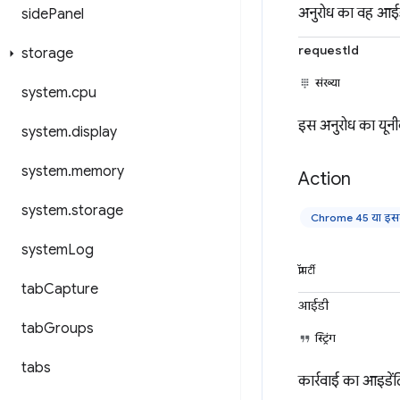
अनुरोध का वह आईडी
side
Panel
requestId
storage
संख्या
system
.
cpu
इस अनुरोध का यूनी
system
.
display
system
.
memory
Action
system
.
storage
Chrome 45 या इसके
system
Log
प्रॉपर्टी
tab
Capture
आईडी
tab
Groups
स्ट्रिंग
tabs
कार्रवाई का आइडेंटि