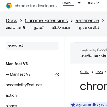
Docs
केस स्टडी
Docs
Chrome Extensions
Reference
खास जानकारी
शुरू करें
कॉन्टेंट बनाना
कुछ करना सीखें
टेक्नोलॉजी का इस्तेमाल
Manifest V3
होम पेज
Docs
➡ Manifest V2
chro
accessibility
Features
action
अहम जानकारी:
यह एप
alarms