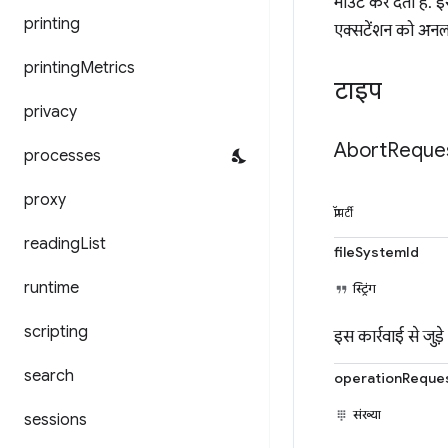
माउंट कर देता है
printing
एक्सटेंशन को अनलो
printing
Metrics
टाइप
privacy
Abort
Reque
processes
proxy
प्रॉपर्टी
reading
List
fileSystemId
runtime
स्ट्रिंग
scripting
इस कार्रवाई से जुड
search
operationReque
संख्या
sessions