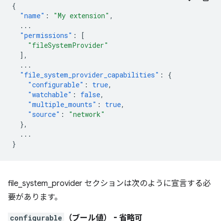
{
"name"
:
"My extension"
,
...
"permissions"
:
[
"fileSystemProvider"
],
...
"file_system_provider_capabilities"
:
{
"configurable"
:
true
,
"watchable"
:
false
,
"multiple_mounts"
:
true
,
"source"
:
"network"
},
...
}
file_system_provider セクションは次のように宣言する必
要があります。
configurable
（ブール値）
- 省略可