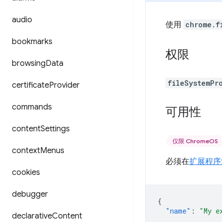
audio
使用
chrome.f
bookmarks
权限
browsing
Data
fileSystemPr
certificate
Provider
commands
可用性
content
Settings
仅限 ChromeOS
context
Menus
必须在
扩展程序
cookies
debugger
{
"name"
:
"My e
declarative
Content
...