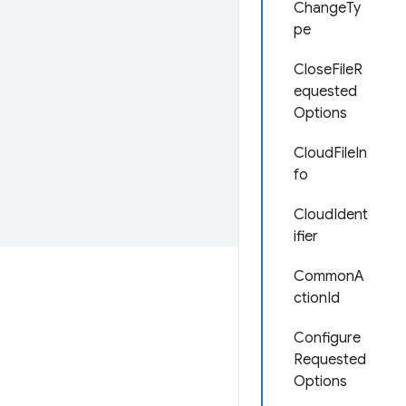
ChangeTy
pe
CloseFileR
equested
Options
CloudFileIn
fo
CloudIdent
ifier
CommonA
ctionId
Configure
Requested
Options