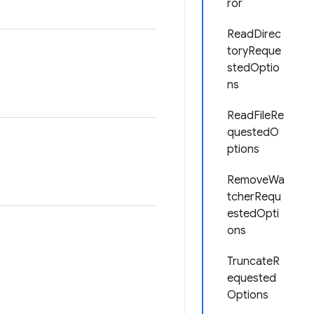
ror
ReadDirec
toryReque
stedOptio
ns
ReadFileRe
questedO
ptions
RemoveWa
tcherRequ
estedOpti
ons
TruncateR
equested
Options