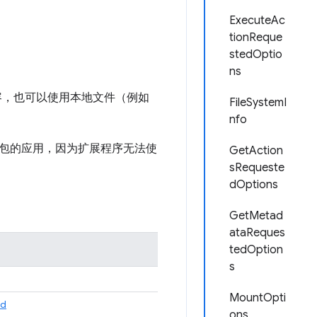
ExecuteAc
tionReque
stedOptio
ns
容，也可以使用本地文件（例如
FileSystemI
nfo
包的应用，因为扩展程序无法使
GetAction
sRequeste
dOptions
。
GetMetad
ataReques
tedOption
s
。
MountOpti
ed
ons