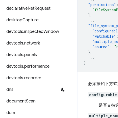
"permissions"
declarative
Net
Request
"fileSystem
],
desktop
Capture
...
"file_system_p
"configurabl
devtools
.
inspected
Window
"watchable"
"multiple_m
devtools
.
network
"source"
:
"
},
devtools
.
panels
...
}
devtools
.
performance
devtools
.
recorder
必须按如下方式声明 f
dns
configurable
document
Scan
是否支持通过
dom
multiple_mou