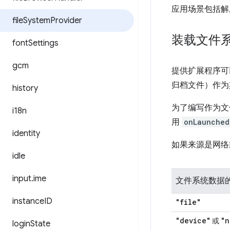
应用场景包括解
file
System
Provider
装载文件
font
Settings
gcm
提供扩展程序可
归档文件）作为
history
为了编写作为文
i18n
用
onLaunched
identity
如果来源是网络
idle
input
.
ime
文件系统数据
instance
ID
"file"
"device"
"n
或
login
State