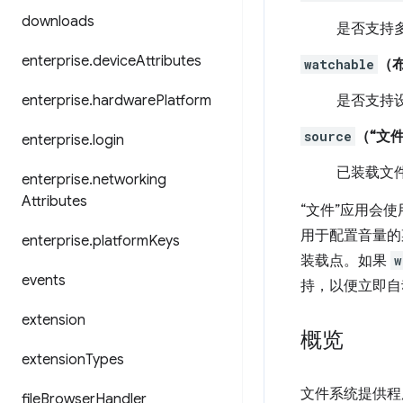
downloads
是否支持多
enterprise
.
device
Attributes
watchable
（
enterprise
.
hardware
Platform
是否支持设
source
（“文件
enterprise
.
login
已装载文
enterprise
.
networking
Attributes
“文件”应用会
用于配置音量的
enterprise
.
platform
Keys
装载点。如果
w
events
持，以便立即自
extension
概览
extension
Types
文件系统提供程序
file
Browser
Handler