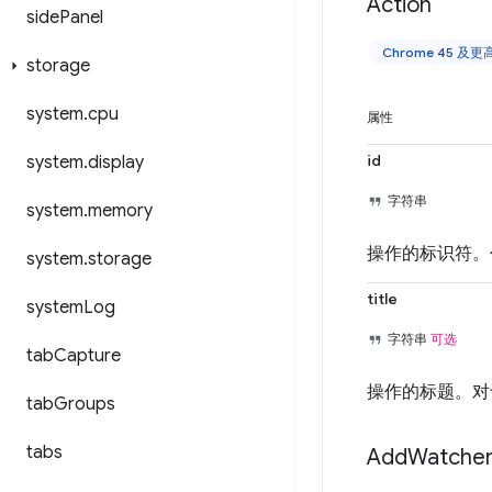
Action
side
Panel
Chrome 45 及
storage
system
.
cpu
属性
id
system
.
display
字符串
system
.
memory
操作的标识符
system
.
storage
title
system
Log
字符串
可选
tab
Capture
操作的标题。对
tab
Groups
tabs
Add
Watche