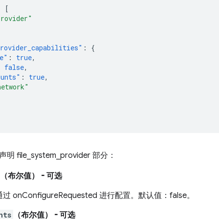
:
[
Provider"
rovider_capabilities"
:
{
e"
:
true
,
:
false
,
ounts"
:
true
,
network"
ile_system_provider 部分：
（布尔值）
- 可选
 onConfigureRequested 进行配置。默认值：false。
nts
（布尔值）
- 可选