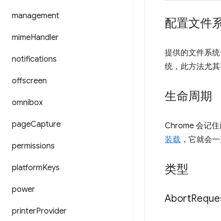
management
配置文件
mime
Handler
提供的文件系统
notifications
统，此方法尤其
offscreen
生命周期
omnibox
page
Capture
Chrome 
装载
，它就会一
permissions
类型
platform
Keys
power
Abort
Reque
printer
Provider