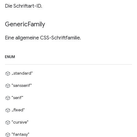
Die Schriftart-ID.
Generic
Family
Eine allgemeine CSS-Schriftfamilie.
ENUM
„standard“
"sansserif"
"serif"
„fixed“
"cursive"
"fantasy"