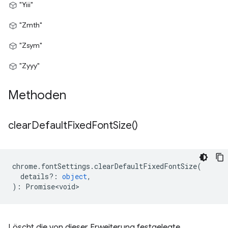
"Yiii"
"Zmth"
"Zsym"
"Zyyy"
Methoden
clear
Default
Fixed
Font
Size(
)
chrome
.
fontSettings
.
clearDefaultFixedFontSize
(
details?
:
object
,
)
:
Promise<void>
Löscht die von dieser Erweiterung festgelegte