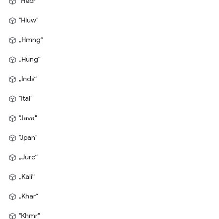
"Hebr"
"Hluw"
„Hmng“
„Hung“
„Inds“
"Ital"
"Java"
"Jpan"
„Jurc“
„Kali“
„Khar“
"Khmr"