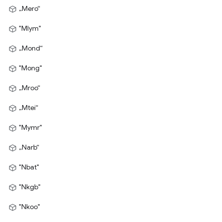
„Mero“
"Mlym"
„Mond“
"Mong"
„Mroo“
„Mtei“
"Mymr"
„Narb“
"Nbat"
"Nkgb"
"Nkoo"