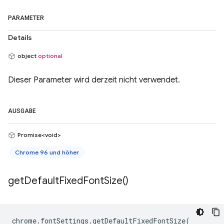
PARAMETER
Details
object
optional
Dieser Parameter wird derzeit nicht verwendet.
AUSGABE
Promise<void>
Chrome 96 und höher
get
Default
Fixed
Font
Size(
)
chrome
.
fontSettings
.
getDefaultFixedFontSize
(