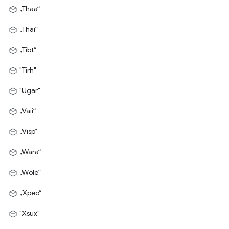
„Thaa“
„Thai“
„Tibt“
"Tirh"
"Ugar"
„Vaii“
„Visp“
„Wara“
„Wole“
„Xpeo“
"Xsux"