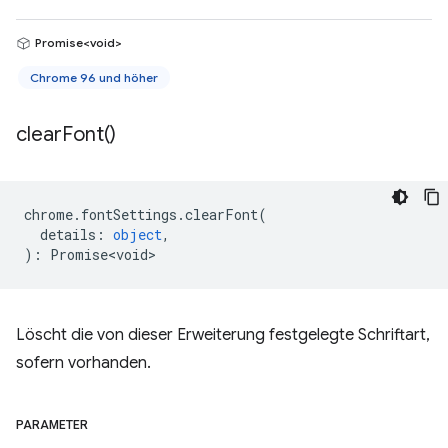
Promise<void>
Chrome 96 und höher
clear
Font(
)
chrome
.
fontSettings
.
clearFont
(
details
:
object
,
)
:
Promise<void>
Löscht die von dieser Erweiterung festgelegte Schriftart,
sofern vorhanden.
PARAMETER