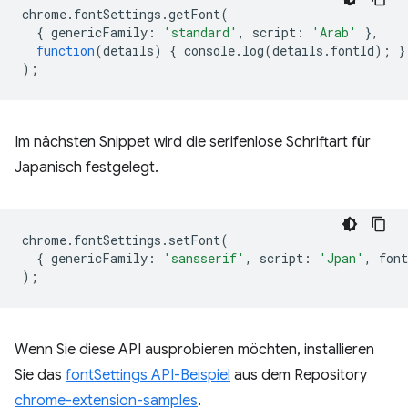
chrome
.
fontSettings
.
getFont
(
{
genericFamily
:
'standard'
,
script
:
'Arab'
},
function
(
details
)
{
console
.
log
(
details
.
fontId
);
}
);
Im nächsten Snippet wird die serifenlose Schriftart für
Japanisch festgelegt.
chrome
.
fontSettings
.
setFont
(
{
genericFamily
:
'sansserif'
,
script
:
'Jpan'
,
font
);
Wenn Sie diese API ausprobieren möchten, installieren
Sie das
fontSettings API-Beispiel
aus dem Repository
chrome-extension-samples
.