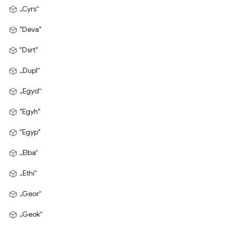
„Cyrs“
"Deva"
"Dsrt"
„Dupl“
„Egyd“
"Egyh"
"Egyp"
„Elba“
„Ethi“
„Geor“
„Geok“