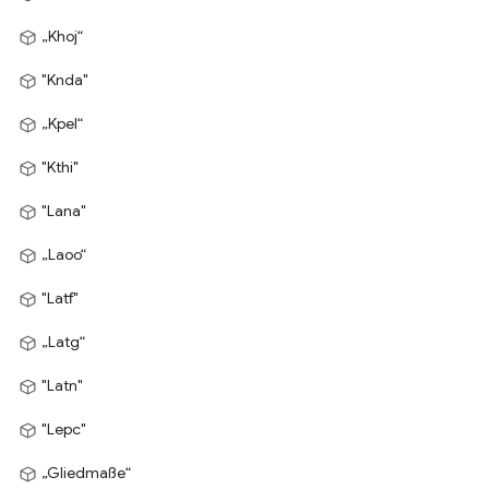
„Khoj“
"Knda"
„Kpel“
"Kthi"
"Lana"
„Laoo“
"Latf"
„Latg“
"Latn"
"Lepc"
„Gliedmaße“