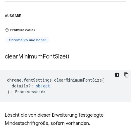
AUSGABE
Promise<void>
Chrome 96 und höher
clear
Minimum
Font
Size(
)
chrome
.
fontSettings
.
clearMinimumFontSize
(
details?
:
object
,
)
:
Promise<void>
Löscht die von dieser Erweiterung festgelegte
Mindestschriftgröße, sofern vorhanden.