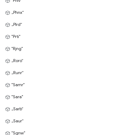
"Phlv"
„Phnx“
„Plrd“
"Prti"
"Rjng"
„Roro“
„Runr“
"Samr"
"Sara"
„Sarb“
„Saur“
"Sgnw"