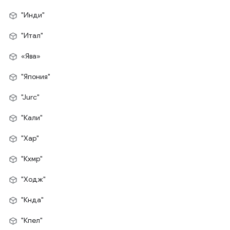
"Инди"
"Итал"
«Ява»
"Япония"
"Jurc"
"Кали"
"Хар"
"Кхмр"
"Ходж"
"Кнда"
"Кпел"