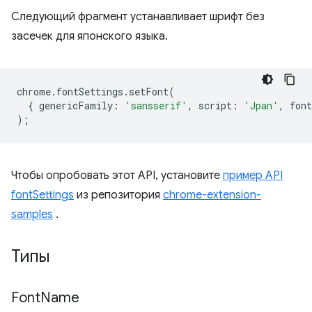
Следующий фрагмент устанавливает шрифт без
засечек для японского языка.
chrome
.
fontSettings
.
setFont
(
{
genericFamily
:
'sansserif'
,
script
:
'Jpan'
,
font
);
Чтобы опробовать этот API, установите
пример API
fontSettings
из репозитория
chrome-extension-
samples
.
Типы
Font
Name