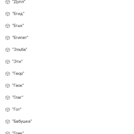
"Дупл"
"Егид"
"Егых"
"Египет"
"Эльба"
"Эти"
"Геор"
"Геок"
"Глаг"
"Гот"
"Бабушка"
"Грек"