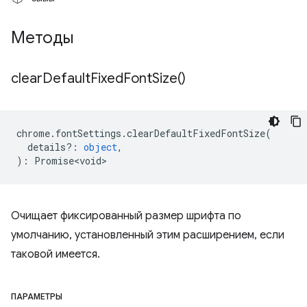
Методы
clear
Default
Fixed
Font
Size(
)
chrome
.
fontSettings
.
clearDefaultFixedFontSize
(
details?
:
object
,
)
:
Promise<void>
Очищает фиксированный размер шрифта по
умолчанию, установленный этим расширением, если
таковой имеется.
ПАРАМЕТРЫ