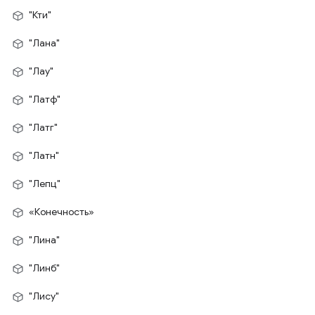
"Кти"
"Лана"
"Лау"
"Латф"
"Латг"
"Латн"
"Лепц"
«Конечность»
"Лина"
"Линб"
"Лису"