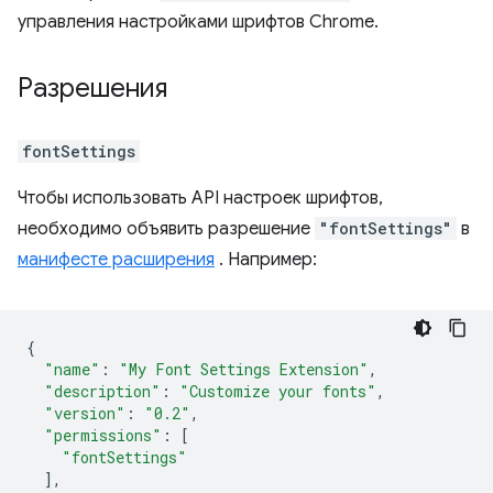
управления настройками шрифтов Chrome.
Разрешения
fontSettings
Чтобы использовать API настроек шрифтов,
необходимо объявить разрешение
"fontSettings"
в
манифесте расширения
. Например:
{
"name"
:
"My Font Settings Extension"
,
"description"
:
"Customize your fonts"
,
"version"
:
"0.2"
,
"permissions"
:
[
"fontSettings"
],