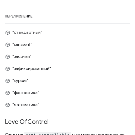
ПЕРЕЧИСЛЕНИЕ
"стандартный"
"sansserif"
"засечки"
"зафиксированный"
"курсив"
"фантастика"
"математика"
Level
Of
Control