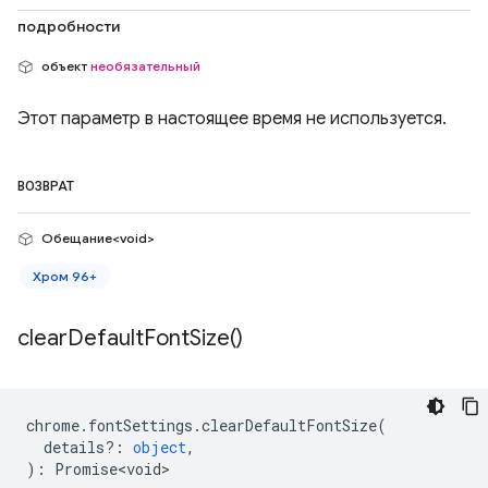
подробности
объект
необязательный
Этот параметр в настоящее время не используется.
ВОЗВРАТ
Обещание<void>
Хром 96+
clear
Default
Font
Size(
)
chrome
.
fontSettings
.
clearDefaultFontSize
(
details?
:
object
,
)
:
Promise<void>