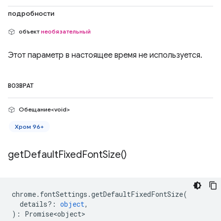
подробности
объект
необязательный
Этот параметр в настоящее время не используется.
ВОЗВРАТ
Обещание<void>
Хром 96+
get
Default
Fixed
Font
Size(
)
chrome
.
fontSettings
.
getDefaultFixedFontSize
(
details?
:
object
,
)
:
Promise<object>