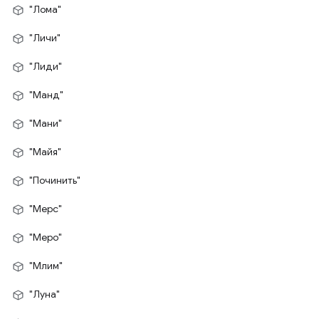
"Лома"
"Личи"
"Лиди"
"Манд"
"Мани"
"Майя"
"Починить"
"Мерс"
"Меро"
"Млим"
"Луна"