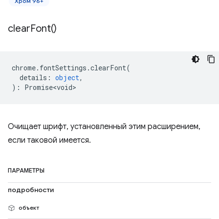
Хром 96+
clear
Font(
)
chrome
.
fontSettings
.
clearFont
(
details
:
object
,
)
:
Promise<void>
Очищает шрифт, установленный этим расширением,
если таковой имеется.
ПАРАМЕТРЫ
подробности
объект