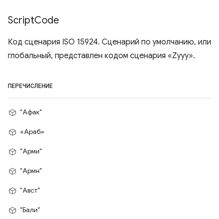
Script
Code
Код сценария ISO 15924. Сценарий по умолчанию, или
глобальный, представлен кодом сценария «Zyyy».
ПЕРЕЧИСЛЕНИЕ
"Афак"
«Араб»
"Арми"
"Армн"
"Авст"
"Бали"