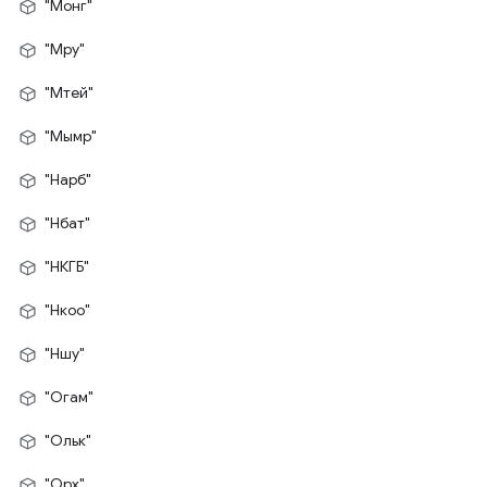
"Монг"
"Мру"
"Мтей"
"Мымр"
"Нарб"
"Нбат"
"НКГБ"
"Нкоо"
"Ншу"
"Огам"
"Ольк"
"Орх"