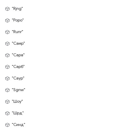
"Rjng"
"Роро"
"Runr"
"Самр"
"Сара"
"Сарб"
"Саур"
"Sgnw"
"Шоу"
"Шрд"
"Синд"