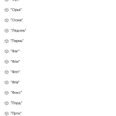
"Орья"
"Осма"
"Ладонь"
"Пермь"
"Фаг"
"Фли"
"Флп"
"Флв"
"Фнкс"
"Плрд"
"Прти"