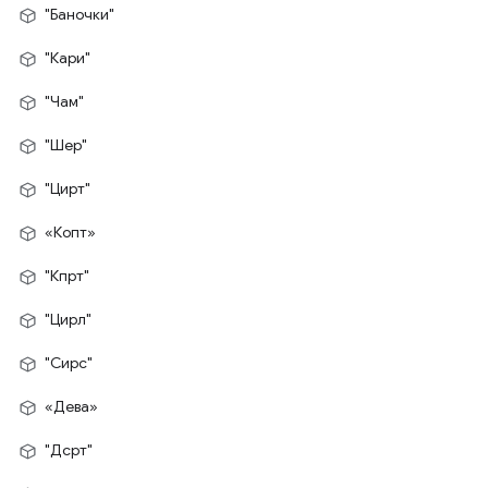
"Баночки"
"Кари"
"Чам"
"Шер"
"Цирт"
«Копт»
"Кпрт"
"Цирл"
"Сирс"
«Дева»
"Дсрт"