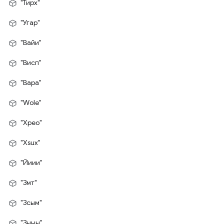
"Тирх"
"Угар"
"Вайи"
"Висп"
"Вара"
"Wole"
"Xpeo"
"Xsux"
"Йиии"
"Змт"
"Зсым"
"Зыыы"