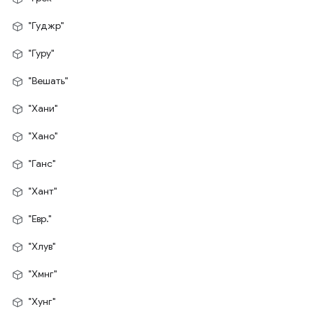
"Гуджр"
"Гуру"
"Вешать"
"Хани"
"Хано"
"Ганс"
"Хант"
"Евр."
"Хлув"
"Хмнг"
"Хунг"