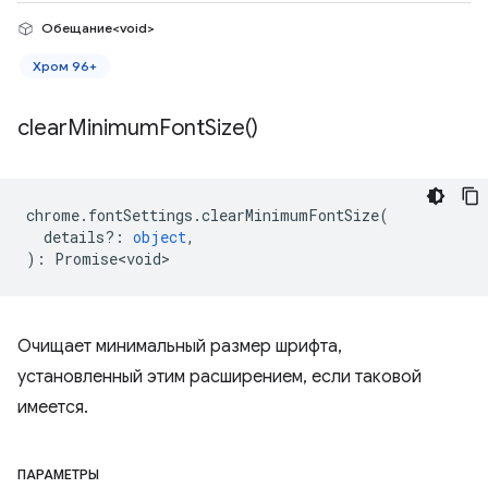
Обещание<void>
Хром 96+
clear
Minimum
Font
Size(
)
chrome
.
fontSettings
.
clearMinimumFontSize
(
details?
:
object
,
)
:
Promise<void>
Очищает минимальный размер шрифта,
установленный этим расширением, если таковой
имеется.
ПАРАМЕТРЫ