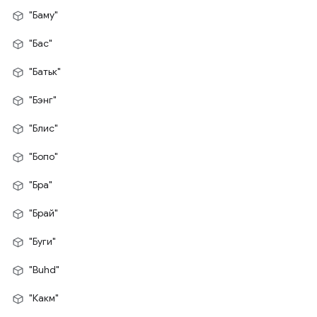
"Баму"
"Бас"
"Батьк"
"Бэнг"
"Блис"
"Бопо"
"Бра"
"Брай"
"Буги"
"Buhd"
"Какм"