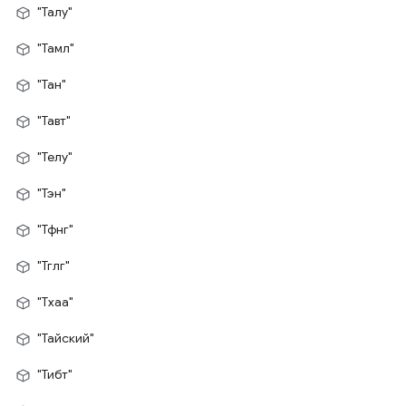
"Талу"
"Тамл"
"Тан"
"Тавт"
"Телу"
"Тэн"
"Тфнг"
"Тглг"
"Тхаа"
"Тайский"
"Тибт"