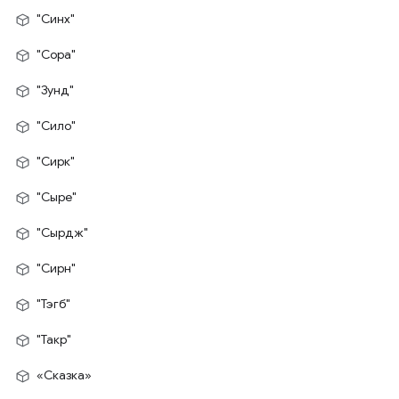
"Синх"
"Сора"
"Зунд"
"Сило"
"Сирк"
"Сыре"
"Сырдж"
"Сирн"
"Тэгб"
"Такр"
«Сказка»