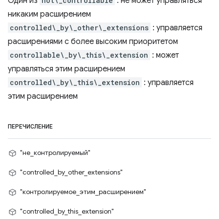
Один из
not\_controllable
: не может управляться
никаким расширением
controlled\_by\_other\_extensions
: управляется
расширениями с более высоким приоритетом
controllable\_by\_this\_extension
: может
управляться этим расширением
controlled\_by\_this\_extension
: управляется
этим расширением
ПЕРЕЧИСЛЕНИЕ
"не_контролируемый"
"controlled_by_other_extensions"
"контролируемое_этим_расширением"
"controlled_by_this_extension"