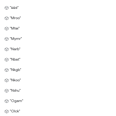
"มอง"
"Mroo"
"Mtei"
"Mymr"
"Narb"
"Nbat"
"Nkgb"
"Nkoo"
"Nshu"
"Ogam"
"Olck"