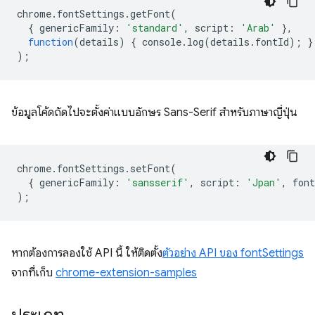
chrome
.
fontSettings
.
getFont
(
{
genericFamily
:
'standard'
,
script
:
'Arab'
},
function
(
details
)
{
console
.
log
(
detail
s
.
fontId
);
}
);
ข้อมูลโค้ดถัดไปจะตั้งค่าแบบอักษร Sans-Serif สำหรับภาษาญี่ปุ่น
chrome
.
fontSettings
.
setFont
(
{
genericFamily
:
'sansserif'
,
script
:
'Jpan'
,
font
);
หากต้องการลองใช้ API นี้ ให้ติดตั้ง
ตัวอย่าง API ของ fontSettings
จากที่เก็บ
chrome-extension-samples