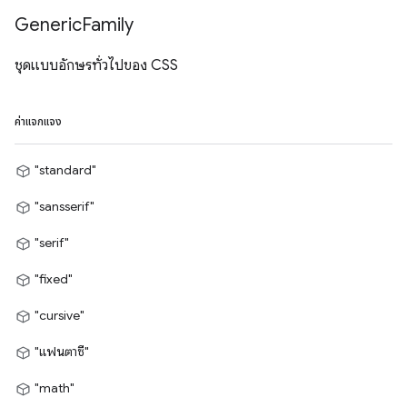
Generic
Family
ชุดแบบอักษรทั่วไปของ CSS
ค่าแจกแจง
"standard"
"sansserif"
"serif"
"fixed"
"cursive"
"แฟนตาซี"
"math"