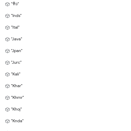
"หิว"
"Inds"
"Ital"
"Java"
"Jpan"
"Jurc"
"Kali"
"Khar"
"Khmr"
"Khoj"
"Knda"