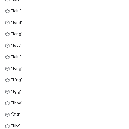
"Talu"
"Taml"
"Tang"
"Tavt"
"Telu"
"Teng"
"Tfng"
"Tglg"
"Thaa"
"ไทย"
"Tibt"