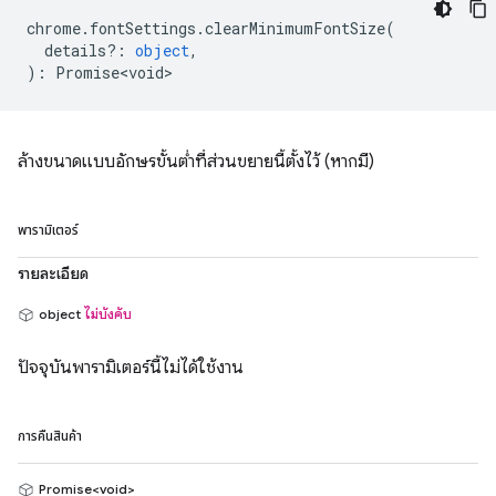
chrome
.
fontSettings
.
clearMinimumFontSize
(
details?
:
object
,
)
:
Promise<void>
ล้างขนาดแบบอักษรขั้นต่ำที่ส่วนขยายนี้ตั้งไว้ (หากมี)
พารามิเตอร์
รายละเอียด
object
ไม่บังคับ
ปัจจุบันพารามิเตอร์นี้ไม่ได้ใช้งาน
การคืนสินค้า
Promise<void>