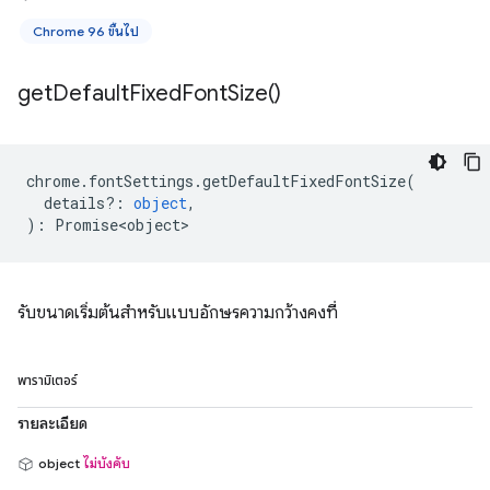
Chrome 96 ขึ้นไป
get
Default
Fixed
Font
Size(
)
chrome
.
fontSettings
.
getDefaultFixedFontSize
(
details?
:
object
,
)
:
Promise<object>
รับขนาดเริ่มต้นสำหรับแบบอักษรความกว้างคงที่
พารามิเตอร์
รายละเอียด
object
ไม่บังคับ