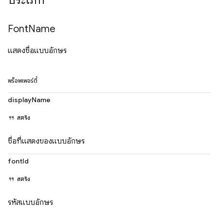
ประเภท
Font
Name
แสดงชื่อแบบอักษร
พร็อพเพอร์ตี้
displayName
สตริง
ชื่อที่แสดงของแบบอักษร
fontId
สตริง
รหัสแบบอักษร