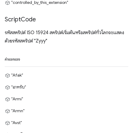
"controlled_by_this_extension"
Script
Code
รหัสสคริปต์ ISO 15924 สคริปต์เริ่มต้นหรือสคริปต์ทั่วโลกจะแสดง
ด้วยรหัสสคริปต์ "Zyyy"
ค่าแจกแจง
"Afak"
"อาหรับ"
"Armi"
"Armn"
"Avst"