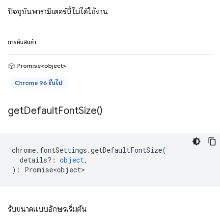
ปัจจุบันพารามิเตอร์นี้ไม่ได้ใช้งาน
การคืนสินค้า
Promise<object>
Chrome 96 ขึ้นไป
get
Default
Font
Size(
)
chrome
.
fontSettings
.
getDefaultFontSize
(
details?
:
object
,
)
:
Promise<object>
รับขนาดแบบอักษรเริ่มต้น