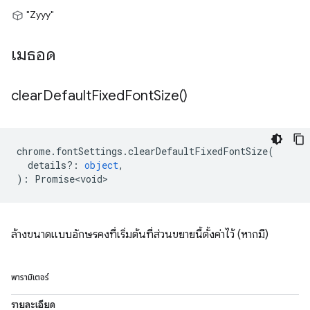
"Zyyy"
เมธอด
clear
Default
Fixed
Font
Size(
)
chrome
.
fontSettings
.
clearDefaultFixedFontSize
(
details?
:
object
,
)
:
Promise<void>
ล้างขนาดแบบอักษรคงที่เริ่มต้นที่ส่วนขยายนี้ตั้งค่าไว้ (หากมี)
พารามิเตอร์
รายละเอียด