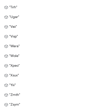
"Tirh"
"Ugar"
"Vaii"
"Visp"
"Wara"
"Wole"
"Xpeo"
"Xsux"
"Yiii"
"Zmth"
"Zsym"