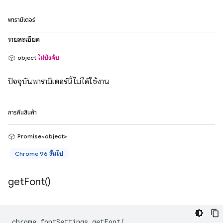
พารามิเตอร์
รายละเอียด
object
ไม่บังคับ
ปัจจุบันพารามิเตอร์นี้ไม่ได้ใช้งาน
การคืนสินค้า
Promise<object>
Chrome 96 ขึ้นไป
get
Font(
)
chrome
.
fontSettings
.
getFont
(