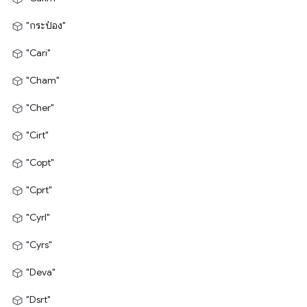
"กระป๋อง"
"Cari"
"Cham"
"Cher"
"Cirt"
"Copt"
"Cprt"
"Cyrl"
"Cyrs"
"Deva"
"Dsrt"