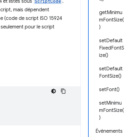
 et listés sous
ScriptCode
.
script, mais dépendent
getMinimu
que (code de script ISO 15924
mFontSize(
n seulement pour le script
)
setDefault
FixedFontS
ize()
setDefault
FontSize()
setFont()
setMinimu
mFontSize(
)
Événements