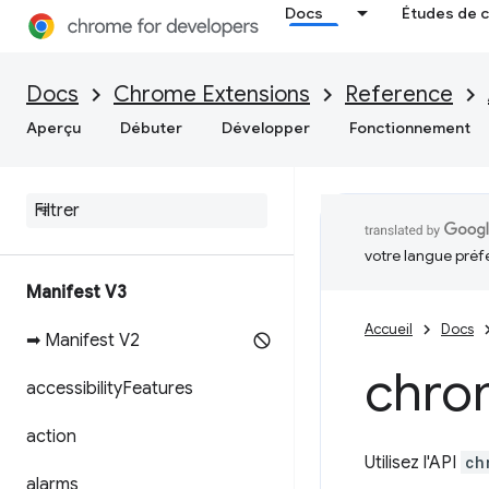
Docs
Études de 
Docs
Chrome Extensions
Reference
Aperçu
Débuter
Développer
Fonctionnement
votre langue préf
Manifest V3
Accueil
Docs
➡ Manifest V2
chro
accessibility
Features
action
Utilisez l'API
ch
alarms