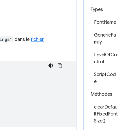
Types
FontName
GenericFa
ings"
dans le
fichier
mily
LevelOfCo
ntrol
ScriptCod
e
Méthodes
clearDefau
ltFixedFont
Size()