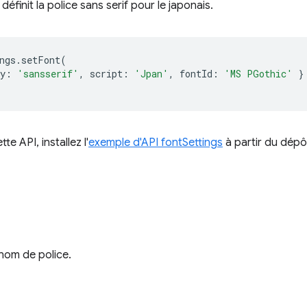
 définit la police sans serif pour le japonais.
ngs
.
setFont
(
y
:
'sansserif'
,
script
:
'Jpan'
,
fontId
:
'MS PGothic'
}
te API, installez l'
exemple d'API fontSettings
à partir du dép
nom de police.