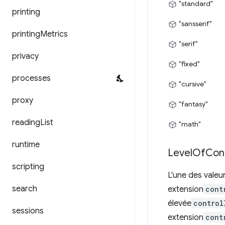
"standard"
printing
"sansserif"
printing
Metrics
"serif"
privacy
"fixed"
processes
"cursive"
proxy
"fantasy"
reading
List
"math"
runtime
Level
Of
Con
scripting
L'une des valeur
search
extension
cont
élevée
control
sessions
extension
cont