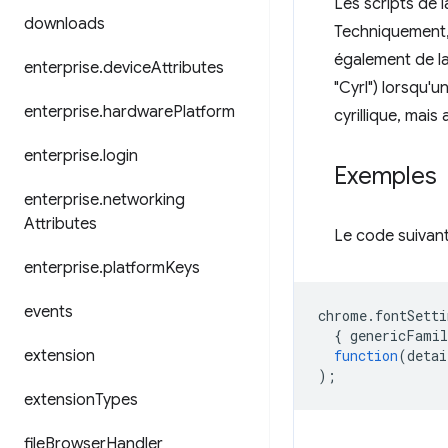
Les scripts de 
downloads
Techniquement,
également de la
enterprise
.
device
Attributes
"Cyrl") lorsqu'u
enterprise
.
hardware
Platform
cyrillique, mais
enterprise
.
login
Exemples
enterprise
.
networking
Attributes
Le code suivant
enterprise
.
platform
Keys
events
chrome
.
fontSetti
{
genericFamil
extension
function
(
detai
);
extension
Types
file
Browser
Handler