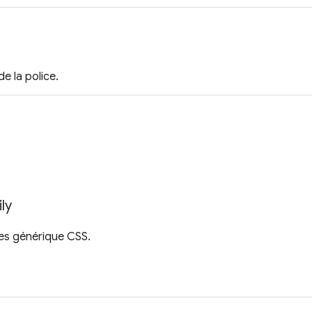
e la police.
ly
ces générique CSS.