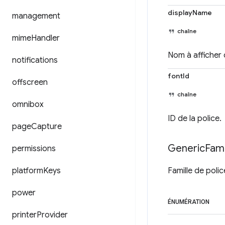
displayName
management
chaîne
mime
Handler
Nom à afficher d
notifications
fontId
offscreen
chaîne
omnibox
ID de la police.
page
Capture
Generic
Fami
permissions
platform
Keys
Famille de poli
power
ÉNUMÉRATION
printer
Provider