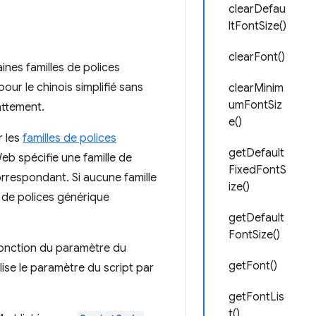
clearDefau
ltFontSize()
clearFont()
nes familles de polices
pour le chinois simplifié sans
clearMinim
umFontSiz
attement.
e()
r les
familles de polices
getDefault
eb spécifie une famille de
FixedFontS
rrespondant. Si aucune famille
ize()
e de polices générique
getDefault
FontSize()
fonction du paramètre du
getFont()
ise le paramètre du script par
getFontLis
t()