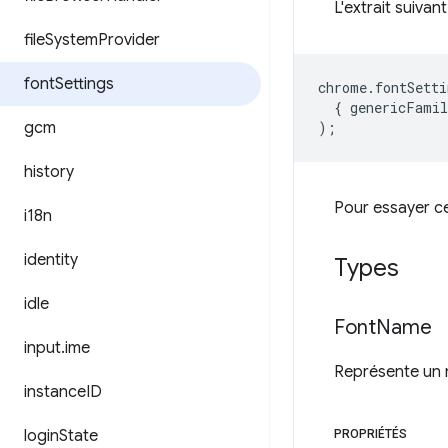
L'extrait suivant
file
System
Provider
font
Settings
chrome
.
fontSetti
{
genericFamil
gcm
);
history
Pour essayer cet
i18n
identity
Types
idle
Font
Name
input
.
ime
Représente un 
instance
ID
login
State
PROPRIÉTÉS