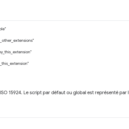
ble"
_other_extensions"
by_this_extension"
_this_extension"
ISO 15924. Le script par défaut ou global est représenté par l