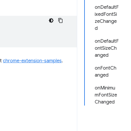
onDefaultF
ixedFontSi
zeChange
d
onDefaultF
ontSizeCh
anged
ôt
chrome-extension-samples
.
onFontCh
anged
onMinimu
mFontSize
Changed