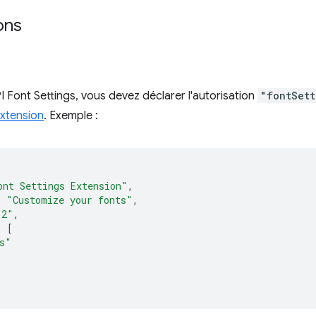
ons
API Font Settings, vous devez déclarer l'autorisation
"fontSett
extension
. Exemple :
ont Settings Extension"
,
:
"Customize your fonts"
,
.2"
,
:
[
s"