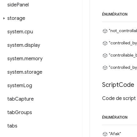
side
Panel
ÉNUMÉRATION
storage
"not_controlla
system
.
cpu
"controlled_by
system
.
display
"controllable_
system
.
memory
"controlled_by
system
.
storage
Script
Code
system
Log
Code de script 
tab
Capture
tab
Groups
ÉNUMÉRATION
tabs
"Afak"