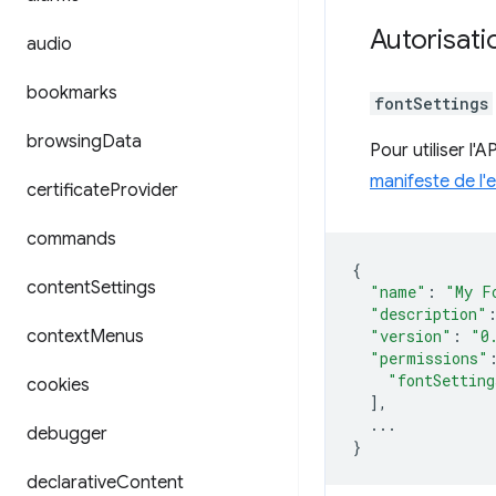
Autorisati
audio
bookmarks
fontSettings
browsing
Data
Pour utiliser l'
manifeste de l'
certificate
Provider
commands
{
content
Settings
"name"
:
"My F
"description"
context
Menus
"version"
:
"0
"permissions"
"fontSetting
cookies
],
...
debugger
}
declarative
Content