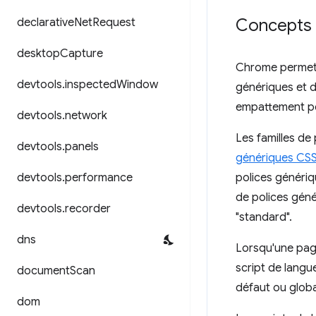
Concepts e
declarative
Net
Request
desktop
Capture
Chrome permet d
devtools
.
inspected
Window
génériques et de
empattement peu
devtools
.
network
Les familles d
devtools
.
panels
génériques CS
devtools
.
performance
polices génériq
de polices géné
devtools
.
recorder
"standard".
dns
Lorsqu'une pag
script de langu
document
Scan
défaut ou globa
dom