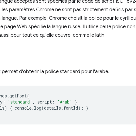
langue acceptés sont spécifiés par le code de script ISO 15924
 les paramètres Chrome ne sont pas strictement définis par 
 langue. Par exemple, Chrome choisit la police pour le cyrilli
ne page Web spécifie la langue russe. Il utilise cette police no
 aussi pour tout ce qu'elle couvre, comme le latin.
 permet d'obtenir la police standard pour l'arabe.
ngs
.
getFont
(
y
:
'standard'
,
script
:
'Arab'
},
ls
)
{
console
.
log
(
details
.
fontId
);
}