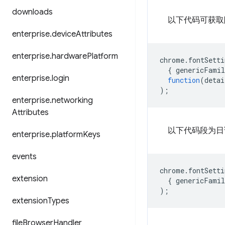
downloads
以下代码可获取
enterprise
.
device
Attributes
enterprise
.
hardware
Platform
chrome
.
fontSetti
{
genericFamil
enterprise
.
login
function
(
detai
);
enterprise
.
networking
Attributes
以下代码段为日
enterprise
.
platform
Keys
events
chrome
.
fontSetti
extension
{
genericFamil
);
extension
Types
file
Browser
Handler