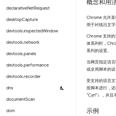
概念和用
declarative
Net
Request
Chrome 
desktop
Capture
用于衬线日文字
devtools
.
inspected
Window
Chrome 支
devtools
.
network
体系列时，Chr
系列的设置。
devtools
.
panels
当网页指定语言时
devtools
.
performance
或全局脚本的设
devtools
.
recorder
受支持的语言文字
dns
按脚本进行，还取
“Cyrl”）
document
Scan
示例
dom