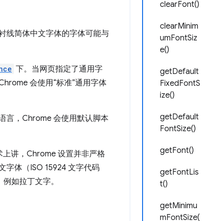
clearFont()
clearMinim
无衬线简体中文字体的字体可能与
umFontSiz
e()
nce
下。当网页指定了通用字
getDefault
rome 会使用“标准”通用字体
FixedFontS
ize()
getDefault
言，Chrome 会使用默认脚本
FontSize()
getFont()
上讲，Chrome 设置并非严格
（ISO 15924 文字代码
getFontLis
容，例如拉丁文字。
t()
getMinimu
mFontSize(