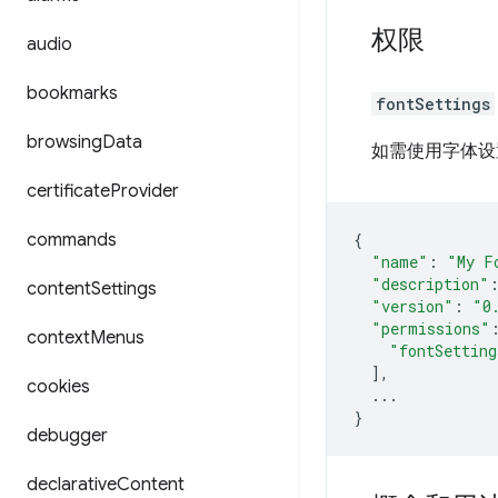
权限
audio
bookmarks
fontSettings
browsing
Data
如需使用字体设置
certificate
Provider
commands
{
"name"
:
"My F
"description"
content
Settings
"version"
:
"0
"permissions"
context
Menus
"fontSetting
],
cookies
...
}
debugger
declarative
Content