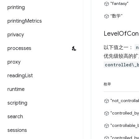
"fantasy"
printing
“数学”
printing
Metrics
Level
Of
Con
privacy
以下值之一：
n
processes
优先级较高的
proxy
controlled\_
reading
List
枚举
runtime
"not_controlla
scripting
"controlled_by
search
"controllable_
sessions
"controlled_by