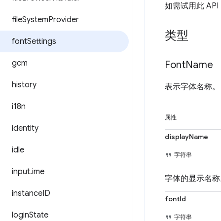
如需试用此 AP
file
System
Provider
类型
font
Settings
gcm
Font
Name
history
表示字体名称。
i18n
属性
identity
displayName
idle
字符串
input
.
ime
字体的显示名称
instance
ID
fontId
login
State
字符串