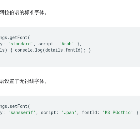
阿拉伯语的标准字体。
ngs
.
getFont
(
y
:
'standard'
,
script
:
'Arab'
},
ls
)
{
console
.
log
(
details
.
fontId
);
}
语设置了无衬线字体。
ngs
.
setFont
(
y
:
'sansserif'
,
script
:
'Jpan'
,
fontId
:
'MS PGothic'
}