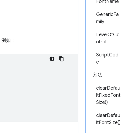
FontName
GenericFa
mily
LevelOfCo
。例如：
ntrol
ScriptCod
e
方法
clearDefau
ltFixedFont
Size()
clearDefau
ltFontSize()