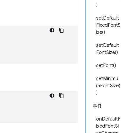
)
setDefault
FixedFontS
ize()
setDefault
FontSize()
setFont()
setMinimu
mFontSize(
)
事件
onDefaultF
ixedFontSi