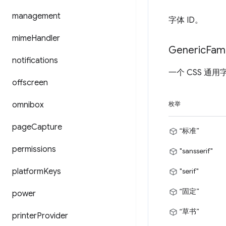
management
字体 ID。
mime
Handler
Generic
Fami
notifications
一个 CSS 通
offscreen
omnibox
枚举
page
Capture
“标准”
permissions
"sansserif"
platform
Keys
"serif"
“固定”
power
“草书”
printer
Provider