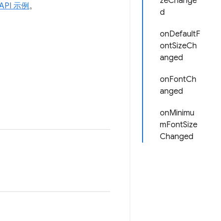
zeChange
s API 示例
。
d
onDefaultF
ontSizeCh
anged
onFontCh
anged
onMinimu
mFontSize
Changed