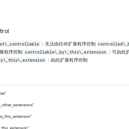
trol
ot\_controllable
：无法由任何扩展程序控制
controlled\_
扩展程序控制
controllable\_by\_this\_extension
：可由此
by\_this\_extension
：由此扩展程序控制
ble"
_other_extensions"
by_this_extension"
_this_extension"