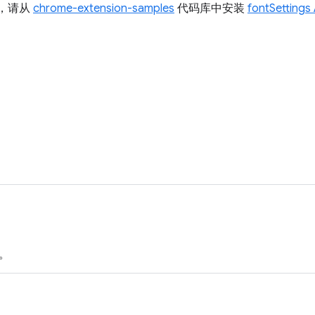
I，请从
chrome-extension-samples
代码库中安装
fontSetting
。