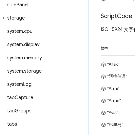
side
Panel
Script
Code
storage
ISO 1592
system
.
cpu
system
.
display
枚举
system
.
memory
“Afak”
system
.
storage
"阿拉伯语"
system
Log
"Armi"
tab
Capture
"Armn"
tab
Groups
“Avst”
tabs
“巴厘岛”