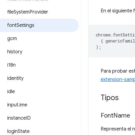
En el siguiente
file
System
Provider
font
Settings
chrome
.
fontSetti
gcm
{
genericFamil
);
history
i18n
Para probar est
identity
extension-samp
idle
Tipos
input
.
ime
Font
Name
instance
ID
Representa el 
login
State