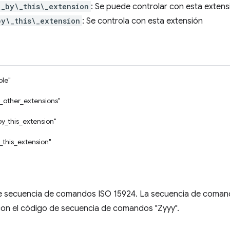
\_by\_this\_extension
: Se puede controlar con esta extens
by\_this\_extension
: Se controla con esta extensión
ble"
_other_extensions"
by_this_extension"
_this_extension"
e secuencia de comandos ISO 15924. La secuencia de coman
con el código de secuencia de comandos "Zyyy".