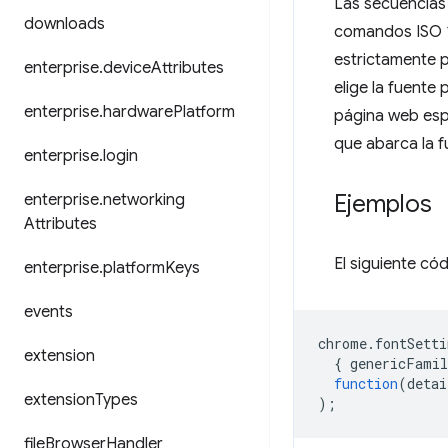
Las secuencias
downloads
comandos ISO 
estrictamente 
enterprise
.
device
Attributes
elige la fuente
enterprise
.
hardware
Platform
página web espec
que abarca la f
enterprise
.
login
Ejemplos
enterprise
.
networking
Attributes
El siguiente có
enterprise
.
platform
Keys
events
chrome
.
fontSetti
extension
{
genericFamil
function
(
detai
extension
Types
);
file
Browser
Handler