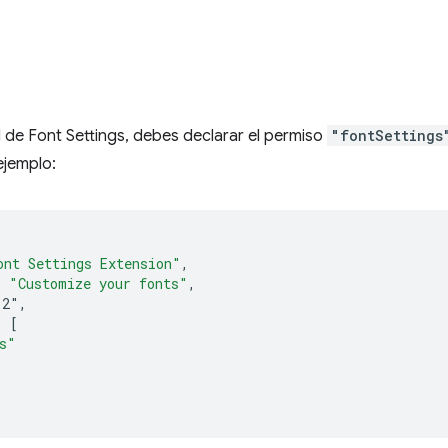
I de Font Settings, debes declarar el permiso
"fontSettings
ejemplo:
ont Settings Extension"
,
:
"Customize your fonts"
,
.
2"
,
:
[
s"