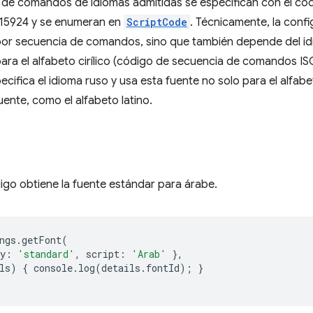
 de comandos de idiomas admitidas se especifican con el có
15924 y se enumeran en
ScriptCode
. Técnicamente, la conf
por secuencia de comandos, sino que también depende del i
 para el alfabeto cirílico (código de secuencia de comandos I
ifica el idioma ruso y usa esta fuente no solo para el alfabeto
uente, como el alfabeto latino.
digo obtiene la fuente estándar para árabe.
ngs
.
getFont
(
y
:
'standard'
,
script
:
'Arab'
},
ls
)
{
console
.
log
(
detail
s
.
fontId
);
}