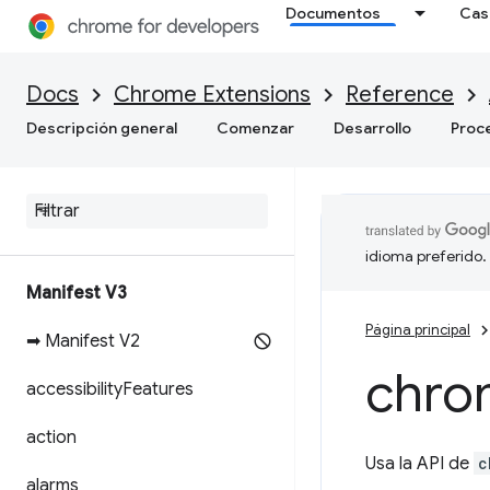
Documentos
Cas
Docs
Chrome Extensions
Reference
Descripción general
Comenzar
Desarrollo
Proc
idioma preferido.
Manifest V3
Página principal
➡ Manifest V2
chro
accessibility
Features
action
Usa la API de
c
alarms