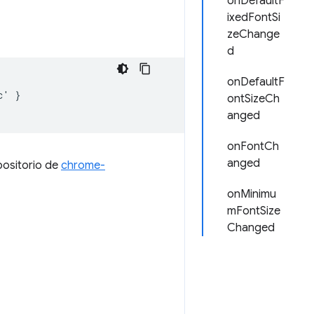
onDefaultF
ixedFontSi
zeChange
d
onDefaultF
c'
}
ontSizeCh
anged
onFontCh
anged
positorio de
chrome-
onMinimu
mFontSize
Changed