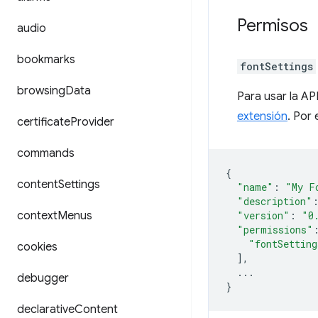
Permisos
audio
bookmarks
fontSettings
browsing
Data
Para usar la AP
extensión
. Por 
certificate
Provider
commands
{
content
Settings
"name"
:
"My F
"description"
context
Menus
"version"
:
"0
"permissions"
"fontSetting
cookies
],
...
debugger
}
declarative
Content