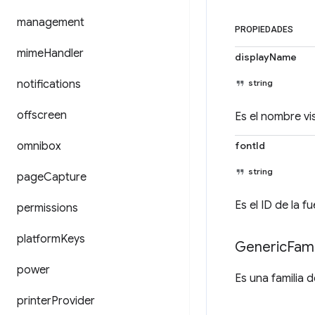
management
PROPIEDADES
mime
Handler
displayName
notifications
string
offscreen
Es el nombre vis
omnibox
fontId
string
page
Capture
Es el ID de la f
permissions
platform
Keys
Generic
Fami
power
Es una familia 
printer
Provider