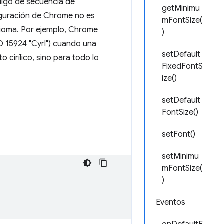
digo de secuencia de
getMinimu
iguración de Chrome no es
mFontSize(
dioma. Por ejemplo, Chrome
)
SO 15924 "Cyrl") cuando una
setDefault
 cirílico, sino para todo lo
FixedFontS
ize()
setDefault
FontSize()
setFont()
setMinimu
mFontSize(
)
Eventos