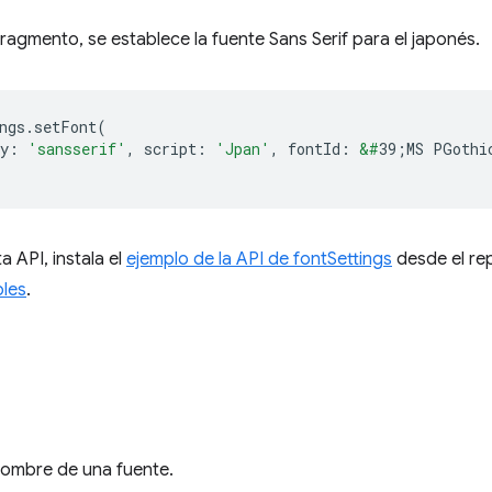
 fragmento, se establece la fuente Sans Serif para el japonés.
ngs
.
setFont
(
y
:
'sansserif'
,
script
:
'Jpan'
,
fontId
:
&#
39;MS PGothi
a API, instala el
ejemplo de la API de fontSettings
desde el re
les
.
nombre de una fuente.