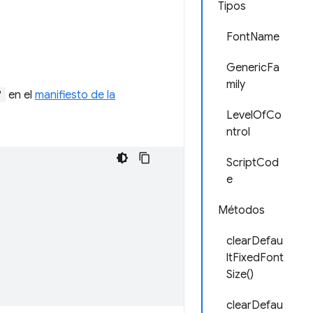
Tipos
FontName
GenericFa
mily
"
en el
manifiesto de la
LevelOfCo
ntrol
ScriptCod
e
Métodos
clearDefau
ltFixedFont
Size()
clearDefau