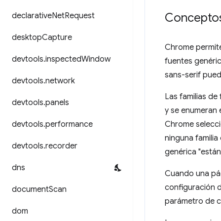
Conceptos
declarative
Net
Request
desktop
Capture
Chrome permite
devtools
.
inspected
Window
fuentes genéric
sans-serif pued
devtools
.
network
Las familias d
devtools
.
panels
y se enumeran
devtools
.
performance
Chrome seleccio
ninguna familia
devtools
.
recorder
genérica "están
dns
Cuando una pág
configuración d
document
Scan
parámetro de co
dom