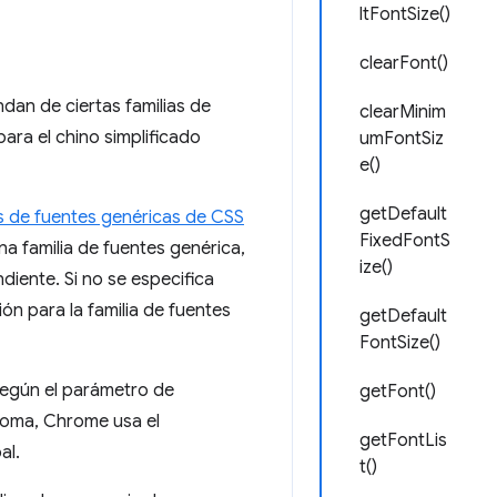
ltFontSize()
clearFont()
an de ciertas familias de
clearMinim
para el chino simplificado
umFontSiz
e()
getDefault
as de fuentes genéricas de CSS
FixedFontS
a familia de fuentes genérica,
ize()
iente. Si no se especifica
ón para la familia de fuentes
getDefault
FontSize()
según el parámetro de
getFont()
dioma, Chrome usa el
getFontLis
al.
t()