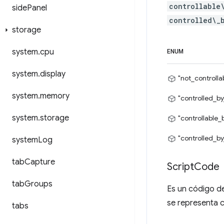
controllable
side
Panel
controlled\_
storage
system
.
cpu
ENUM
system
.
display
"not_controlla
system
.
memory
"controlled_by
system
.
storage
"controllable_
"controlled_by
system
Log
tab
Capture
Script
Code
tab
Groups
Es un código d
se representa 
tabs