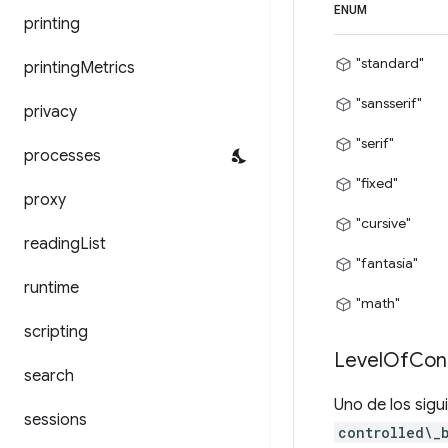
ENUM
printing
"standard"
printing
Metrics
"sansserif"
privacy
"serif"
processes
"fixed"
proxy
"cursive"
reading
List
"fantasía"
runtime
"math"
scripting
Level
Of
Con
search
Uno de los sigu
sessions
controlled\_