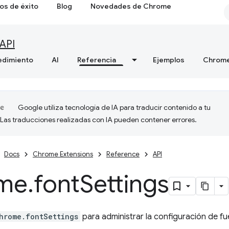
os de éxito
Blog
Novedades de Chrome
API
edimiento
AI
Referencia
Ejemplos
Chrome
Google utiliza tecnología de IA para traducir contenido a tu
 Las traducciones realizadas con IA pueden contener errores.
Docs
Chrome Extensions
Reference
API
me
.
font
Settings
hrome.fontSettings
para administrar la configuración de f