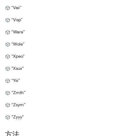
“Vaii”
“Visp”
“Wara”
“Wole”
“Xpeo”
"Xsux"
“Yiii”
“Zmth”
“Zsym”
"Zyyy"
方法