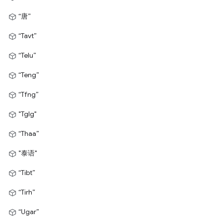
“唐”
“Tavt”
“Telu”
“Teng”
“Tfng”
"Tglg"
“Thaa”
"泰语"
“Tibt”
“Tirh”
“Ugar”