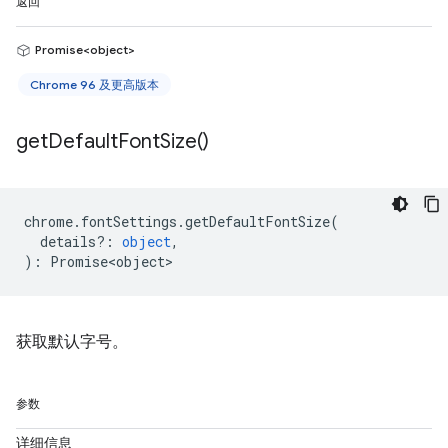
返回
Promise<object>
Chrome 96 及更高版本
get
Default
Font
Size(
)
chrome
.
fontSettings
.
getDefaultFontSize
(
details?
:
object
,
)
:
Promise<object>
获取默认字号。
参数
详细信息