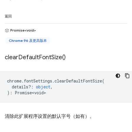
返回
Promise<void>
Chrome 96 及更高版本
clear
Default
Font
Size(
)
chrome
.
fontSettings
.
clearDefaultFontSize
(
details?
:
object
,
)
:
Promise<void>
清除此扩展程序设置的默认字号（如有）。