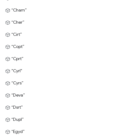
“Cham”
“Cher”
“Cirt”
“Copt”
“Cprt”
"Cyrl"
“Cyrs”
“Deva”
“Dsrt”
“Dupl”
“Egyd”