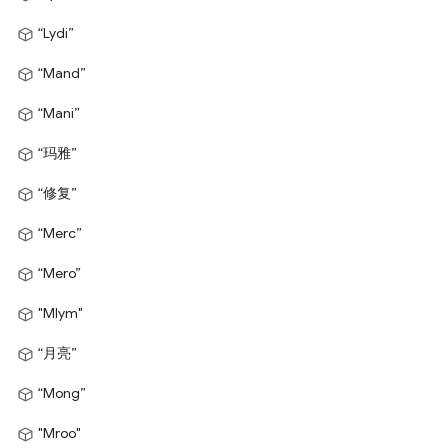
“Lydi”
“Mand”
“Mani”
“玛雅”
“修复”
“Merc”
“Mero”
"Mlym"
“月亮”
“Mong”
"Mroo"