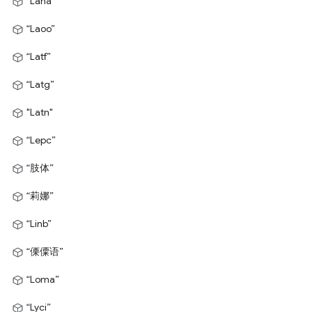
“Lana”
“Laoo”
“Latf”
“Latg”
"Latn"
“Lepc”
“肢体”
“莉娜”
“Linb”
“傈僳语”
“Loma”
“Lyci”