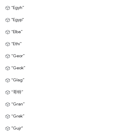
“Egyh”
"Egyp"
“Elba”
“Ethi”
“Geor”
“Geok”
“Glag”
“哥特”
“Gran”
“Grek”
"Gujr"