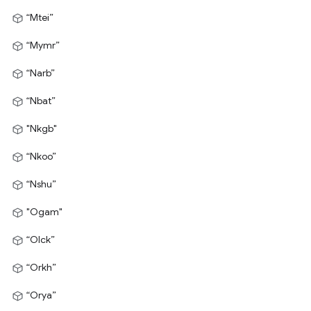
“Mtei”
“Mymr”
“Narb”
“Nbat”
"Nkgb"
“Nkoo”
“Nshu”
"Ogam"
“Olck”
“Orkh”
“Orya”