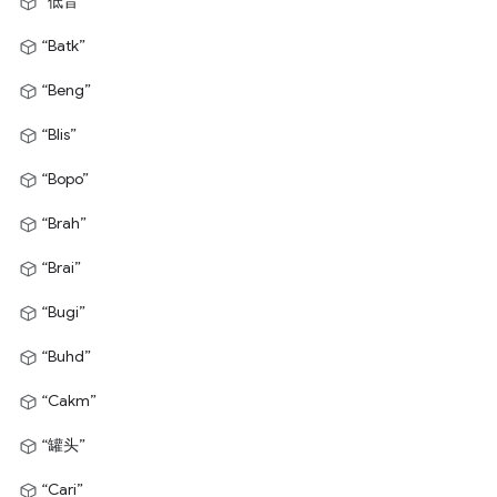
“低音”
“Batk”
“Beng”
“Blis”
“Bopo”
“Brah”
“Brai”
“Bugi”
“Buhd”
“Cakm”
“罐头”
“Cari”