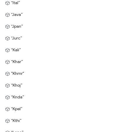
“Ital”
“Java”
“Jpan”
“Jurc”
“Kali”
“Khar”
"Khmr"
“Khoj”
“Knda”
“Kpel”
“Kthi”