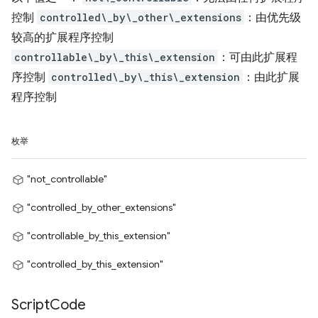
控制
controlled\_by\_other\_extensions
：由优先级
较高的扩展程序控制
controllable\_by\_this\_extension
：可由此扩展程
序控制
controlled\_by\_this\_extension
：由此扩展
程序控制
枚举
"not_controllable"
"controlled_by_other_extensions"
"controllable_by_this_extension"
"controlled_by_this_extension"
Script
Code