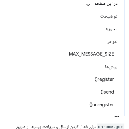
در این صفحه
توضیحات
مجوزها
خواص
MAX_MESSAGE_SIZE
روش‌ها
register()
send()
unregister()
chrome.gcm
برای فعال کردن ارسال و دریافت پیام‌ها از طریق