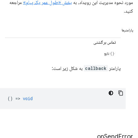
مورد نحوه مدیریت این رویداد، به
بخش «طول عمر یک پیام»
مراجعه
کنید.
پارامترها
تماس برگشتی
تابع
پارامتر
callback
به شکل زیر است:
() =>
void
on
Send
Error