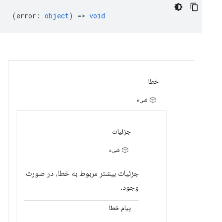
(
error
:
object
) =>
void
خطا
شیء
جزئیات
شیء
جزئیات بیشتر مربوط به خطا، در صورت
وجود.
پیام خطا