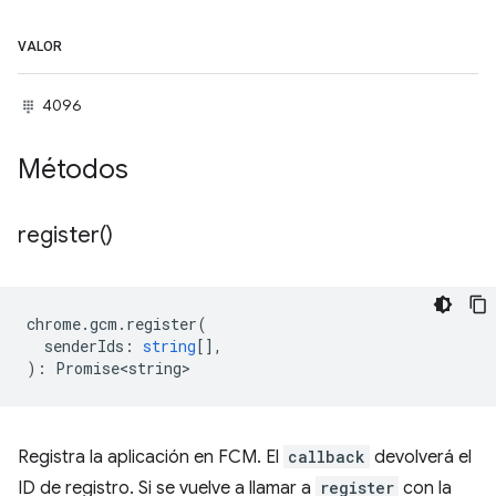
VALOR
4096
Métodos
register(
)
chrome
.
gcm
.
register
(
senderIds
:
string
[],
)
:
Promise<string>
Registra la aplicación en FCM. El
callback
devolverá el
ID de registro. Si se vuelve a llamar a
register
con la