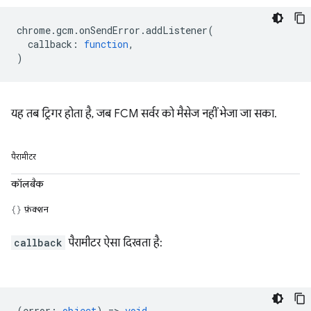
chrome
.
gcm
.
onSendError
.
addListener
(
callback
:
function
,
)
यह तब ट्रिगर होता है, जब FCM सर्वर को मैसेज नहीं भेजा जा सका.
पैरामीटर
कॉलबैक
फ़ंक्शन
callback
पैरामीटर ऐसा दिखता है:
(
error
:
object
) =>
void