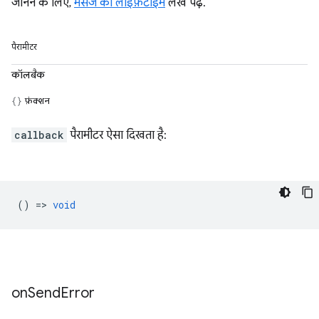
जानने के लिए,
मैसेज का लाइफ़टाइम
लेख पढ़ें.
पैरामीटर
कॉलबैक
फ़ंक्शन
callback
पैरामीटर ऐसा दिखता है:
() =>
void
on
Send
Error