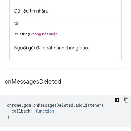
Dữ liệu tin nhắn.
từ
string
không bắt buộc
Người gửi đã phát hành thông báo.
on
Messages
Deleted
chrome
.
gcm
.
onMessagesDeleted
.
addListener
(
callback
:
function
,
)