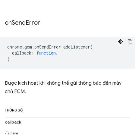
on
Send
Error
chrome
.
gcm
.
onSendError
.
addListener
(
callback
:
function
,
)
Được kích hoạt khi không thể gửi thông báo đến máy
chủ FCM.
THÔNG SỐ
callback
hàm