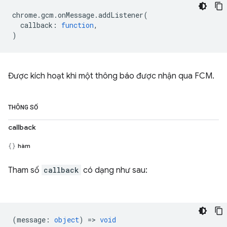
chrome
.
gcm
.
onMessage
.
addListener
(
callback
:
function
,
)
Được kích hoạt khi một thông báo được nhận qua FCM.
THÔNG SỐ
callback
hàm
Tham số
callback
có dạng như sau:
(
message
:
object
) =>
void