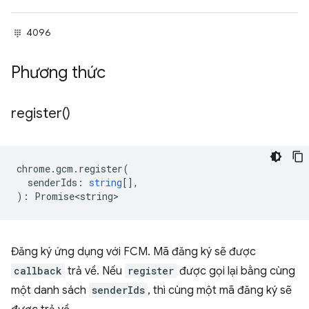
4096
Phương thức
register(
)
chrome
.
gcm
.
register
(
senderIds
:
string
[],
)
:
Promise<string>
Đăng ký ứng dụng với FCM. Mã đăng ký sẽ được
callback
trả về. Nếu
register
được gọi lại bằng cùng
một danh sách
senderIds
, thì cùng một mã đăng ký sẽ