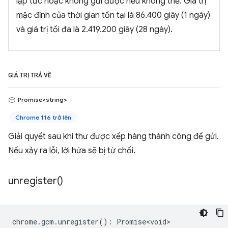
lập tức hoặc không gửi được nếu không thể. Giá trị
mặc định của thời gian tồn tại là 86.400 giây (1 ngày)
và giá trị tối đa là 2.419.200 giây (28 ngày).
GIÁ TRỊ TRẢ VỀ
Promise<string>
Chrome 116 trở lên
Giải quyết sau khi thư được xếp hàng thành công để gửi.
Nếu xảy ra lỗi, lời hứa sẽ bị từ chối.
unregister(
)
chrome
.
gcm
.
unregister
()
:
Promise<void>