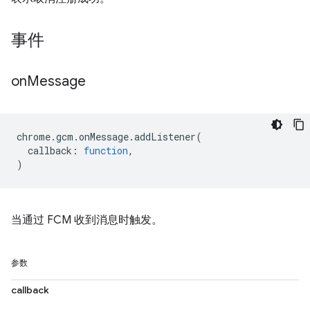
事件
on
Message
chrome
.
gcm
.
onMessage
.
addListener
(
callback
:
function
,
)
当通过 FCM 收到消息时触发。
参数
callback