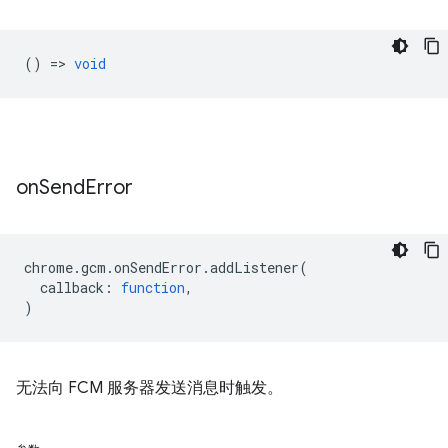
() =>
void
on
Send
Error
chrome
.
gcm
.
onSendError
.
addListener
(
callback
:
function
,
)
无法向 FCM 服务器发送消息时触发。