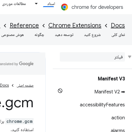
اسناد
مطالعات موردی
I
Reference
Chrome Extensions
Docs
نمای کلی
شروع کنید
توسعه دهید
چگونه
هوش مصنوعی
Manifest V3
صفحه اصلی
Docs
➡ Manifest V2
e
.
gcm
accessibility
Features
action
chrome.gcm
برا
استفاده کنید.
alarms