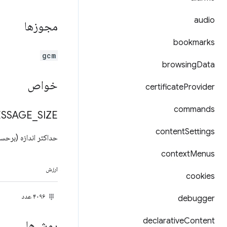
audio
مجوزها
bookmarks
gcm
browsing
Data
خواص
certificate
Provider
commands
SSAGE
_
SIZE
content
Settings
حداکثر اندازه (برحس
context
Menus
ارزش
cookies
۴۰۹۶ عدد
debugger
declarative
Content
روش‌ها