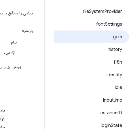
file
System
Provider
پیامی را مطابق با م
font
Settings
پارامترها
gcm
پیام
history
شیء
i18n
پیامی برای ارس
identity
د
idle
input
.
ime
داد
instance
ID
ey
login
State
جفت