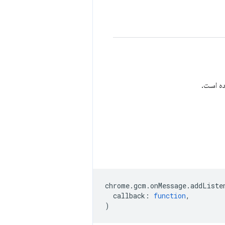
chrome
.
gcm
.
onMessage
.
addListe
callback
:
function
,
)