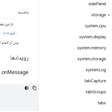
side
Panel
بازگشت‌ها
storage
قول<void>
system
.
cpu
کروم ۱۱۶+
system
.
display
پس از اتمام لغو ثبت، برطرف 
system
.
memory
رویدادها
system
.
storage
system
Log
on
Message
tab
Capture
tab
Groups
tabs