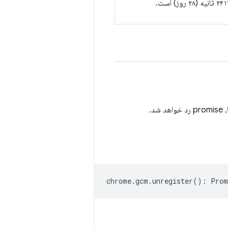
.
chrome
.
gcm
.
unregister
()
:
Prom