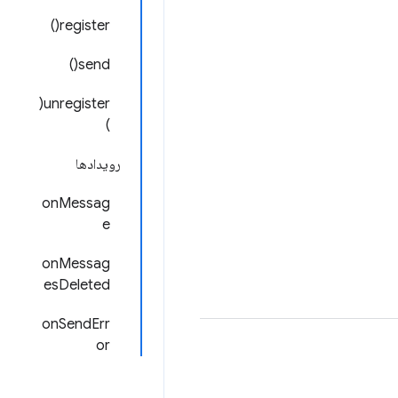
register()
send()
unregister(
)
رویدادها
onMessag
e
onMessag
esDeleted
onSendErr
or