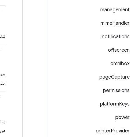
management
ش
mime
Handler
شنا
notifications
ش
offscreen
omnibox
شنا
page
Capture
انت
permissions
ز
platform
Keys
power
printer
Provider