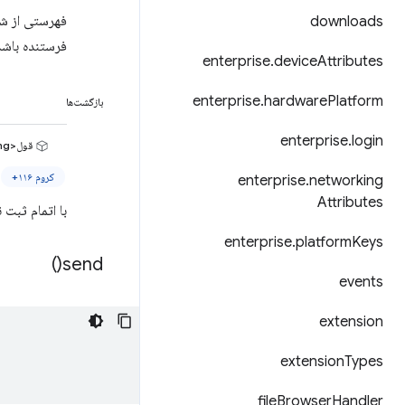
downloads
فرستنده باشد
enterprise
.
device
Attributes
enterprise
.
hardware
Platform
بازگشت‌ها
enterprise
.
login
قول<string>
کروم ۱۱۶+
enterprise
.
networking
Attributes
با اتمام ثبت 
enterprise
.
platform
Keys
)
send(
events
extension
extension
Types
file
Browser
Handler