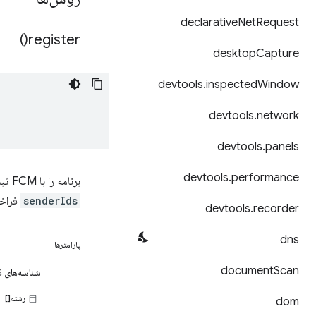
declarative
Net
Request
)
register(
desktop
Capture
devtools
.
inspected
Window
devtools
.
network
devtools
.
panels
devtools
.
performance
برنامه را با FCM ثبت می‌کند. شناسه ثبت توسط
senderIds
فراخو
devtools
.
recorder
dns
پارامترها
document
Scan
شناسه‌های 
رشته[]
dom