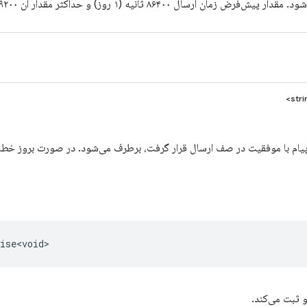
قدار پیش‌فرض زمان ارسال ۸۶۴۰۰ ثانیه (۱ روز) و حداکثر مقدار آن ۲۴۱۹۲۰۰ ثانیه (۲۸ روز) است.
م با موفقیت در صف ارسال قرار گرفت، برطرف می‌شود. در صورت بروز خطا، promise رد خواهد شد
ise<void>