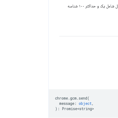
فهرستی از شناسه‌های سرور که مجاز به ارسال پیام به برنامه هستند. این فهرست باید حداقل شامل یک و حداکثر ۱۰۰ شناسه
chrome
.
gcm
.
send
(
message
:
object
,
)
:
Promise<string>