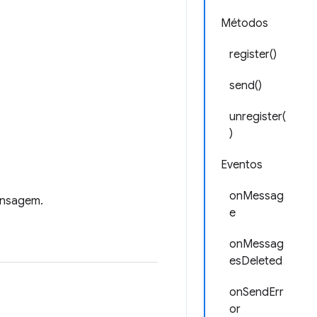
Métodos
register()
send()
unregister(
)
Eventos
onMessag
ensagem.
e
onMessag
esDeleted
onSendErr
or