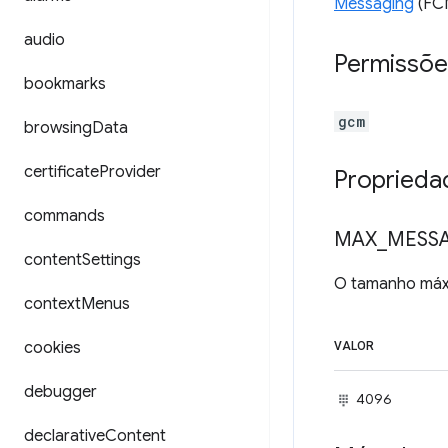
Messaging
(FC
audio
Permissõe
bookmarks
gcm
browsing
Data
certificate
Provider
Proprieda
commands
MAX
_
MESS
content
Settings
O tamanho máxi
context
Menus
cookies
VALOR
debugger
4096
declarative
Content