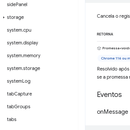
side
Panel
Cancela o regis
storage
system
.
cpu
RETORNA
system
.
display
Promessa<void
system
.
memory
Chrome 116 ou m
system
.
storage
Resolvido após
se a promessa n
system
Log
Eventos
tab
Capture
tab
Groups
on
Message
tabs