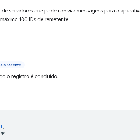
s de servidores que podem enviar mensagens para o aplicativo
máximo 100 IDs de remetente.
>
ais recente
o o registro é concluído.
(
ct
,
ng>