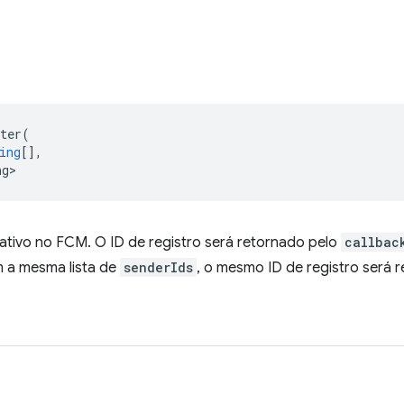
ter
(
ing
[],
ng>
cativo no FCM. O ID de registro será retornado pelo
callbac
 a mesma lista de
senderIds
, o mesmo ID de registro será 