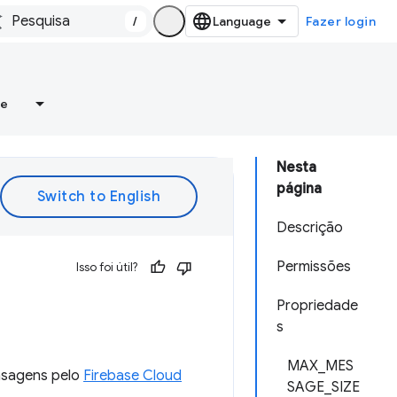
/
Fazer login
re
Nesta
página
Descrição
Permissões
Isso foi útil?
Propriedade
s
MAX_MES
nsagens pelo
Firebase Cloud
SAGE_SIZE