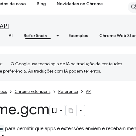
udos de caso
Blog
Novidades no Chrome
API
AI
Referência
Exemplos
Chrome Web Sto
O Google usa tecnologia de IA na tradução de conteúdos
e preferência. As traduções com IA podem ter erros.
ocs
Chrome Extensions
Reference
API
me
.
gcm
cm
para permitir que apps e extensões enviem e recebam me