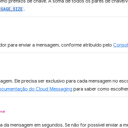
omo prefixos de chave. A soma de todos os pares de chave/
SSAGE_SIZE
.
idor para enviar a mensagem, conforme atribuído pelo
Consol
agem. Ele precisa ser exclusivo para cada mensagem no esco
ocumentação do Cloud Messaging
para saber como escolher
nal
a da mensagem em segundos. Se não for possível enviar a 