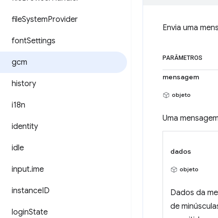
file
System
Provider
Envia uma men
font
Settings
PARÂMETROS
gcm
mensagem
history
objeto
i18n
Uma mensagem a
identity
idle
dados
input
.
ime
objeto
instance
ID
Dados da men
de minúscul
login
State