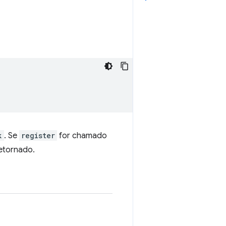
k
. Se
register
for chamado
retornado.