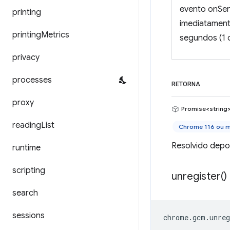
evento onSen
printing
imediatamente
printing
Metrics
segundos (1 d
privacy
processes
RETORNA
proxy
Promise<string
reading
List
Chrome 116 ou m
Resolvido depoi
runtime
scripting
unregister(
)
search
sessions
chrome
.
gcm
.
unreg