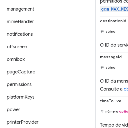
permitidos c
management
gcm.MAX_ME
destinationId
mime
Handler
string
notifications
O ID do serv
offscreen
messageId
omnibox
string
page
Capture
O ID da mens
permissions
Consulte a
d
platform
Keys
timeToLive
power
número
optio
printer
Provider
Tempo de vid