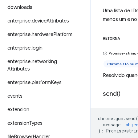
downloads
Uma lista de ID
menos um e no 
enterprise
.
device
Attributes
enterprise
.
hardware
Platform
RETORNA
enterprise
.
login
Promise<string
enterprise
.
networking
Chrome 116 ou m
Attributes
Resolvido quand
enterprise
.
platform
Keys
send(
)
events
extension
chrome
.
gcm
.
send
extension
Types
message
:
obje
)
:
Promise<stri
file
Browser
Handler