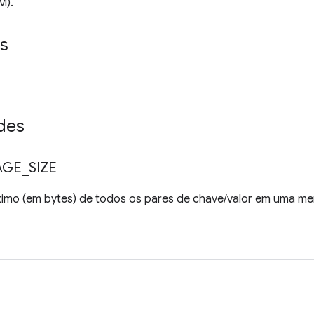
M).
s
des
AGE
_
SIZE
mo (em bytes) de todos os pares de chave/valor em uma m