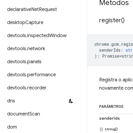
Métodos
declarative
Net
Request
register(
)
desktop
Capture
devtools
.
inspected
Window
chrome
.
gcm
.
regis
devtools
.
network
senderIds
:
str
)
:
Promise<stri
devtools
.
panels
devtools
.
performance
Registra o apli
devtools
.
recorder
novamente com
dns
PARÂMETROS
document
Scan
senderIds
dom
string[]