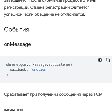
Завершается после окончания процесса отмены
регистрации. Отмена регистрации считается
успешной, если обещание не отклоняется.
События
on
Message
chrome
.
gcm
.
onMessage
.
addListener
(
callback
:
function
,
)
Срабатывает при получении сообщения через FCM.
ПАРАМЕТРЫ