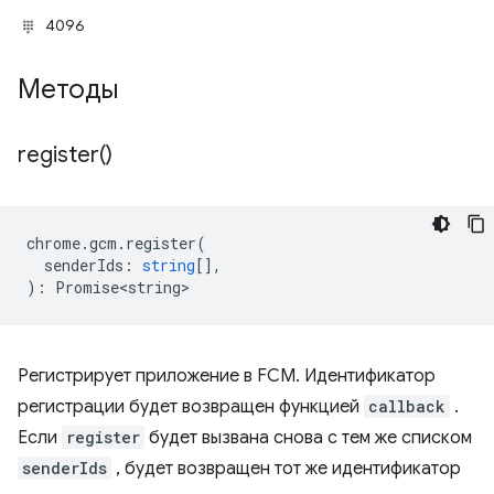
4096
Методы
register(
)
chrome
.
gcm
.
register
(
senderIds
:
string
[],
)
:
Promise<string>
Регистрирует приложение в FCM. Идентификатор
регистрации будет возвращен функцией
callback
.
Если
register
будет вызвана снова с тем же списком
senderIds
, будет возвращен тот же идентификатор