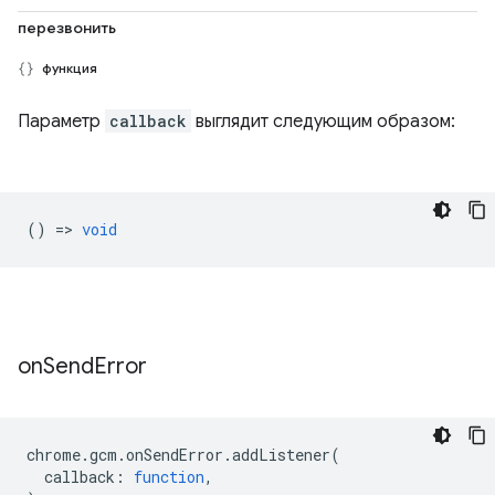
перезвонить
функция
Параметр
callback
выглядит следующим образом:
() =>
void
on
Send
Error
chrome
.
gcm
.
onSendError
.
addListener
(
callback
:
function
,