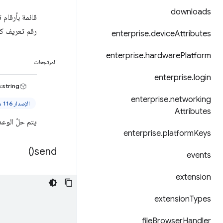
downloads
رقم تعريف ك
enterprise
.
device
Attributes
enterprise
.
hardware
Platform
المرتجعات
enterprise
.
login
string>
enterprise
.
networking
الإصدار 116 من Chrome والإصدارات الأحدث
Attributes
يتم حلّ الوعد
enterprise
.
platform
Keys
)
send(
events
extension
extension
Types
file
Browser
Handler