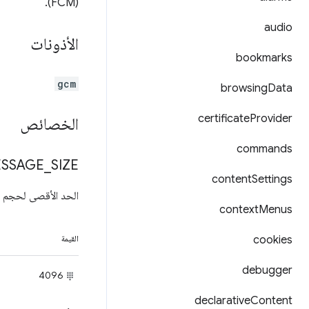
(FCM).
audio
الأذونات
bookmarks
gcm
browsing
Data
certificate
Provider
الخصائص
commands
SSAGE
_
SIZE
content
Settings
الحد الأقصى لحجم جم
context
Menus
cookies
القيمة
debugger
4096
declarative
Content