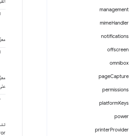
الق
management
d
mime
Handler
notifications
معر
offscreen
d
omnibox
page
Capture
معر
على
permissions
e
platform
Keys
power
تشي
printer
Provider