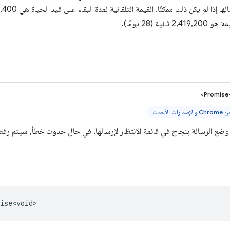
2,419,20 ثانية (28 يومًا).
Promise<
د وضع الرسالة بنجاح في قائمة الانتظار لإرسالها. في حال حدوث خطأ، سيتم رف
ise<void>