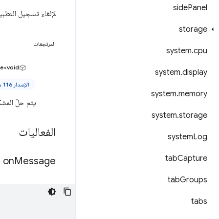
side
Panel
لإلغاء تسجيل التطبيق
storage
المرتجعات
system
.
cpu
e<void>
system
.
display
الإصدار 116 من Chrome والإصدارات الأحدث
system
.
memory
يتم حلّ المشك
system
.
storage
الفعاليات
system
Log
tab
Capture
on
Message
tab
Groups
tabs