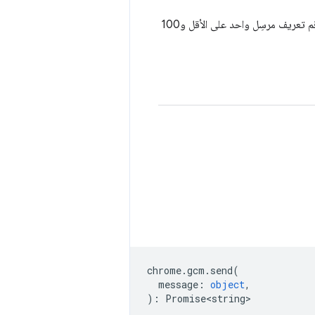
قائمة بأرقام تعريف الخوادم المسموح لها بإرسال رسائل إلى التطبيق. يجب أن يحتوي على رقم تعريف مرسِل واحد على الأقل و100
chrome
.
gcm
.
send
(
message
:
object
,
)
:
Promise<string>