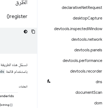
الطُرق
declarative
Net
Request
)
register(
desktop
Capture
devtools
.
inspected
Window
devtools
.
network
devtools
.
panels
devtools
.
performance
تسجّل هذه الطريقة التطب
devtools
.
recorder
باستخدام قائمة
ds
dns
المعلمات
document
Scan
enderIds
dom
string[]