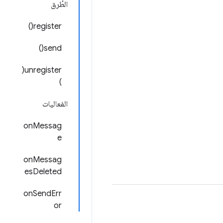
الطُرق
register()
send()
unregister(
)
الفعاليات
onMessag
e
onMessag
esDeleted
onSendErr
or