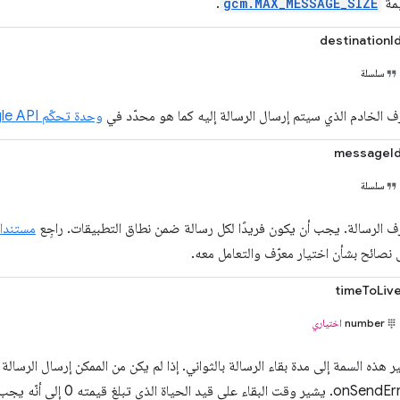
يمة
gcm.MAX_MESSAGE_SIZE
.
destinationI
سلسلة
ّف الخادم الذي سيتم إرسال الرسالة إليه كما هو محدّد في
وحدة تحكّم Google API
messageI
سلسلة
ّف الرسالة. يجب أن يكون فريدًا لكل رسالة ضمن نطاق التطبيقات. راجِع
مستندات Messaging
 نصائح بشأن اختيار معرّف والتعامل معه.
timeToLiv
number
اختياري
ر هذه السمة إلى مدة بقاء الرسالة بالثواني. إذا لم يكن من الممكن إرسال الرسا
onSendError. يشير وقت البقاء ع