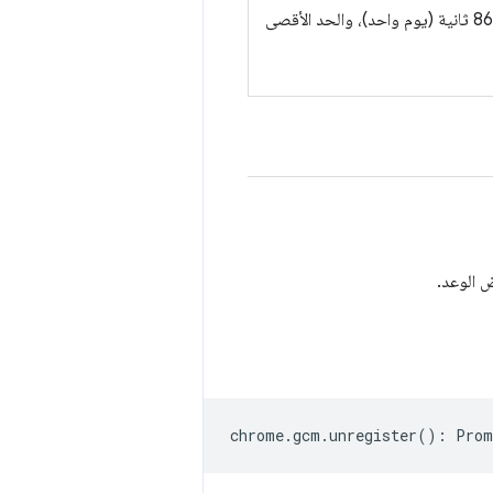
إرسالها إذا لم يكن ذلك ممكنًا. القيمة التلقائية لمدة البقاء على قيد الحياة هي 86,400 ثانية (يوم واحد)، والحد الأقصى
ض الوعد.
chrome
.
gcm
.
unregister
()
:
Prom