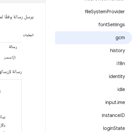
file
System
Provider
يرسل رسالة وفقًا لم
font
Settings
المعلمات
gcm
رسالة
history
عنصر
i18n
رسالة لإرسالها
identity
idle
ا
input
.
ime
instance
ID
بيان
بال
login
State