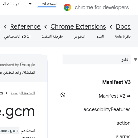
المستندات
دراسات الحال
I
Reference
Chrome Extensions
Docs
نظرة عامة
البدء
التطوير
طريقة التنفيذ
الذكاء الاصطناعي
المفضّلة، وقد تتضمّن ب
Manifest V3
الصفحة الرئيسية
cs
➡ Manifest V2
e
.
gcm
accessibility
Features
action
استخدِم
ome.gcm
alarms