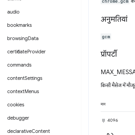
chrome.gcm
का
audio
अनुमतियां
bookmarks
gcm
browsing
Data
certificate
Provider
प्रॉपर्टी
commands
MAX
_
MESS
content
Settings
किसी मैसेज में मौजूद
context
Menus
cookies
मान
debugger
4096
declarative
Content