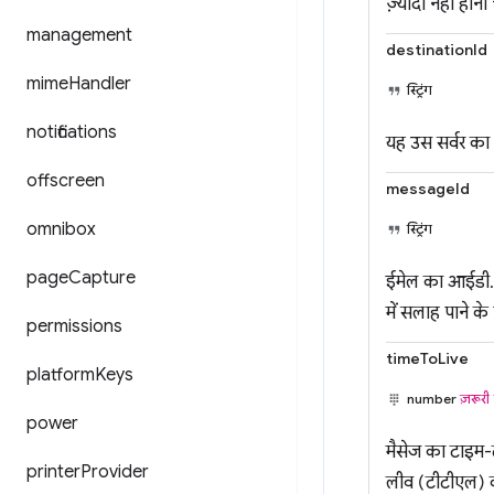
ज़्यादा नहीं होना
management
destinationId
mime
Handler
स्ट्रिंग
notifications
यह उस सर्वर का 
offscreen
messageId
omnibox
स्ट्रिंग
page
Capture
ईमेल का आईडी. य
में सलाह पाने क
permissions
timeToLive
platform
Keys
number
ज़रूरी 
power
मैसेज का टाइम-ट
printer
Provider
लीव (टीटीएल) की