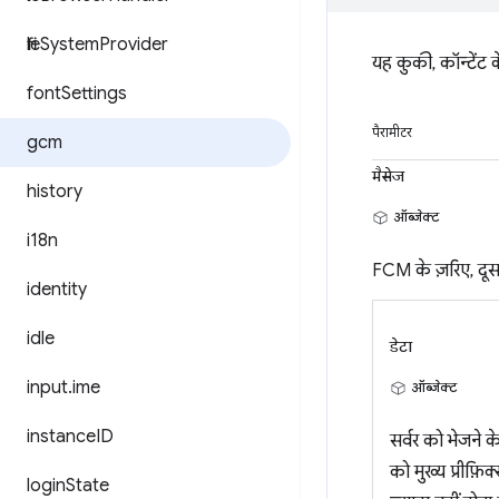
file
System
Provider
यह कुकी, कॉन्टेंट क
font
Settings
पैरामीटर
gcm
मैसेज
history
ऑब्जेक्ट
i18n
FCM के ज़रिए, दूसर
identity
idle
डेटा
input
.
ime
ऑब्जेक्ट
instance
ID
सर्वर को भेजने 
को मुख्य प्रीफ़ि
login
State