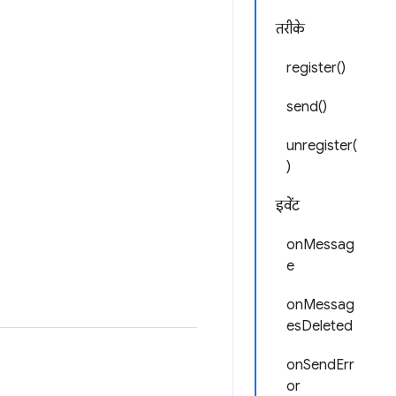
तरीके
register()
send()
unregister(
)
इवेंट
onMessag
e
onMessag
esDeleted
onSendErr
or