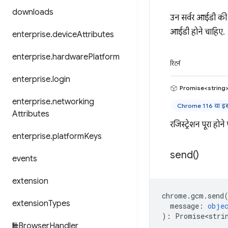
downloads
उन सर्वर आईडी की स
आईडी होने चाहिए.
enterprise
.
device
Attributes
enterprise
.
hardware
Platform
रिटर्न
enterprise
.
login
Promise<string
enterprise
.
networking
Chrome 116 या इसक
Attributes
रजिस्ट्रेशन पूरा होन
enterprise
.
platform
Keys
send(
)
events
extension
chrome
.
gcm
.
send
extension
Types
message
:
obje
)
:
Promise<stri
file
Browser
Handler