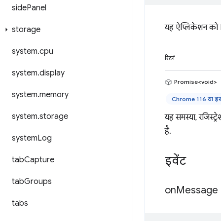
side
Panel
यह ऐप्लिकेशन को 
storage
system
.
cpu
रिटर्न
system
.
display
Promise<void>
system
.
memory
Chrome 116 या इसक
system
.
storage
यह समस्या, रजिस्ट्र
है.
system
Log
इवेंट
tab
Capture
tab
Groups
on
Message
tabs