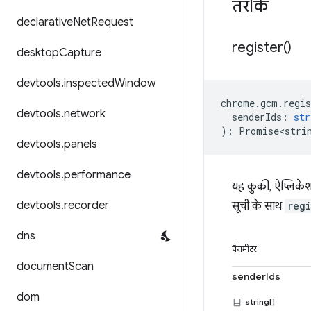
तरीके
declarative
Net
Request
register(
)
desktop
Capture
devtools
.
inspected
Window
chrome
.
gcm
.
regis
devtools
.
network
senderIds
:
str
)
:
Promise<stri
devtools
.
panels
devtools
.
performance
यह कुकी, ऐप्लिकेश
devtools
.
recorder
सूची के साथ
regi
dns
पैरामीटर
document
Scan
senderIds
dom
string[]