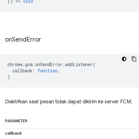
() =>
void
on
Send
Error
chrome
.
gcm
.
onSendError
.
addListener
(
callback
:
function
,
)
Diaktifkan saat pesan tidak dapat dikirim ke server FCM.
PARAMETER
callback