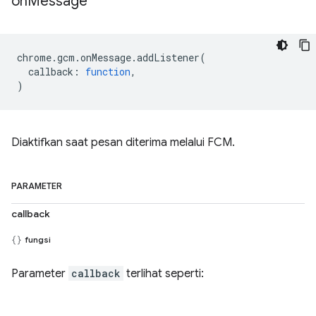
on
Message
chrome
.
gcm
.
onMessage
.
addListener
(
callback
:
function
,
)
Diaktifkan saat pesan diterima melalui FCM.
PARAMETER
callback
fungsi
Parameter
callback
terlihat seperti: