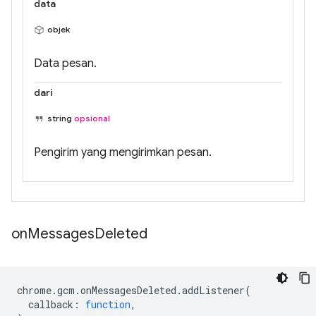
data
objek
Data pesan.
dari
string
opsional
Pengirim yang mengirimkan pesan.
on
Messages
Deleted
chrome
.
gcm
.
onMessagesDeleted
.
addListener
(
callback
:
function
,