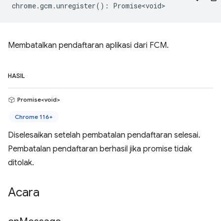
chrome
.
gcm
.
unregister
()
:
Promise<void>
Membatalkan pendaftaran aplikasi dari FCM.
HASIL
Promise<void>
Chrome 116+
Diselesaikan setelah pembatalan pendaftaran selesai.
Pembatalan pendaftaran berhasil jika promise tidak
ditolak.
Acara