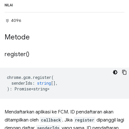
NILAI
4096
Metode
register(
)
chrome
.
gcm
.
register
(
senderIds
:
string
[],
)
:
Promise<string>
Mendaftarkan aplikasi ke FCM. ID pendaftaran akan
ditampilkan oleh
callback
. Jika
register
dipanggil lagi
dengan daftar
senderIds
yang sama, ID pendaftaran