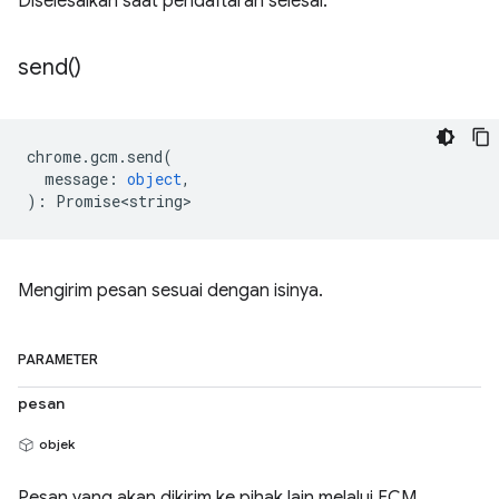
Diselesaikan saat pendaftaran selesai.
send(
)
chrome
.
gcm
.
send
(
message
:
object
,
)
:
Promise<string>
Mengirim pesan sesuai dengan isinya.
PARAMETER
pesan
objek
Pesan yang akan dikirim ke pihak lain melalui FCM.