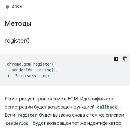
4096
Методы
register(
)
chrome
.
gcm
.
register
(
senderIds
:
string
[],
)
:
Promise<string>
Регистрирует приложение в FCM. Идентификатор
регистрации будет возвращен функцией
callback
.
Если
register
будет вызвана снова с тем же списком
senderIds
, будет возвращен тот же идентификатор