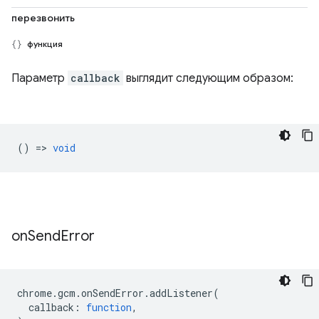
перезвонить
функция
Параметр
callback
выглядит следующим образом:
() =>
void
on
Send
Error
chrome
.
gcm
.
onSendError
.
addListener
(
callback
:
function
,