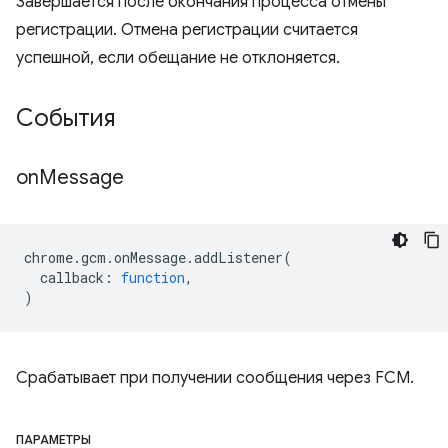
Завершается после окончания процесса отмены
регистрации. Отмена регистрации считается
успешной, если обещание не отклоняется.
События
on
Message
chrome
.
gcm
.
onMessage
.
addListener
(
callback
:
function
,
)
Срабатывает при получении сообщения через FCM.
ПАРАМЕТРЫ