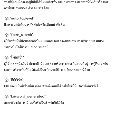
ทางที่พิมพ์เนื่องจากผู้ใช้ไม่ได้พิมพ์หรือเห็น URL ปลายทาง นอกจากนี้ยังเกี่ยวข้องกับ
การไปยังส่วนต่างๆ ด้วยคีย์เวิร์ดด้วย
"auto_toplevel"
มีการระบุหน้าในบรรทัดคำสั่งหรือเป็นหน้าเริ่มต้น
"form_submit"
ผู้ใช้มาที่หน้านี้โดยกรอกค่าในแบบฟอร์มและส่งแบบฟอร์ม การส่งแบบฟอร์มบาง
รายการไม่ได้ใช้การเปลี่ยนประเภทนี้
"โหลดซ้ำ"
ผู้ใช้โหลดหน้าเว็บซ้ำโดยคลิกปุ่มโหลดซ้ำหรือกด Enter ในแถบที่อยู่ การกู้คืนเซสชัน
และการเปิดแท็บที่ปิดไปแล้วขึ้นมาใหม่จะใช้การเปลี่ยนประเภทนี้ด้วย
"คีย์เวิร์ด"
URL ของหน้านี้สร้างขึ้นจากคีย์เวิร์ดที่แทนที่ได้ซึ่งไม่ใช่ผู้ให้บริการค้นหาเริ่มต้น
"keyword_generated"
สอดคล้องกับการเข้าชมที่สร้างขึ้นสําหรับคีย์เวิร์ด