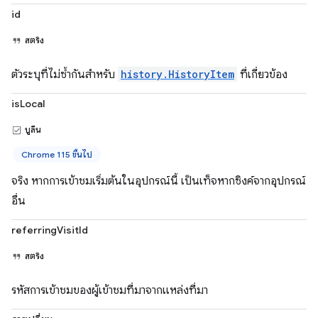
id
สตริง
ตัวระบุที่ไม่ซ้ำกันสำหรับ
history.HistoryItem
ที่เกี่ยวข้อง
isLocal
บูลีน
Chrome 115 ขึ้นไป
จริง หากการเข้าชมเริ่มต้นในอุปกรณ์นี้ เป็นเท็จหากซิงค์จากอุปกรณ์
อื่น
referringVisitId
สตริง
รหัสการเข้าชมของผู้เข้าชมที่มาจากแหล่งที่มา