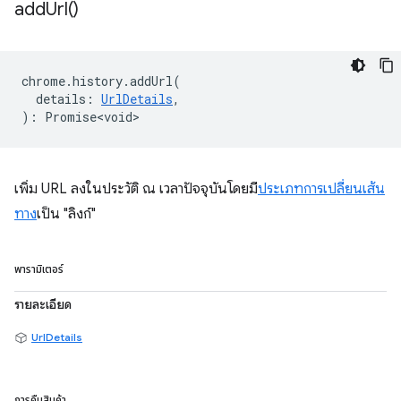
add
Url(
)
chrome
.
history
.
addUrl
(
details
:
UrlDetails
,
)
:
Promise<void>
เพิ่ม URL ลงในประวัติ ณ เวลาปัจจุบันโดยมี
ประเภทการเปลี่ยนเส้น
ทาง
เป็น "ลิงก์"
พารามิเตอร์
รายละเอียด
UrlDetails
การคืนสินค้า