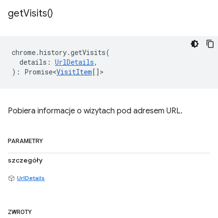
get
Visits(
)
chrome
.
history
.
getVisits
(
details
:
UrlDetails
,
)
:
Promise<
VisitItem
[]
>
Pobiera informacje o wizytach pod adresem URL.
PARAMETRY
szczegóły
UrlDetails
ZWROTY