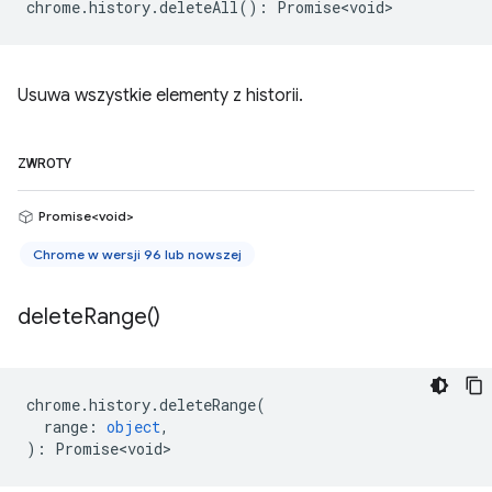
chrome
.
history
.
deleteAll
()
:
Promise<void>
Usuwa wszystkie elementy z historii.
ZWROTY
Promise<void>
Chrome w wersji 96 lub nowszej
delete
Range(
)
chrome
.
history
.
deleteRange
(
range
:
object
,
)
:
Promise<void>