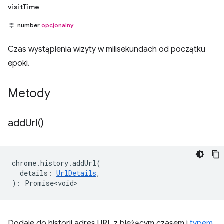
visitTime
number
opcjonalny
Czas wystąpienia wizyty w milisekundach od początku
epoki.
Metody
add
Url(
)
chrome
.
history
.
addUrl
(
details
:
UrlDetails
,
)
:
Promise<void>
Dodaje do historii adres URL z bieżącym czasem i
typem