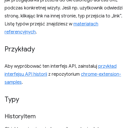
jak przeglądarka przeszła do określonego adresu URL
podczas konkretnej wizyty. Jeśli np. użytkownik odwiedzi
stronę, klikając link na innej stronie, typ przejścia to „link”.
Listę typów przejść znajdziesz w
materiałach
referencyjnych
.
Przykłady
Aby wypróbować ten interfejs API, zainstaluj
przykład
interfejsu API historii
z repozytorium
chrome-extension-
samples
.
Typy
History
Item