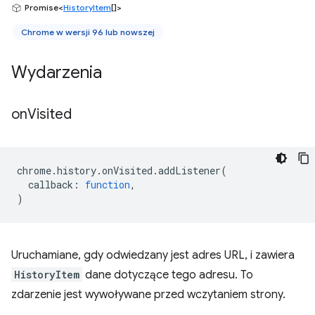
Promise<
HistoryItem
[]>
Chrome w wersji 96 lub nowszej
Wydarzenia
on
Visited
chrome
.
history
.
onVisited
.
addListener
(
callback
:
function
,
)
Uruchamiane, gdy odwiedzany jest adres URL, i zawiera
HistoryItem
dane dotyczące tego adresu. To
zdarzenie jest wywoływane przed wczytaniem strony.