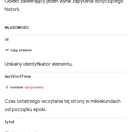
Obiekt zawierający jeden wynik zapytania dotyczącego
historii.
WŁAŚCIWOŚCI
id
ciąg znaków
Unikalny identyfikator elementu.
lastVisitTime
number
opcjonalny
Czas ostatniego wczytania tej strony w milisekundach
od początku epoki.
tytuł