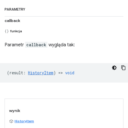
PARAMETRY
callback
funkcja
Parametr
callback
wygląda tak:
(
result
:
HistoryItem
) =>
void
wynik
HistoryItem