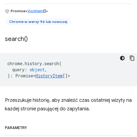
Promise<
VisitItem
[]>
Chrome w wersji 96 lub nowszej
search(
)
chrome
.
history
.
search
(
query
:
object
,
)
:
Promise<
HistoryItem
[]
>
Przeszukuje historię, aby znaleźć czas ostatniej wizyty na
każdej stronie pasującej do zapytania.
PARAMETRY