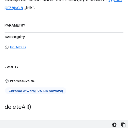
przejścia
„link”.
PARAMETRY
szczegóły
UrlDetails
ZWROTY
Promise<void>
Chrome w wersji 96 lub nowszej
delete
All(
)