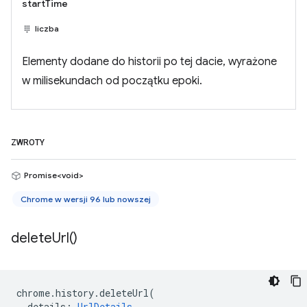
startTime
liczba
Elementy dodane do historii po tej dacie, wyrażone
w milisekundach od początku epoki.
ZWROTY
Promise<void>
Chrome w wersji 96 lub nowszej
delete
Url(
)
chrome
.
history
.
deleteUrl
(
details
:
UrlDetails
,