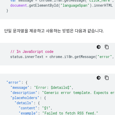
var
message
=
chrome
.
i18n
.
getMessage
(
"click_here"
,
document
.
getElementById
(
"languageSpan"
).
innerHTML
}
단일 문자열을 제공하고 사용하는 방법은 다음과 같습니다.
// In JavaScript code
status
.
innerText
=
chrome
.
i18n
.
getMessage
(
"error"
,
"error"
:
{
"message"
:
"Error: $details$"
,
"description"
:
"Generic error template. Expects er
"placeholders"
:
{
"details"
:
{
"content"
:
"$1"
,
"example"
:
"Failed to fetch RSS feed."