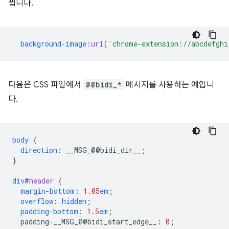
뀝니다.
background-image
:
url
(
'chrome-extension://abcdefghi
다음은 CSS 파일에서
@@bidi_*
메시지를 사용하는 예입니
다.
body
{
direction
:
__MSG_
@@
bidi_dir__
;
}
div
#
header
{
margin-bottom
:
1.05
em
;
overflow
:
hidden
;
padding-bottom
:
1.5
em
;
padding-__MSG_@@
bidi_start_edge__
:
0
;