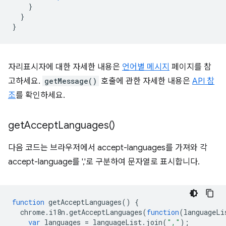
}
}
}
자리표시자에 대한 자세한 내용은
언어별 메시지
페이지를 참
고하세요.
getMessage()
호출에 관한 자세한 내용은
API 참
조
를 확인하세요.
get
Accept
Languages(
)
다음 코드는 브라우저에서 accept-languages를 가져와 각
accept-language를 ','로 구분하여 문자열로 표시합니다.
function
getAcceptLanguages
()
{
chrome
.
i18n
.
getAcceptLanguages
(
function
(
languageLi
var
languages
=
languageList
.
join
(
","
);