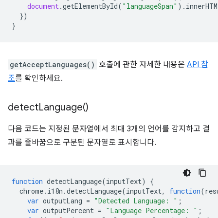
document
.
getElementById
(
"languageSpan"
).
innerHTM
})
}
getAcceptLanguages()
호출에 관한 자세한 내용은
API 참
조
를 확인하세요.
detect
Language(
)
다음 코드는 지정된 문자열에서 최대 3개의 언어를 감지하고 결
과를 줄바꿈으로 구분된 문자열로 표시합니다.
function
detectLanguage
(
inputText
)
{
chrome
.
i18n
.
detectLanguage
(
inputText
,
function
(
res
var
outputLang
=
"Detected Language: "
;
var
outputPercent
=
"Language Percentage: "
;