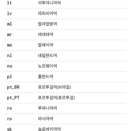
lt
리투아니아어
lv
라트비아어
ml
말라얄람어
mr
마라타어
ms
말레이어
nl
네덜란드어
no
노르웨이어
pl
폴란드어
pt
_
BR
포르투갈어(브라질)
pt
_
PT
포르투갈어(포르투갈)
ro
루마니아어
ru
러시아어
sk
슬로바키아어