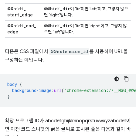
@@bidi
_
@@bidi
_
dir
이 'ltr'이면 'left'이고, 그렇지 않으
start
_
edge
면 'right'입니다.
@@bidi
_
end
_
@@bidi
_
dir
이 'ltr'이면 'right'이고, 그렇지 않
edge
으면 'left'입니다.
다음은 CSS 파일에서
@@extension_id
를 사용하여 URL을
구성하는 예입니다.
body
{
background-image
:
url
(
'chrome-extension://__MSG_@@e
}
확장 프로그램 ID가 abcdefghijklmnopqrstuvwxyzabcdef이
면 이전 코드 스니펫의 굵은 글씨로 표시된 줄은 다음과 같이 바