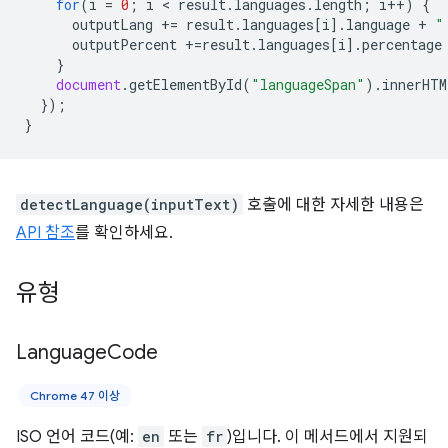
for
(
i
=
0
;
i
 < 
result
.
languages
.
length
;
i
++
)
{
outputLang
+=
result
.
languages
[
i
].
language
+
"
outputPercent
+=
result
.
languages
[
i
].
percentage
}
document
.
getElementById
(
"languageSpan"
).
innerHTM
});
}
detectLanguage(inputText)
호출에 대한 자세한 내용은
API 참조
를 확인하세요.
유형
Language
Code
Chrome 47 이상
ISO 언어 코드(예:
en
또는
fr
)입니다. 이 메서드에서 지원되