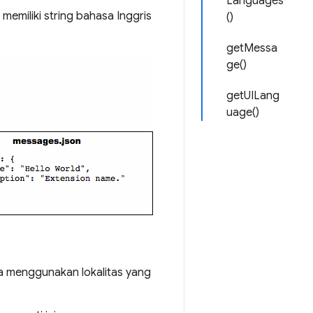
Languages
 memiliki string bahasa Inggris
()
getMessa
ge()
getUILang
uage()
da menggunakan lokalitas yang