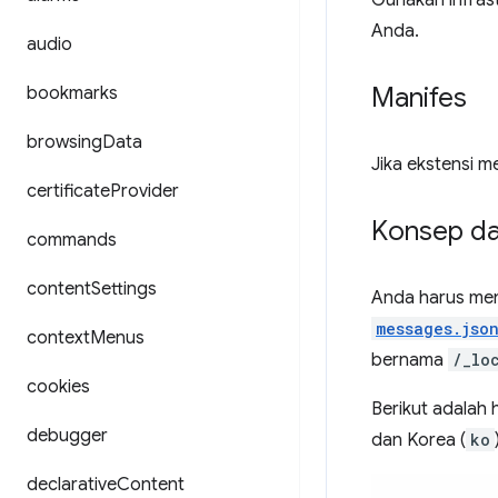
Gunakan infras
Anda.
audio
Manifes
bookmarks
browsing
Data
Jika ekstensi me
certificate
Provider
Konsep d
commands
content
Settings
Anda harus men
messages.jso
context
Menus
bernama
/_lo
cookies
Berikut adalah 
debugger
dan Korea (
ko
declarative
Content