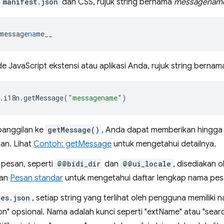
e
manifest.json
dan CSS, rujuk string bernama
messagenam
message
na
me__
e JavaScript ekstensi atau aplikasi Anda, rujuk string berna
.
i18n
.
getMessage
(
"messagename"
)
 panggilan ke
getMessage()
, Anda dapat memberikan hingga 9
an. Lihat
Contoh: getMessage
untuk mengetahui detailnya.
pesan, seperti
@@bidi_dir
dan
@@ui_locale
, disediakan o
ian
Pesan standar
untuk mengetahui daftar lengkap nama pes
ges.json
, setiap string yang terlihat oleh pengguna memiliki 
on" opsional. Nama adalah kunci seperti "extName" atau "sear