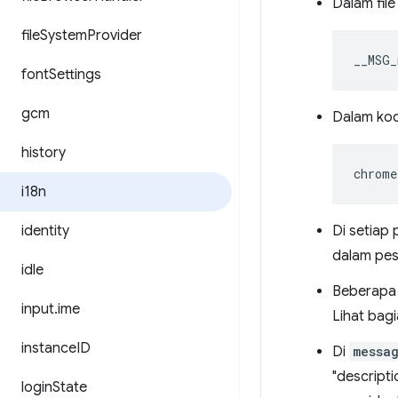
Dalam fil
file
System
Provider
__MSG_
font
Settings
gcm
Dalam kod
history
chrome
i18n
identity
Di setiap
dalam pes
idle
Beberapa 
input
.
ime
Lihat bag
instance
ID
Di
messa
"descripti
login
State