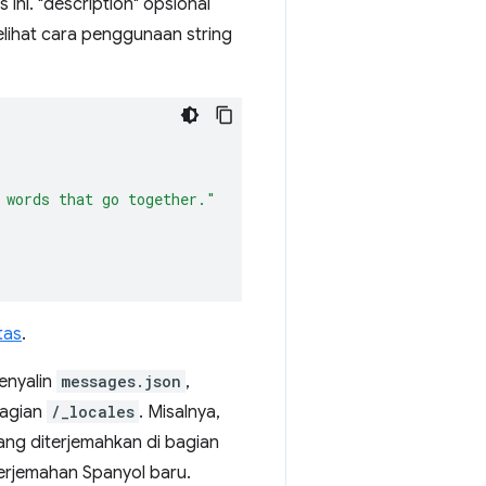
 ini. "description" opsional
lihat cara penggunaan string
 words that go together."
tas
.
enyalin
messages.json
,
bagian
/_locales
. Misalnya,
ng diterjemahkan di bagian
erjemahan Spanyol baru.