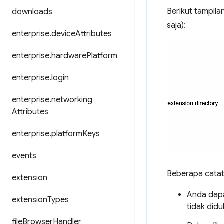
Berikut tampila
downloads
saja):
enterprise
.
device
Attributes
enterprise
.
hardware
Platform
enterprise
.
login
enterprise
.
networking
Attributes
enterprise
.
platform
Keys
events
Beberapa catata
extension
Anda dap
extension
Types
tidak did
file
Browser
Handler