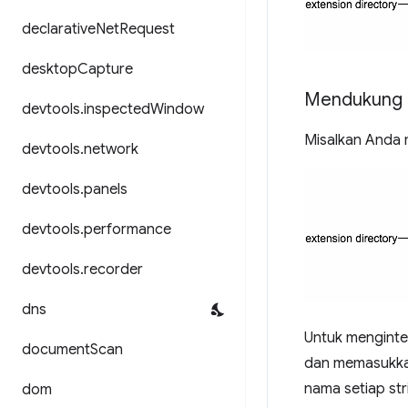
declarative
Net
Request
desktop
Capture
Mendukung 
devtools
.
inspected
Window
Misalkan Anda m
devtools
.
network
devtools
.
panels
devtools
.
performance
devtools
.
recorder
dns
Untuk menginter
document
Scan
dan memasukkan
nama setiap str
dom