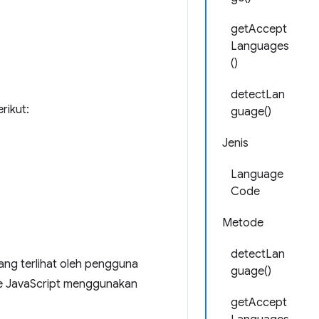
getAccept
Languages
()
detectLan
rikut:
guage()
Jenis
Language
Code
Metode
detectLan
yang terlihat oleh pengguna
guage()
ode JavaScript menggunakan
getAccept