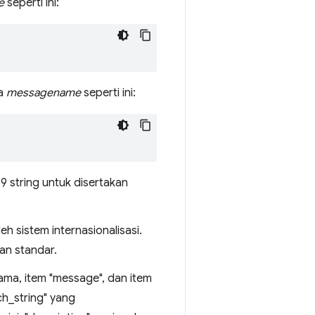
e
seperti ini:
ma
messagename
seperti ini:
 string untuk disertakan
leh sistem internasionalisasi.
an standar.
nama, item "message", dan item
ch_string" yang