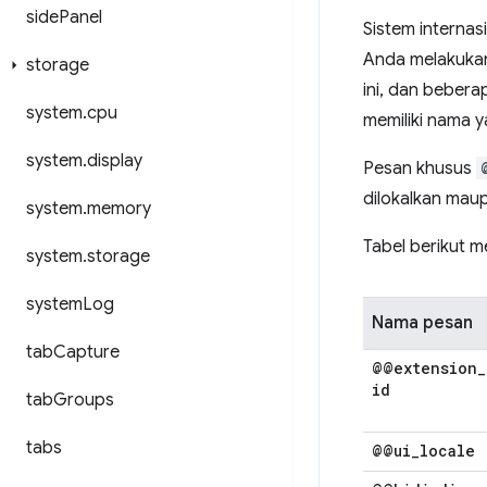
side
Panel
Sistem interna
Anda melakukan
storage
ini, dan beber
system
.
cpu
memiliki nama 
system
.
display
Pesan khusus
dilokalkan maup
system
.
memory
Tabel berikut m
system
.
storage
system
Log
Nama pesan
tab
Capture
@@extension
_
id
tab
Groups
tabs
@@ui
_
locale