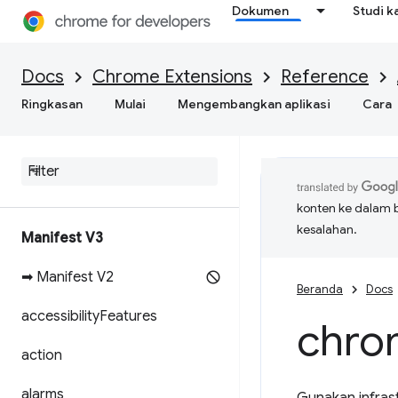
Dokumen
Studi k
Docs
Chrome Extensions
Reference
Ringkasan
Mulai
Mengembangkan aplikasi
Cara
konten ke dalam 
kesalahan.
Manifest V3
➡ Manifest V2
Beranda
Docs
accessibility
Features
chro
action
alarms