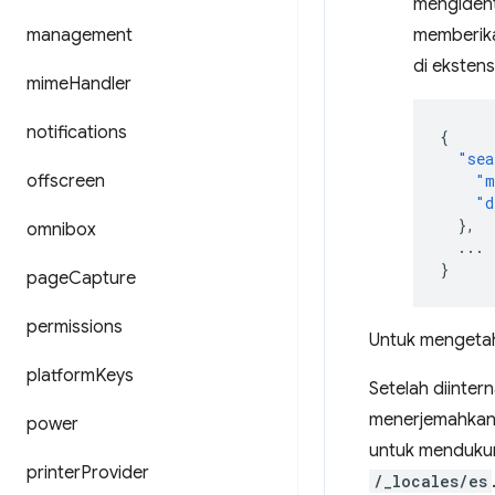
mengidenti
management
memberika
di eksten
mime
Handler
notifications
{
"sea
offscreen
"m
"d
},
omnibox
...
}
page
Capture
permissions
Untuk mengetah
platform
Keys
Setelah diinter
menerjemahkann
power
untuk mendukun
printer
Provider
/_locales/es