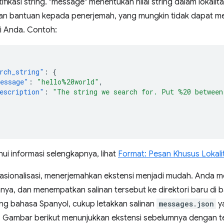
fikasi string. "message" menentukan nilai string dalam lokalitas
n bantuan kepada penerjemah, yang mungkin tidak dapat me
si Anda. Contoh:
rch_string"
:
{
essage"
:
"hello%20world"
,
escription"
:
"The string we search for. Put %20 between
ui informasi selengkapnya, lihat
Format: Pesan Khusus Lokali
nasionalisasi, menerjemahkan ekstensi menjadi mudah. Anda m
ya, dan menempatkan salinan tersebut ke direktori baru di 
g bahasa Spanyol, cukup letakkan salinan
messages.json
ya
. Gambar berikut menunjukkan ekstensi sebelumnya dengan t