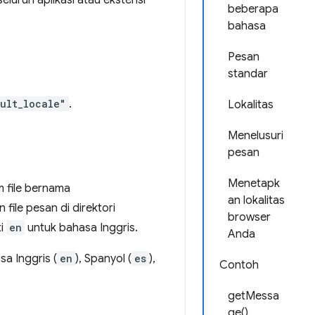
eluruh aplikasi atau ekstensi
beberapa
bahasa
Pesan
standar
ult_locale"
.
Lokalitas
Menelusuri
pesan
Menetapk
 file bernama
an lokalitas
file pesan di direktori
browser
ti
en
untuk bahasa Inggris.
Anda
sa Inggris (
en
), Spanyol (
es
),
Contoh
getMessa
ge()