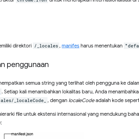
truktur
untuk menerapkan internasionalisasi di s
miliki direktori
/_locales
,
manifes
harus menentukan
"defa
an penggunaan
empatkan semua string yang terlihat oleh pengguna ke dalam
n
. Setiap kali menambahkan lokalitas baru, Anda menambahkan 
cales/_localeCode_
, dengan
localeCode
adalah kode seper
hierarki file untuk ekstensi internasional yang mendukung baha
):