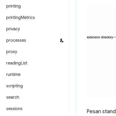
printing
printing
Metrics
privacy
processes
proxy
reading
List
runtime
scripting
search
sessions
Pesan stand