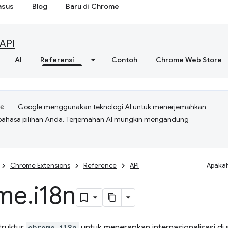
asus
Blog
Baru di Chrome
API
AI
Referensi
Contoh
Chrome Web Store
Google menggunakan teknologi AI untuk menerjemahkan
bahasa pilihan Anda. Terjemahan AI mungkin mengandung
Chrome Extensions
Reference
API
Apakah
me
.
i18n
chrome.i18n