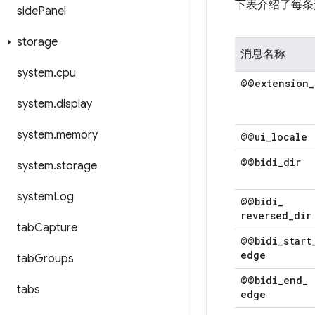
下表介绍了每条
side
Panel
storage
消息名称
system
.
cpu
@@extension
_
system
.
display
system
.
memory
@@ui
_
locale
@@bidi
_
dir
system
.
storage
system
Log
@@bidi
_
reversed
_
dir
tab
Capture
@@bidi
_
start
edge
tab
Groups
@@bidi
_
end
_
tabs
edge