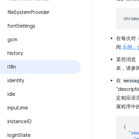
file
System
Provider
chrome
font
Settings
在每次对
gcm
阅
示例：ge
history
某些消息
i18n
表，请参
identity
在
messa
“descr
idle
定相应语
展程序中
input
.
ime
instance
ID
{
"sea
login
State
"m