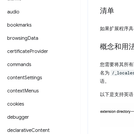
清单
audio
bookmarks
如果扩展程序
browsing
Data
概念和用
certificate
Provider
commands
您需要将其所有
名为
/_locale
content
Settings
语。
context
Menus
以下是支持英语 
cookies
debugger
declarative
Content