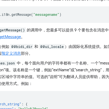
.
i18n
.
getMessage
(
"messagename"
)
getMessage()
的调用中，您最多可以提供 9 个要包含在消息
tMessage
。
（例如
@@bidi_dir
和
@@ui_locale
）由国际化系统提供。如
阅
预定义消息
部分。
ges.json
中，每个面向用户的字符串都有一个名称、一个“mess
iption”项。该名称是一个键，例如“extName”或“search_string
言区域中字符串的值。可选的“说明”可为翻译人员提供帮助，因
的使用方式。例如：
rch_string"
:
{
essage"
:
"hello%20world"
,