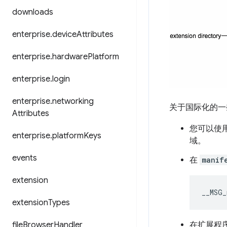
downloads
enterprise
.
device
Attributes
enterprise
.
hardware
Platform
enterprise
.
login
enterprise
.
networking
关于国际化的一
Attributes
您可以使
enterprise
.
platform
Keys
域。
events
在
manif
extension
__MSG_
extension
Types
file
Browser
Handler
在扩展程序