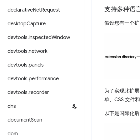
支持多种语
declarative
Net
Request
假设您有一个扩
desktop
Capture
devtools
.
inspected
Window
devtools
.
network
devtools
.
panels
devtools
.
performance
为了实现此扩展
devtools
.
recorder
单、CSS 文件
dns
以下是国际化后
document
Scan
dom