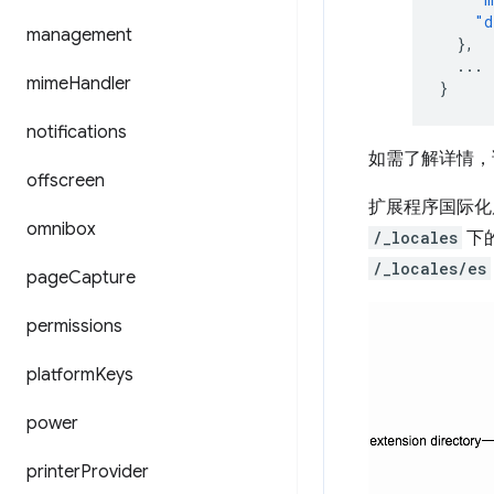
"d
management
},
...
mime
Handler
}
notifications
如需了解详情，
offscreen
扩展程序国际化
omnibox
/_locales
下
/_locales/es
page
Capture
permissions
platform
Keys
power
printer
Provider