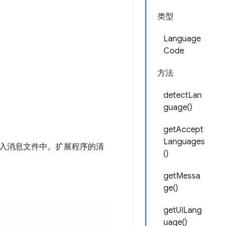
类型
Language
Code
方法
detectLan
guage()
getAccept
Languages
入消息文件中。扩展程序的清
()
getMessa
ge()
getUILang
uage()