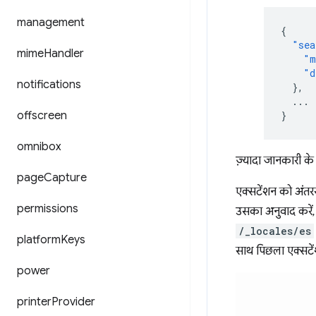
management
{
"sea
mime
Handler
"m
"d
notifications
},
...
offscreen
}
omnibox
ज़्यादा जानकारी क
page
Capture
एक्सटेंशन को अंतरर
permissions
उसका अनुवाद करें
/_locales/es
platform
Keys
साथ पिछला एक्सटें
power
printer
Provider