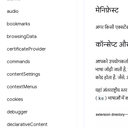
मेनिफ़ेस्ट
audio
bookmarks
अगर किसी एक्सटेंश
browsing
Data
कॉन्सेप्ट औ
certificate
Provider
commands
आपको उपयोगकर्ता क
भाषा जोड़ी जाती है
content
Settings
कोड होता है. जैसे, अ
context
Menus
यहां अंतरराष्ट्रीय 
(
ko
) भाषाओं में 
cookies
debugger
declarative
Content