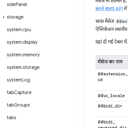
मैसेज भी शामिल हैं
side
Panel
करने वाला) API
में
storage
खास मैसेज
@@ex
ऐप्लिकेशन स्थानीय भ
system
.
cpu
यहां दी गई टेबल में
system
.
display
system
.
memory
मैसेज का नाम
system
.
storage
@@extension
_
id
system
Log
tab
Capture
@@ui
_
locale
tab
Groups
@@bidi
_
dir
tabs
@@bidi
_
reversed
_
dir