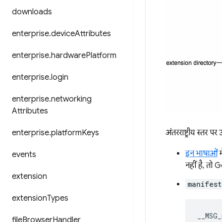
downloads
enterprise
.
device
Attributes
enterprise
.
hardware
Platform
enterprise
.
login
enterprise
.
networking
Attributes
enterprise
.
platform
Keys
अंतरराष्ट्रीय स्तर पर
इन भाषाओं
म
events
नहीं है, तो
extension
manifest
extension
Types
__MSG_
file
Browser
Handler