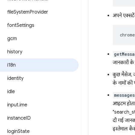
file
System
Provider
अपने एक्सटे
font
Settings
chrome
gcm
history
getMessa
जानकारी के
i18n
कुछ मैसेज, 
identity
के नामों की 
idle
messages
आइटम होता ह
input
.
ime
"search_stri
instance
ID
दी गई जानकार
इस्तेमाल कै
login
State