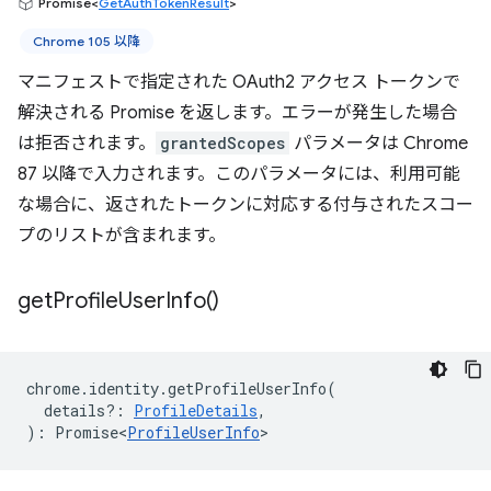
Promise<
GetAuthTokenResult
>
Chrome 105 以降
マニフェストで指定された OAuth2 アクセス トークンで
解決される Promise を返します。エラーが発生した場合
は拒否されます。
grantedScopes
パラメータは Chrome
87 以降で入力されます。このパラメータには、利用可能
な場合に、返されたトークンに対応する付与されたスコー
プのリストが含まれます。
get
Profile
User
Info(
)
chrome
.
identity
.
getProfileUserInfo
(
details?
:
ProfileDetails
,
)
:
Promise<
ProfileUserInfo
>