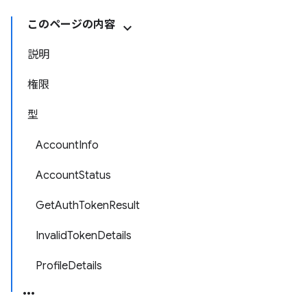
このページの内容
説明
権限
型
AccountInfo
AccountStatus
GetAuthTokenResult
InvalidTokenDetails
ProfileDetails