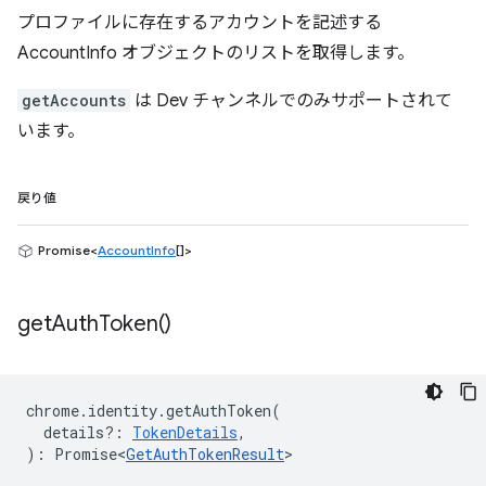
プロファイルに存在するアカウントを記述する
AccountInfo オブジェクトのリストを取得します。
getAccounts
は Dev チャンネルでのみサポートされて
います。
戻り値
Promise<
AccountInfo
[]>
get
Auth
Token(
)
chrome
.
identity
.
getAuthToken
(
details?
:
TokenDetails
,
)
:
Promise<
GetAuthTokenResult
>