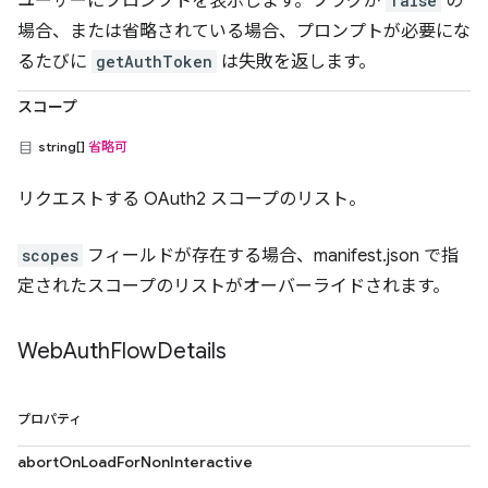
ユーザーにプロンプトを表示します。フラグが
false
の
場合、または省略されている場合、プロンプトが必要にな
るたびに
getAuthToken
は失敗を返します。
スコープ
string[]
省略可
リクエストする OAuth2 スコープのリスト。
scopes
フィールドが存在する場合、manifest.json で指
定されたスコープのリストがオーバーライドされます。
Web
Auth
Flow
Details
プロパティ
abortOnLoadForNonInteractive