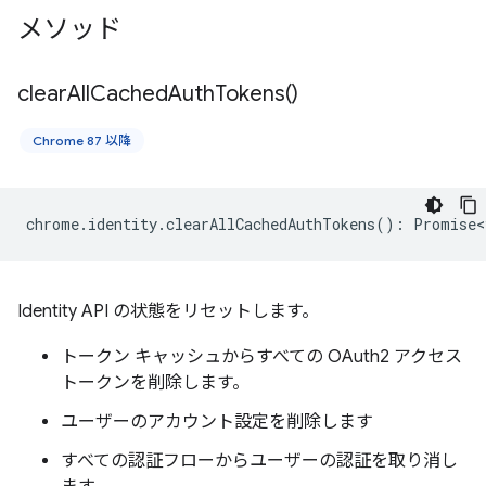
メソッド
clear
All
Cached
Auth
Tokens(
)
Chrome 87 以降
chrome
.
identity
.
clearAllCachedAuthTokens
()
:
Promise<
Identity API の状態をリセットします。
トークン キャッシュからすべての OAuth2 アクセス
トークンを削除します。
ユーザーのアカウント設定を削除します
すべての認証フローからユーザーの認証を取り消し