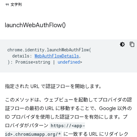
文字列
launch
Web
Auth
Flow(
)
chrome
.
identity
.
launchWebAuthFlow
(
details
:
WebAuthFlowDetails
,
)
:
Promise<string
|
undefined
>
指定された URL で認証フローを開始します。
このメソッドは、ウェブビューを起動してプロバイダの認
証フローの最初の URL に移動することで、Google 以外の
ID プロバイダを使用した認証フローを有効にします。プ
ロバイダがパターン
https://<app-
id>.chromiumapp.org/*
に一致する URL にリダイレク