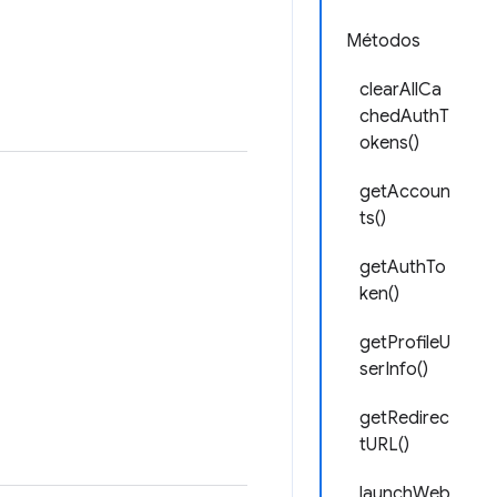
Métodos
clearAllCa
chedAuthT
okens()
getAccoun
ts()
getAuthTo
ken()
getProfileU
serInfo()
getRedirec
tURL()
launchWeb