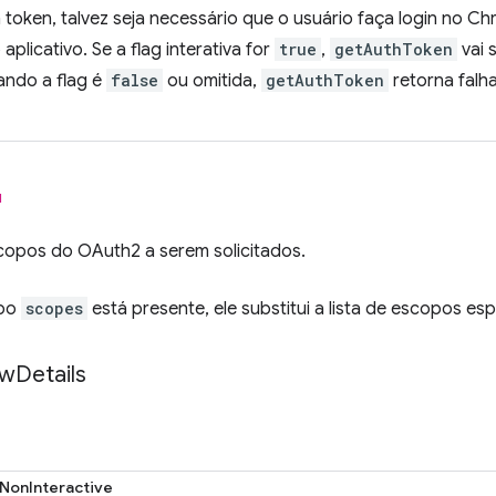
 token, talvez seja necessário que o usuário faça login no 
 aplicativo. Se a flag interativa for
true
,
getAuthToken
vai 
ando a flag é
false
ou omitida,
getAuthToken
retorna fal
l
scopos do OAuth2 a serem solicitados.
po
scopes
está presente, ele substitui a lista de escopos es
ow
Details
NonInteractive