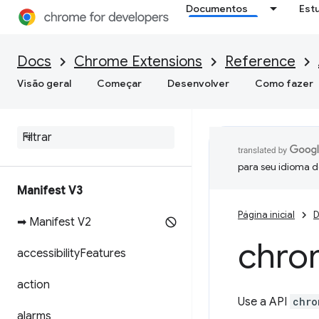
Documentos
Est
Docs
Chrome Extensions
Reference
Visão geral
Começar
Desenvolver
Como fazer
para seu idioma d
Manifest V3
Página inicial
D
➡ Manifest V2
chro
accessibility
Features
action
Use a API
chro
alarms