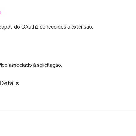
l
scopos do OAuth2 concedidos à extensão.
ico associado à solicitação.
Details