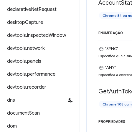
Account
Sta
declarative
Net
Request
Chrome 84 ou ma
desktop
Capture
ENUMERAÇÃO
devtools
.
inspected
Window
devtools
.
network
"SYNC"
Especifica que a sin
devtools
.
panels
"ANY"
devtools
.
performance
Especifica a existên
devtools
.
recorder
Get
Auth
Tok
dns
Chrome 105 ou m
document
Scan
PROPRIEDADES
dom