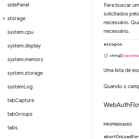
side
Panel
Para buscar um
solicitados pelo
storage
necessário. Qu
necessário.
system
.
cpu
escopos
system
.
display
string[]
opciona
system
.
memory
Uma lista de e
system
.
storage
Quando o cam
system
Log
tab
Capture
Web
Auth
Fl
tab
Groups
PROPRIEDADES
tabs
abortOnLoadFor