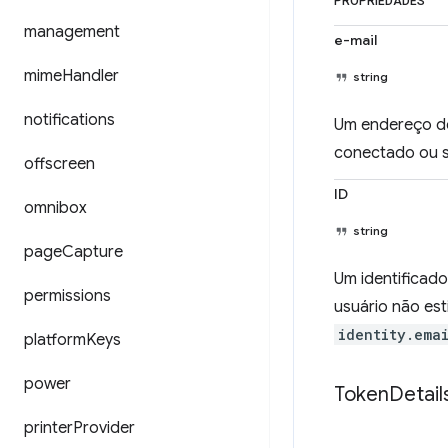
PROPRIEDADES
management
e-mail
mime
Handler
string
notifications
Um endereço de 
conectado ou s
offscreen
ID
omnibox
string
page
Capture
Um identificado
permissions
usuário não es
identity.ema
platform
Keys
power
Token
Detail
printer
Provider