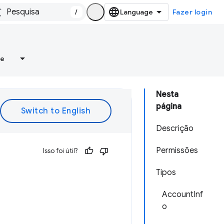
/
Fazer login
re
Nesta
página
Descrição
Permissões
Isso foi útil?
Tipos
AccountInf
o