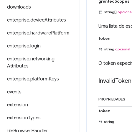
grantedScopes
downloads
string[]
opciona
enterprise
.
device
Attributes
Uma lista de e
enterprise
.
hardware
Platform
token
enterprise
.
login
string
opcional
enterprise
.
networking
O token específ
Attributes
enterprise
.
platform
Keys
Invalid
Token
events
PROPRIEDADES
extension
token
extension
Types
string
file
Browser
Handler