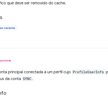
fico que deve ser removido do cache.
ls
is recente
opcional
nta principal conectada a um perfil cujo
ProfileUserInfo
p
tus da conta
SYNC
.
nfo