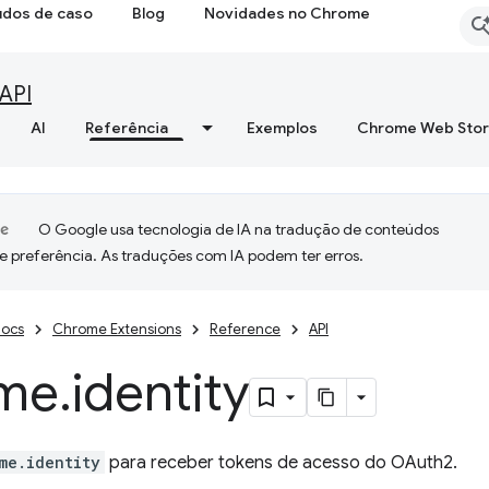
udos de caso
Blog
Novidades no Chrome
API
AI
Referência
Exemplos
Chrome Web Sto
O Google usa tecnologia de IA na tradução de conteúdos
e preferência. As traduções com IA podem ter erros.
ocs
Chrome Extensions
Reference
API
me
.
identity
me.identity
para receber tokens de acesso do OAuth2.