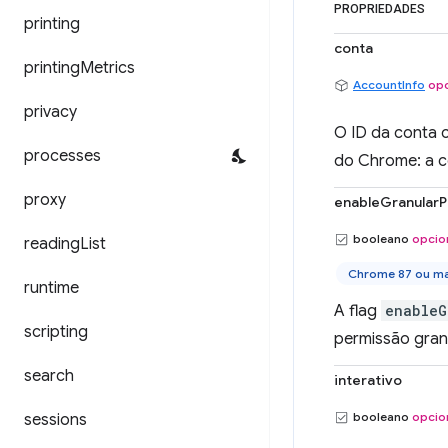
PROPRIEDADES
printing
conta
printing
Metrics
AccountInfo
opc
privacy
O ID da conta c
processes
do Chrome: a c
proxy
enableGranularP
booleano
opcio
reading
List
Chrome 87 ou ma
runtime
A flag
enableG
scripting
permissão gran
search
interativo
booleano
opcio
sessions