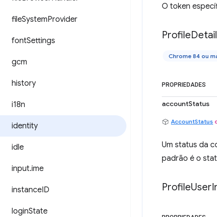
O token especí
file
System
Provider
Profile
Detai
font
Settings
Chrome 84 ou ma
gcm
history
PROPRIEDADES
accountStatus
i18n
AccountStatus
identity
Um status da co
idle
padrão é o sta
input
.
ime
Profile
User
I
instance
ID
login
State