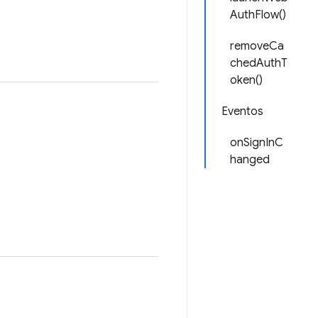
AuthFlow()
removeCa
chedAuthT
oken()
Eventos
onSignInC
hanged