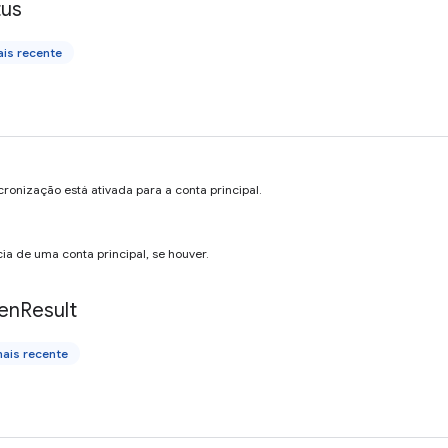
tus
is recente
cronização está ativada para a conta principal.
cia de uma conta principal, se houver.
en
Result
ais recente