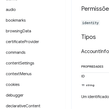
Permissõe
audio
bookmarks
identity
browsing
Data
Tipos
certificate
Provider
Account
Info
commands
content
Settings
PROPRIEDADES
context
Menus
ID
cookies
string
debugger
Um identificado
declarative
Content