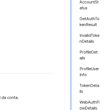
AccountSt
atus
GetAuthTo
kenResult
InvalidToke
nDetails
ProfileDet
ails
ProfileUser
Info
TokenDeta
ils
l da conta.
WebAuthFl
owDetails