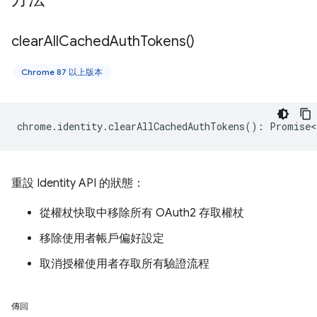
clear
All
Cached
Auth
Tokens(
)
Chrome 87 以上版本
chrome
.
identity
.
clearAllCachedAuthTokens
()
:
Promise<
重設 Identity API 的狀態：
從權杖快取中移除所有 OAuth2 存取權杖
移除使用者帳戶偏好設定
取消授權使用者存取所有驗證流程
傳回