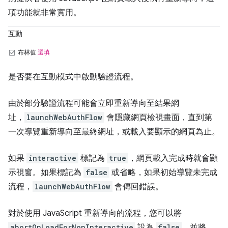
項功能就非常實用。
互動
布林值
選填
是否要在互動模式中啟動驗證流程。
由於部分驗證流程可能會立即重新導向至結果網
址，
launchWebAuthFlow
會隱藏網頁檢視畫面，直到第
一次導覽重新導向至最終網址，或載入要顯示的網頁為止。
如果
interactive
標記為
true
，網頁載入完成時就會顯
示視窗。如果標記為
false
或省略，如果初始導覽未完成
流程，
launchWebAuthFlow
會傳回錯誤。
對於使用 JavaScript 重新導向的流程，您可以將
abortOnLoadForNonInteractive
設為
false
，並將