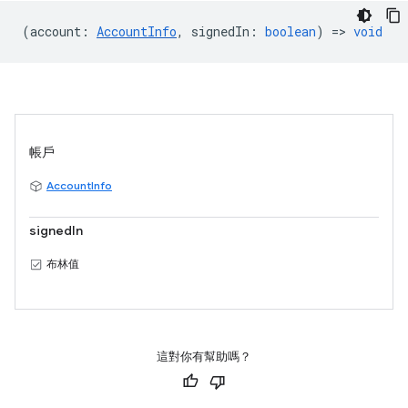
(
account
:
AccountInfo
,
signedIn
:
boolean
) =>
void
帳戶
AccountInfo
signedIn
布林值
這對你有幫助嗎？