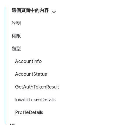
這個頁面中的內容
說明
權限
類型
AccountInfo
AccountStatus
GetAuthTokenResult
InvalidTokenDetails
ProfileDetails