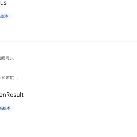
tus
更高版本
启用同步。
（如果有）。
en
Result
及更高版本