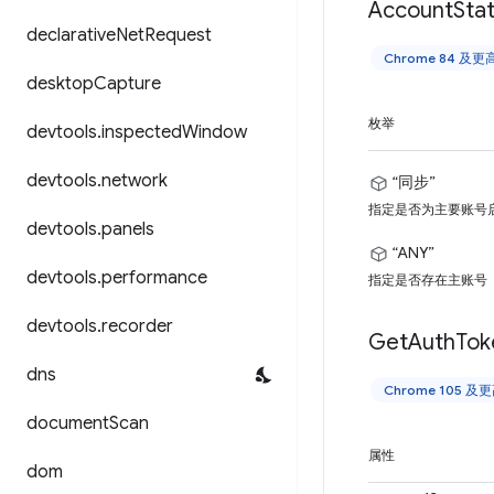
Account
Sta
declarative
Net
Request
Chrome 84 及
desktop
Capture
枚举
devtools
.
inspected
Window
devtools
.
network
“同步”
指定是否为主要账号
devtools
.
panels
“ANY”
devtools
.
performance
指定是否存在主账号
devtools
.
recorder
Get
Auth
Tok
dns
Chrome 105 
document
Scan
属性
dom