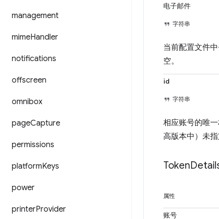
电子邮件
management
字符串
mime
Handler
当前配置文件中
notifications
空。
offscreen
id
字符串
omnibox
相应账号的唯一
page
Capture
高版本中）未
permissions
Token
Detail
platform
Keys
power
属性
printer
Provider
账号