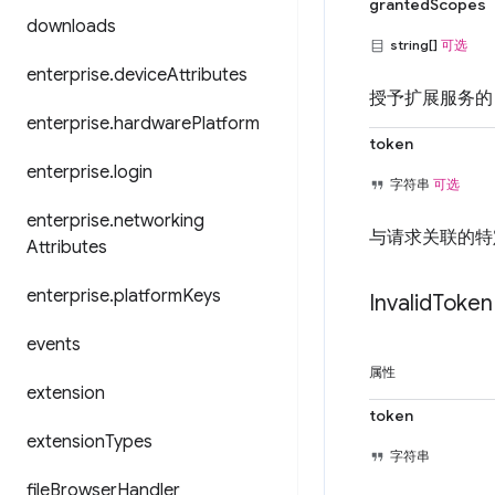
grantedScopes
downloads
string[]
可选
enterprise
.
device
Attributes
授予扩展服务的 
enterprise
.
hardware
Platform
token
enterprise
.
login
字符串
可选
enterprise
.
networking
与请求关联的特
Attributes
enterprise
.
platform
Keys
Invalid
Token
events
属性
extension
token
extension
Types
字符串
file
Browser
Handler