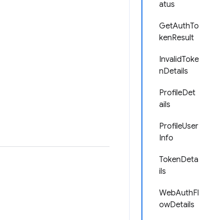
atus
GetAuthTo
kenResult
InvalidToke
nDetails
ProfileDet
ails
ProfileUser
Info
TokenDeta
ils
WebAuthFl
owDetails