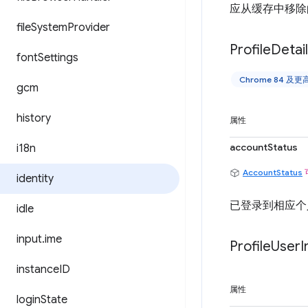
应从缓存中移除
file
System
Provider
Profile
Detai
font
Settings
Chrome 84 及
gcm
history
属性
accountStatus
i18n
AccountStatus
identity
已登录到相应个
idle
input
.
ime
Profile
User
I
instance
ID
属性
login
State