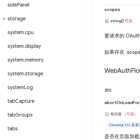
side
Panel
scopes
storage
string[]
可选
system
.
cpu
要请求的 OAut
system
.
display
如果存在
scop
system
.
memory
Web
Auth
Fl
system
.
storage
system
Log
属性
tab
Capture
abortOnLoadFor
布尔值
（可选）
tab
Groups
Chrome 113 及
tabs
是否在页面加载