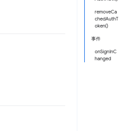
removeCa
chedAuthT
oken()
事件
onSignInC
hanged