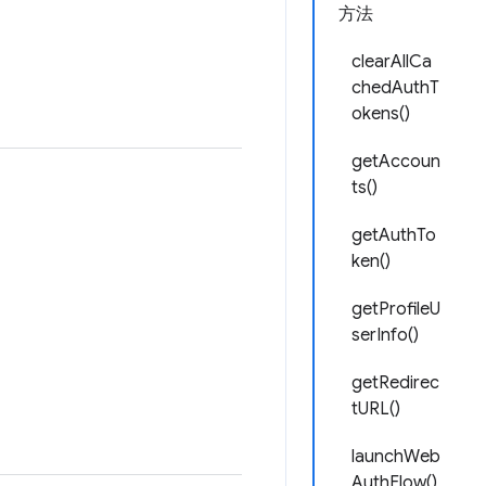
方法
clearAllCa
chedAuthT
okens()
getAccoun
ts()
getAuthTo
ken()
getProfileU
serInfo()
getRedirec
tURL()
launchWeb
AuthFlow()