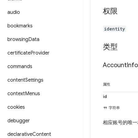
权限
audio
bookmarks
identity
browsing
Data
类型
certificate
Provider
Account
Info
commands
content
Settings
属性
context
Menus
id
cookies
字符串
debugger
相应账号的唯一
declarative
Content