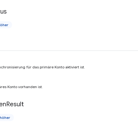
tus
höher
nchronisierung für das primäre Konto aktiviert ist.
äres Konto vorhanden ist.
en
Result
höher