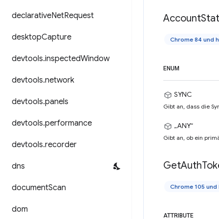
declarative
Net
Request
Account
Sta
desktop
Capture
Chrome 84 und 
devtools
.
inspected
Window
ENUM
devtools
.
network
SYNC
devtools
.
panels
Gibt an, dass die Sy
devtools
.
performance
„ANY“
Gibt an, ob ein prim
devtools
.
recorder
Get
Auth
Tok
dns
document
Scan
Chrome 105 und 
dom
ATTRIBUTE