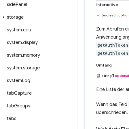
side
Panel
interactive
Boolesch
option
storage
Zum Abrufen ei
system
.
cpu
Anwendung ange
system
.
display
getAuthToken
getAuthToken
system
.
memory
Umfang
system
.
storage
string[]
optional
system
Log
Eine Liste der
tab
Capture
Wenn das Feld
tab
Groups
überschrieben.
tabs