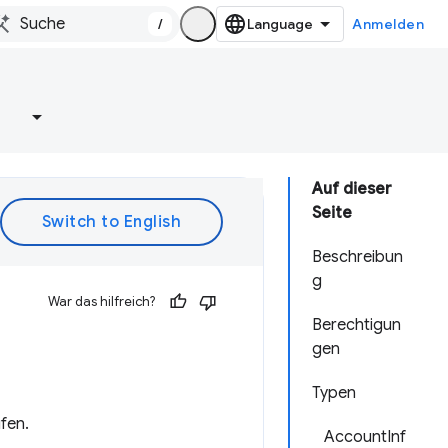
/
Anmelden
e
Auf dieser
Seite
Beschreibun
g
War das hilfreich?
Berechtigun
gen
Typen
fen.
AccountInf