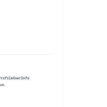
ProfileUserInfo
us.