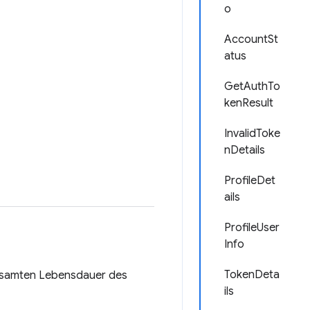
o
AccountSt
atus
GetAuthTo
kenResult
InvalidToke
nDetails
ProfileDet
ails
ProfileUser
Info
TokenDeta
gesamten Lebensdauer des
ils