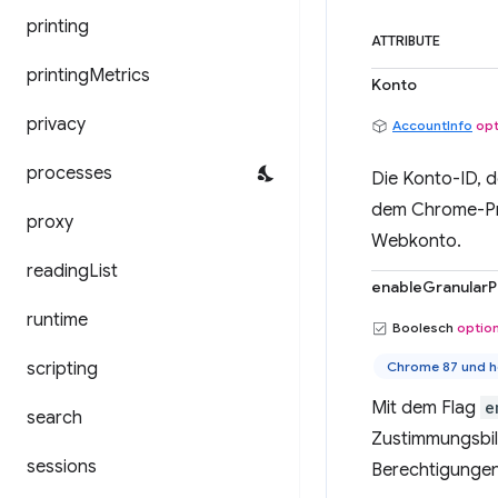
printing
ATTRIBUTE
printing
Metrics
Konto
privacy
AccountInfo
opt
processes
Die Konto-ID, 
dem Chrome-Pro
proxy
Webkonto.
reading
List
enableGranularP
runtime
Boolesch
option
scripting
Chrome 87 und h
Mit dem Flag
e
search
Zustimmungsbil
sessions
Berechtigungen