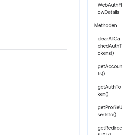
WebAuthFl
owDetails
Methoden
clearAllCa
chedAuthT
okens()
getAccoun
ts()
getAuthTo
ken()
getProfileU
serInfo()
getRedirec