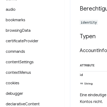
Berechtig
audio
bookmarks
identity
browsing
Data
Typen
certificate
Provider
Account
Info
commands
content
Settings
ATTRIBUTE
context
Menus
id
cookies
String
debugger
Eine eindeutig
Kontos nicht.
declarative
Content