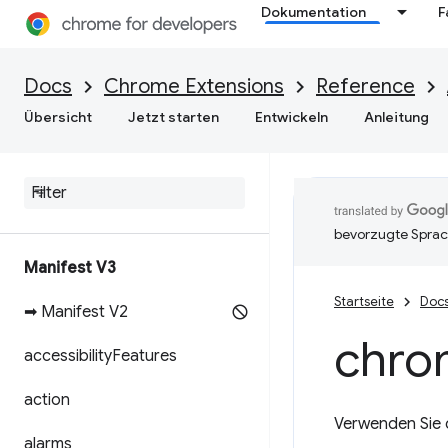
Dokumentation
F
Docs
Chrome Extensions
Reference
Übersicht
Jetzt starten
Entwickeln
Anleitung
bevorzugte Sprac
Manifest V3
Startseite
Doc
➡ Manifest V2
chro
accessibility
Features
action
Verwenden Sie 
alarms