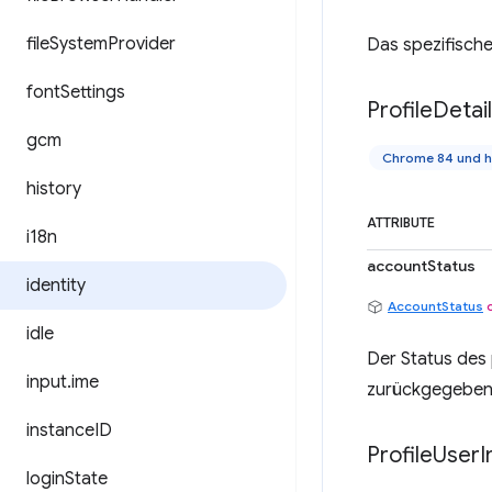
file
System
Provider
Das spezifische
font
Settings
Profile
Detai
gcm
Chrome 84 und 
history
ATTRIBUTE
i18n
accountStatus
identity
AccountStatus
idle
Der Status des 
input
.
ime
zurückgegeben w
instance
ID
Profile
User
I
login
State