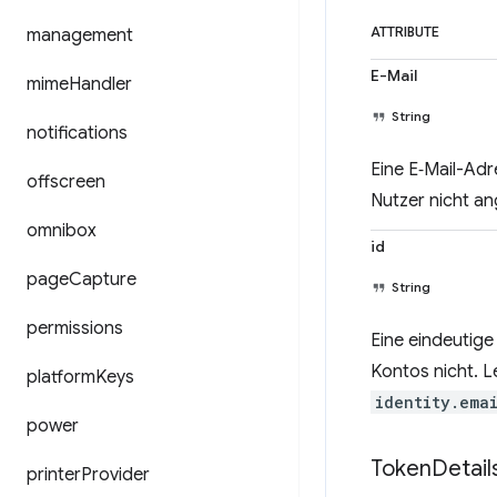
management
ATTRIBUTE
E-Mail
mime
Handler
String
notifications
Eine E‑Mail-Adr
offscreen
Nutzer nicht a
omnibox
id
page
Capture
String
permissions
Eine eindeutig
Kontos nicht. L
platform
Keys
identity.ema
power
Token
Detail
printer
Provider