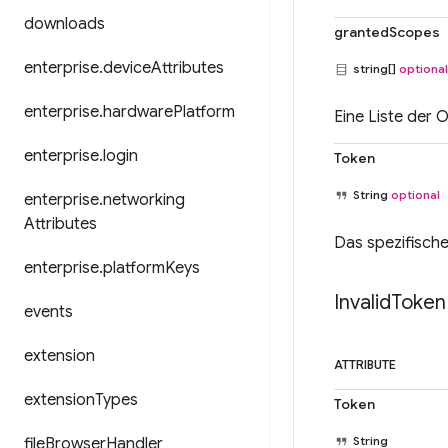
downloads
grantedScopes
enterprise
.
device
Attributes
string[]
optional
enterprise
.
hardware
Platform
Eine Liste der 
enterprise
.
login
Token
String
optional
enterprise
.
networking
Attributes
Das spezifische
enterprise
.
platform
Keys
Invalid
Token
events
extension
ATTRIBUTE
extension
Types
Token
String
file
Browser
Handler