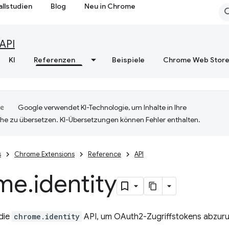
allstudien
Blog
Neu in Chrome
API
KI
Referenzen
Beispiele
Chrome Web Stor
Google verwendet KI-Technologie, um Inhalte in Ihre
he zu übersetzen. KI-Übersetzungen können Fehler enthalten.
s
Chrome Extensions
Reference
API
me
.
identity
die
chrome.identity
API, um OAuth2-Zugriffstokens abzuru