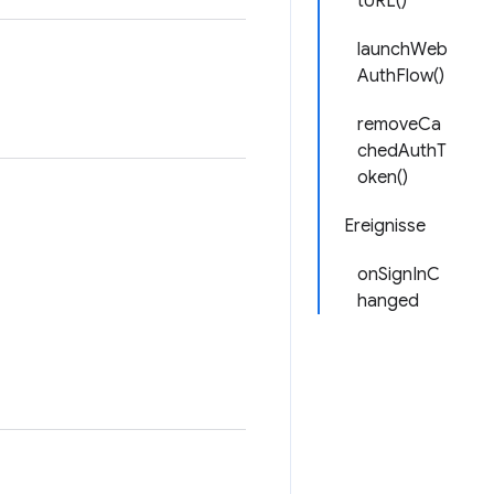
tURL()
launchWeb
AuthFlow()
removeCa
chedAuthT
oken()
Ereignisse
onSignInC
hanged