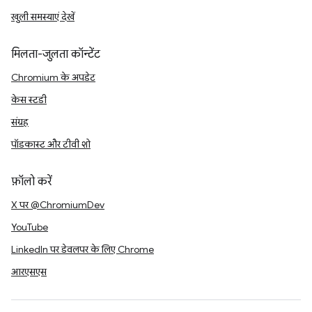
खुली समस्याएं देखें
मिलता-जुलता कॉन्टेंट
Chromium के अपडेट
केस स्टडी
संग्रह
पॉडकास्ट और टीवी शो
फ़ॉलो करें
X पर @ChromiumDev
YouTube
LinkedIn पर डेवलपर के लिए Chrome
आरएसएस