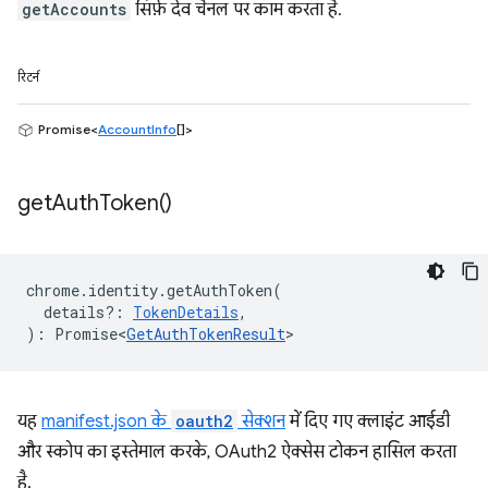
getAccounts
सिर्फ़ देव चैनल पर काम करता है.
रिटर्न
Promise<
AccountInfo
[]>
get
Auth
Token(
)
chrome
.
identity
.
getAuthToken
(
details?
:
TokenDetails
,
)
:
Promise<
GetAuthTokenResult
>
यह
manifest.json के
oauth2
सेक्शन
में दिए गए क्लाइंट आईडी
और स्कोप का इस्तेमाल करके, OAuth2 ऐक्सेस टोकन हासिल करता
है.