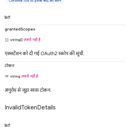
Chrome 105 या इसके बाद का वर्शन
प्रॉपर्टी
grantedScopes
string[]
ज़रूरी नहीं है
एक्सटेंशन को दी गई OAuth2 स्कोप की सूची.
टोकन
string
ज़रूरी नहीं है
अनुरोध से जुड़ा खास टोकन.
Invalid
Token
Details
प्रॉपर्टी