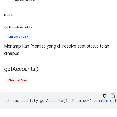
HASIL
Promise<void>
Chrome 106+
Menampilkan Promise yang di-resolve saat status telah
dihapus.
get
Accounts(
)
Channel Dev
chrome
.
identity
.
getAccounts
()
:
Promise<
AccountInfo
[]