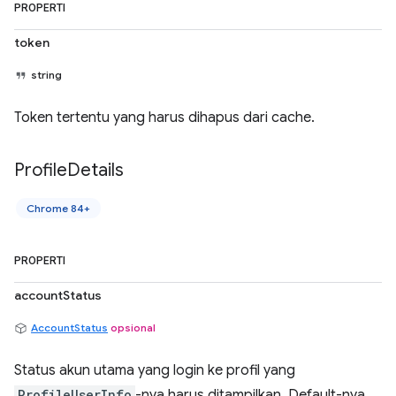
PROPERTI
token
string
Token tertentu yang harus dihapus dari cache.
Profile
Details
Chrome 84+
PROPERTI
accountStatus
AccountStatus
opsional
Status akun utama yang login ke profil yang
ProfileUserInfo
-nya harus ditampilkan. Default-nya