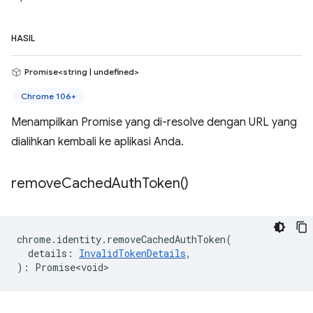
HASIL
Promise<string | undefined>
Chrome 106+
Menampilkan Promise yang di-resolve dengan URL yang
dialihkan kembali ke aplikasi Anda.
remove
Cached
Auth
Token(
)
chrome
.
identity
.
removeCachedAuthToken
(
details
:
InvalidTokenDetails
,
)
:
Promise<void>