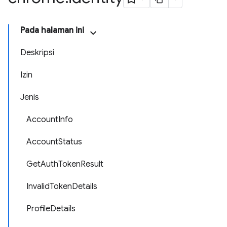
Pada halaman ini
Deskripsi
Izin
Jenis
AccountInfo
AccountStatus
GetAuthTokenResult
InvalidTokenDetails
ProfileDetails