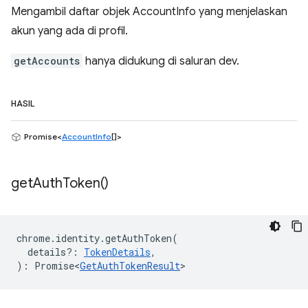
Mengambil daftar objek AccountInfo yang menjelaskan
akun yang ada di profil.
getAccounts
hanya didukung di saluran dev.
HASIL
Promise<
AccountInfo
[]>
get
Auth
Token(
)
chrome
.
identity
.
getAuthToken
(
details?
:
TokenDetails
,
)
:
Promise<
GetAuthTokenResult
>