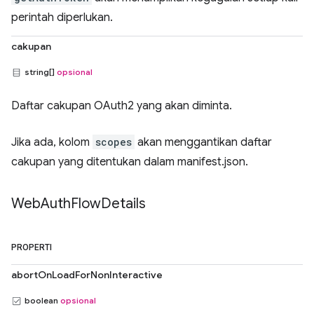
perintah diperlukan.
cakupan
string[]
opsional
Daftar cakupan OAuth2 yang akan diminta.
Jika ada, kolom
scopes
akan menggantikan daftar
cakupan yang ditentukan dalam manifest.json.
Web
Auth
Flow
Details
PROPERTI
abortOnLoadForNonInteractive
boolean
opsional