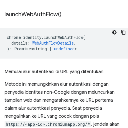
launch
Web
Auth
Flow(
)
chrome
.
identity
.
launchWebAuthFlow
(
details
:
WebAuthFlowDetails
,
)
:
Promise<string
|
undefined
>
Memulai alur autentikasi di URL yang ditentukan.
Metode ini memungkinkan alur autentikasi dengan
penyedia identitas non-Google dengan meluncurkan
tampilan web dan mengarahkannya ke URL pertama
dalam alur autentikasi penyedia. Saat penyedia
mengalihkan ke URL yang cocok dengan pola
https://<app-id>.chromiumapp.org/*
, jendela akan