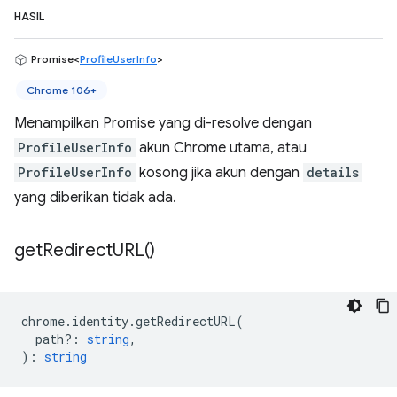
HASIL
Promise<
ProfileUserInfo
>
Chrome 106+
Menampilkan Promise yang di-resolve dengan
ProfileUserInfo
akun Chrome utama, atau
ProfileUserInfo
kosong jika akun dengan
details
yang diberikan tidak ada.
get
Redirect
URL(
)
chrome
.
identity
.
getRedirectURL
(
path?
:
string
,
)
:
string