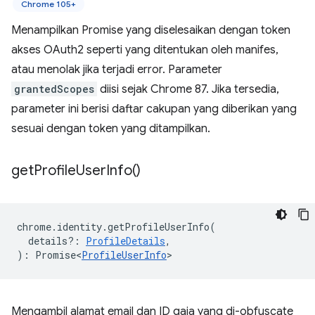
Chrome 105+
Menampilkan Promise yang diselesaikan dengan token
akses OAuth2 seperti yang ditentukan oleh manifes,
atau menolak jika terjadi error. Parameter
grantedScopes
diisi sejak Chrome 87. Jika tersedia,
parameter ini berisi daftar cakupan yang diberikan yang
sesuai dengan token yang ditampilkan.
get
Profile
User
Info(
)
chrome
.
identity
.
getProfileUserInfo
(
details?
:
ProfileDetails
,
)
:
Promise<
ProfileUserInfo
>
Mengambil alamat email dan ID gaia yang di-obfuscate