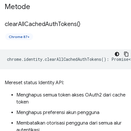
Metode
clear
All
Cached
Auth
Tokens(
)
Chrome 87+
chrome
.
identity
.
clearAllCachedAuthTokens
()
:
Promise<
Mereset status Identity API:
Menghapus semua token akses OAuth2 dari cache
token
Menghapus preferensi akun pengguna
Membatalkan otorisasi pengguna dari semua alur
autentikasi