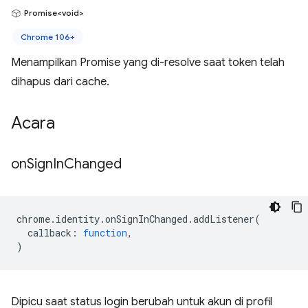
Promise<void>
Chrome 106+
Menampilkan Promise yang di-resolve saat token telah
dihapus dari cache.
Acara
on
Sign
In
Changed
chrome
.
identity
.
onSignInChanged
.
addListener
(
callback
:
function
,
)
Dipicu saat status login berubah untuk akun di profil