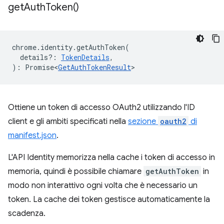
get
Auth
Token(
)
chrome
.
identity
.
getAuthToken
(
details?
:
TokenDetails
,
)
:
Promise<
GetAuthTokenResult
>
Ottiene un token di accesso OAuth2 utilizzando l'ID
client e gli ambiti specificati nella
sezione
oauth2
di
manifest.json
.
L'API Identity memorizza nella cache i token di accesso in
memoria, quindi è possibile chiamare
getAuthToken
in
modo non interattivo ogni volta che è necessario un
token. La cache dei token gestisce automaticamente la
scadenza.