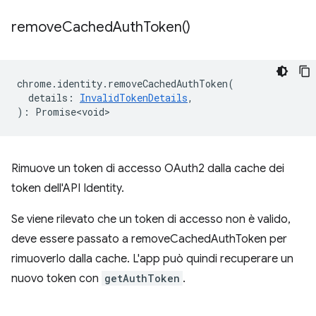
remove
Cached
Auth
Token(
)
chrome
.
identity
.
removeCachedAuthToken
(
details
:
InvalidTokenDetails
,
)
:
Promise<void>
Rimuove un token di accesso OAuth2 dalla cache dei
token dell'API Identity.
Se viene rilevato che un token di accesso non è valido,
deve essere passato a removeCachedAuthToken per
rimuoverlo dalla cache. L'app può quindi recuperare un
nuovo token con
getAuthToken
.