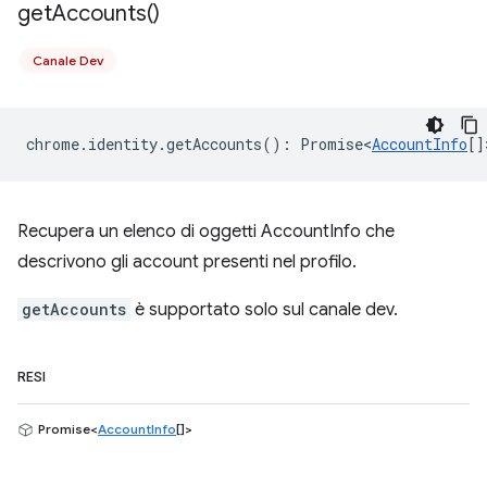
get
Accounts(
)
Canale Dev
chrome
.
identity
.
getAccounts
()
:
Promise<
AccountInfo
[]
Recupera un elenco di oggetti AccountInfo che
descrivono gli account presenti nel profilo.
getAccounts
è supportato solo sul canale dev.
RESI
Promise<
AccountInfo
[]>