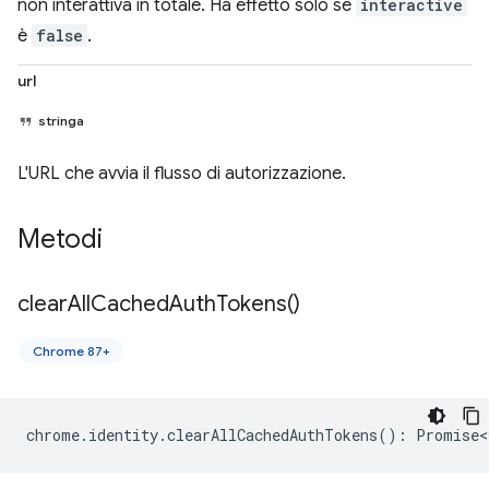
non interattiva in totale. Ha effetto solo se
interactive
è
false
.
url
stringa
L'URL che avvia il flusso di autorizzazione.
Metodi
clear
All
Cached
Auth
Tokens(
)
Chrome 87+
chrome
.
identity
.
clearAllCachedAuthTokens
()
:
Promise<