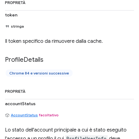
PROPRIETÀ
token
stringa
Il token specifico da rimuovere dalla cache.
Profile
Details
Chrome 84 e versioni successive
PROPRIETÀ
accountStatus
AccountStatus
facoltativo
Lo stato dell'account principale a cui è stato eseguito
l'accesso a un profilo il cui
ProfileUserInfo
deve