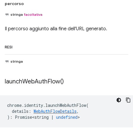
percorso
stringa
facoltativa
Il percorso aggiunto alla fine dell'URL generato.
RESI
stringa
launch
Web
Auth
Flow(
)
chrome
.
identity
.
launchWebAuthFlow
(
details
:
WebAuthFlowDetails
,
)
:
Promise<string
|
undefined
>