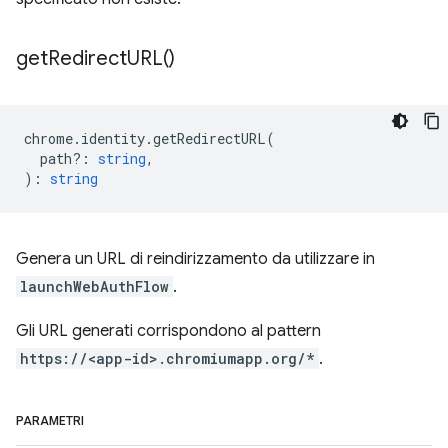
get
Redirect
URL(
)
chrome
.
identity
.
getRedirectURL
(
path?
:
string
,
)
:
string
Genera un URL di reindirizzamento da utilizzare in
launchWebAuthFlow
.
Gli URL generati corrispondono al pattern
https://<app-id>.chromiumapp.org/*
.
PARAMETRI