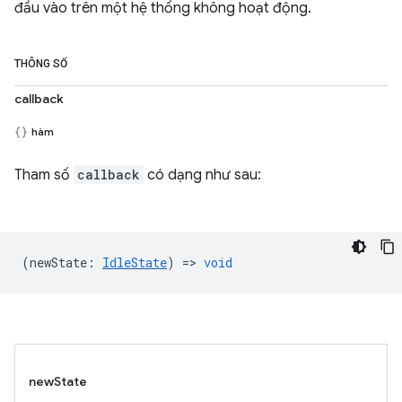
đầu vào trên một hệ thống không hoạt động.
THÔNG SỐ
callback
hàm
Tham số
callback
có dạng như sau:
(
newState
:
IdleState
) =>
void
newState