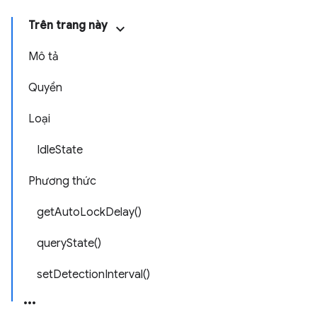
Trên trang này
Mô tả
Quyền
Loại
IdleState
Phương thức
getAutoLockDelay()
queryState()
setDetectionInterval()