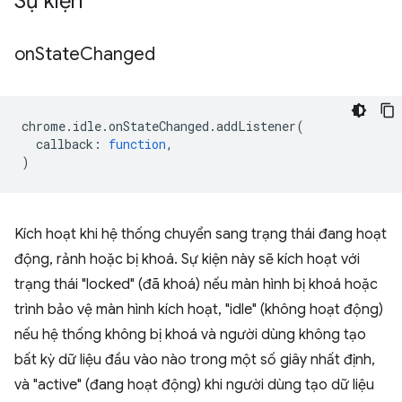
Sự kiện
on
State
Changed
chrome
.
idle
.
onStateChanged
.
addListener
(
callback
:
function
,
)
Kích hoạt khi hệ thống chuyển sang trạng thái đang hoạt
động, rảnh hoặc bị khoá. Sự kiện này sẽ kích hoạt với
trạng thái "locked" (đã khoá) nếu màn hình bị khoá hoặc
trình bảo vệ màn hình kích hoạt, "idle" (không hoạt động)
nếu hệ thống không bị khoá và người dùng không tạo
bất kỳ dữ liệu đầu vào nào trong một số giây nhất định,
và "active" (đang hoạt động) khi người dùng tạo dữ liệu