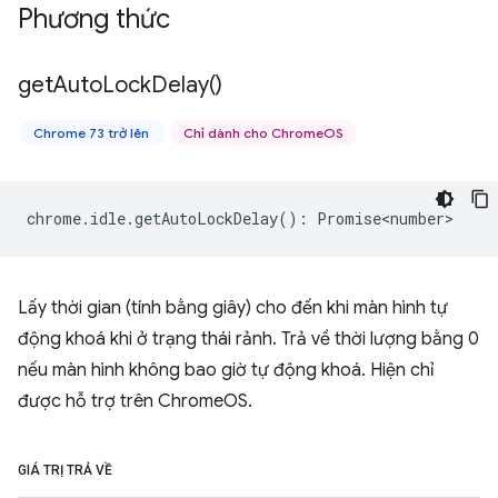
Phương thức
get
Auto
Lock
Delay(
)
Chrome 73 trở lên
Chỉ dành cho ChromeOS
chrome
.
idle
.
getAutoLockDelay
()
:
Promise<number>
Lấy thời gian (tính bằng giây) cho đến khi màn hình tự
động khoá khi ở trạng thái rảnh. Trả về thời lượng bằng 0
nếu màn hình không bao giờ tự động khoá. Hiện chỉ
được hỗ trợ trên ChromeOS.
GIÁ TRỊ TRẢ VỀ