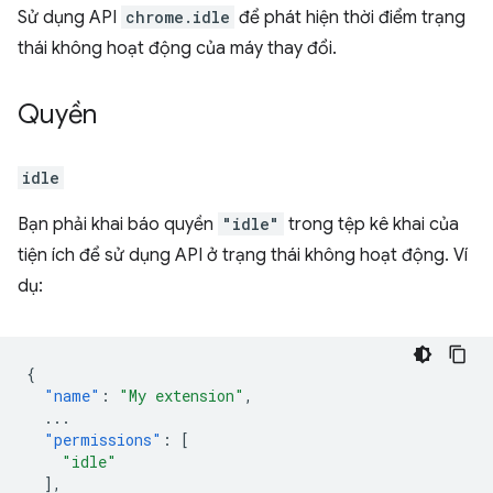
Sử dụng API
chrome.idle
để phát hiện thời điểm trạng
thái không hoạt động của máy thay đổi.
Quyền
idle
Bạn phải khai báo quyền
"idle"
trong tệp kê khai của
tiện ích để sử dụng API ở trạng thái không hoạt động. Ví
dụ:
{
"name"
:
"My extension"
,
...
"permissions"
:
[
"idle"
],