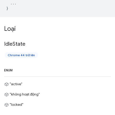
...
}
Loại
Idle
State
Chrome 44 trở lên
ENUM
"active"
"không hoạt động"
"locked"