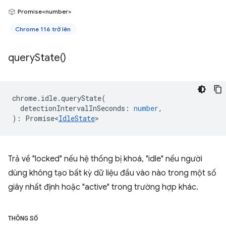
Promise<number>
Chrome 116 trở lên
query
State(
)
chrome
.
idle
.
queryState
(
detectionIntervalInSeconds
:
number
,
)
:
Promise<
IdleState
>
Trả về "locked" nếu hệ thống bị khoá, "idle" nếu người
dùng không tạo bất kỳ dữ liệu đầu vào nào trong một số
giây nhất định hoặc "active" trong trường hợp khác.
THÔNG SỐ