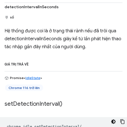
detectionIntervalInSeconds
số
Hệ thống được coi là ở trạng thái rảnh nếu đã trôi qua
detectionIntervalInSeconds giây kể từ lần phát hiện thao
tác nhập gần đây nhất của người dùng.
GIÁ TRỊ TRẢ VỀ
Promise<
IdleState
>
Chrome 116 trở lên
set
Detection
Interval(
)
chrome
.
idle
.
setDetectionInterval
(