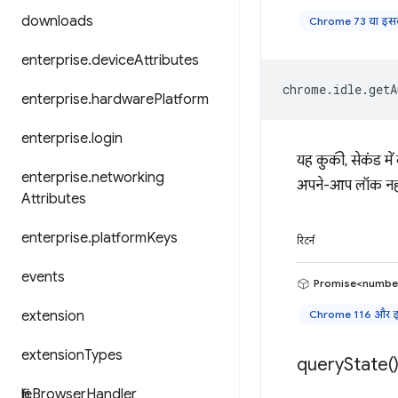
downloads
Chrome 73 या इसक
enterprise
.
device
Attributes
chrome
.
idle
.
getA
enterprise
.
hardware
Platform
enterprise
.
login
यह कुकी, सेकंड मे
enterprise
.
networking
अपने-आप लॉक नहीं 
Attributes
enterprise
.
platform
Keys
रिटर्न
events
Promise<numbe
extension
Chrome 116 और इस
extension
Types
query
State(
file
Browser
Handler