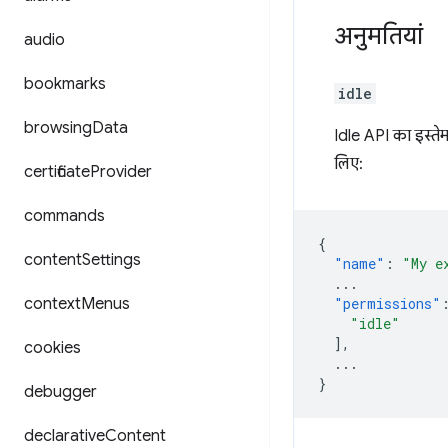
अनुमतियां
audio
bookmarks
idle
browsing
Data
Idle API का इस्तेम
लिए:
certificate
Provider
commands
{
content
Settings
"name"
:
"My e
...
context
Menus
"permissions"
"idle"
],
cookies
...
}
debugger
declarative
Content