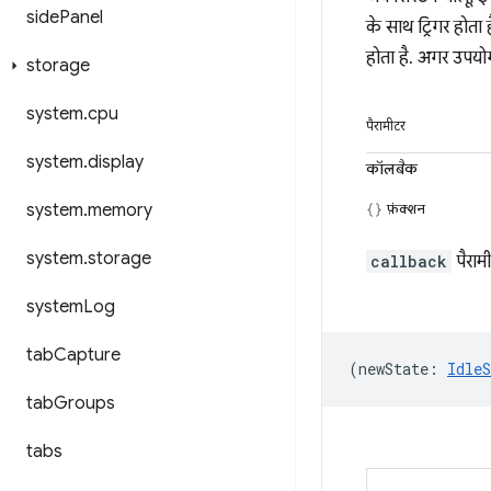
side
Panel
के साथ ट्रिगर होता
होता है. अगर उपयोग
storage
system
.
cpu
पैरामीटर
system
.
display
कॉलबैक
system
.
memory
फ़ंक्शन
system
.
storage
callback
पैराम
system
Log
tab
Capture
(
newState
:
IdleS
tab
Groups
tabs