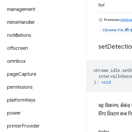
रिटर्न
management
Promise<
IdleSt
mime
Handler
Chrome 116 और इस
notifications
set
Detectio
offscreen
omnibox
chrome
.
idle
.
setD
page
Capture
intervalInSeco
)
:
void
permissions
platform
Keys
यह विकल्प, सेकंड
power
लिए सिस्टम कब निष्क
printer
Provider