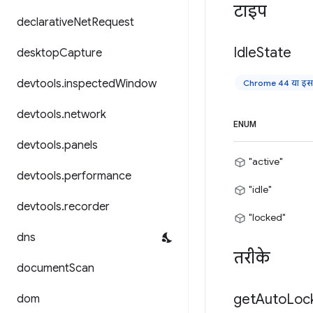
टाइप
declarative
Net
Request
Idle
State
desktop
Capture
devtools
.
inspected
Window
Chrome 44 या इसके
devtools
.
network
ENUM
devtools
.
panels
"active"
devtools
.
performance
"idle"
devtools
.
recorder
"locked"
dns
तरीके
document
Scan
get
Auto
Loc
dom