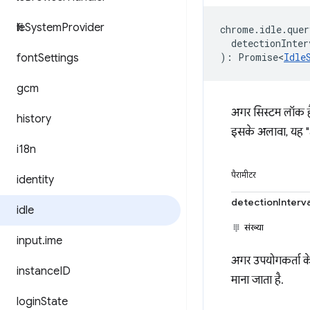
file
System
Provider
chrome
.
idle
.
quer
detectionInter
)
:
Promise<
Idle
font
Settings
gcm
अगर सिस्टम लॉक है
history
इसके अलावा, यह "a
i18n
पैरामीटर
identity
detectionInterv
idle
संख्या
input
.
ime
अगर उपयोगकर्ता के
instance
ID
माना जाता है.
login
State