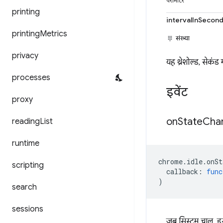
पैरामीटर
printing
intervalInSecon
printing
Metrics
संख्या
privacy
यह थ्रेशोल्ड, सेकं
processes
इवेंट
proxy
on
State
Cha
reading
List
runtime
chrome
.
idle
.
onSt
scripting
callback
:
func
)
search
sessions
जब सिस्टम चालू, इस्