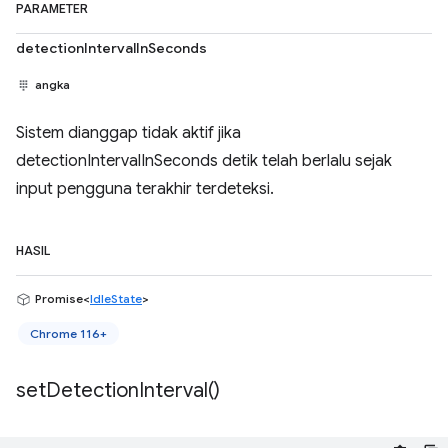
PARAMETER
detectionIntervalInSeconds
angka
Sistem dianggap tidak aktif jika
detectionIntervalInSeconds detik telah berlalu sejak
input pengguna terakhir terdeteksi.
HASIL
Promise<
IdleState
>
Chrome 116+
set
Detection
Interval(
)