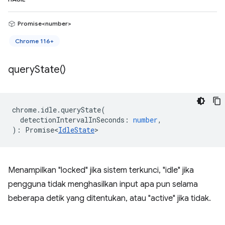
Promise<number>
Chrome 116+
query
State(
)
chrome
.
idle
.
queryState
(
detectionIntervalInSeconds
:
number
,
)
:
Promise<
IdleState
>
Menampilkan "locked" jika sistem terkunci, "idle" jika
pengguna tidak menghasilkan input apa pun selama
beberapa detik yang ditentukan, atau "active" jika tidak.