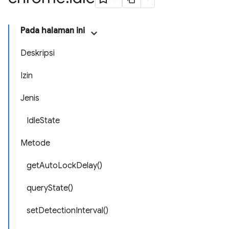
Pada halaman ini
Deskripsi
Izin
Jenis
IdleState
Metode
getAutoLockDelay()
queryState()
setDetectionInterval()