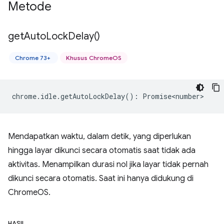
Metode
get
Auto
Lock
Delay(
)
Chrome 73+
Khusus ChromeOS
chrome
.
idle
.
getAutoLockDelay
()
:
Promise<number>
Mendapatkan waktu, dalam detik, yang diperlukan
hingga layar dikunci secara otomatis saat tidak ada
aktivitas. Menampilkan durasi nol jika layar tidak pernah
dikunci secara otomatis. Saat ini hanya didukung di
ChromeOS.
HASIL