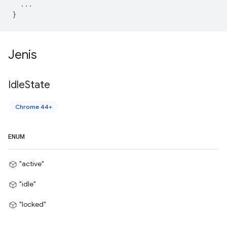
...
}
Jenis
Idle
State
Chrome 44+
ENUM
"active"
"idle"
"locked"