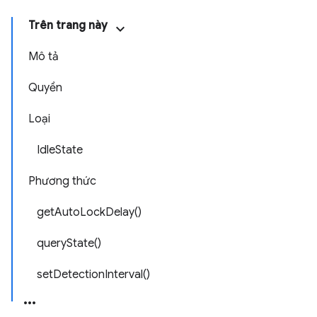
Trên trang này
Mô tả
Quyền
Loại
IdleState
Phương thức
getAutoLockDelay()
queryState()
setDetectionInterval()