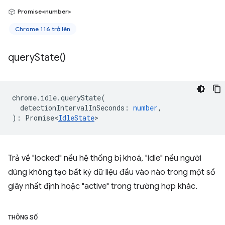
Promise<number>
Chrome 116 trở lên
query
State(
)
chrome
.
idle
.
queryState
(
detectionIntervalInSeconds
:
number
,
)
:
Promise<
IdleState
>
Trả về "locked" nếu hệ thống bị khoá, "idle" nếu người
dùng không tạo bất kỳ dữ liệu đầu vào nào trong một số
giây nhất định hoặc "active" trong trường hợp khác.
THÔNG SỐ