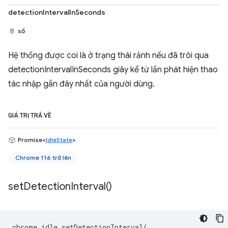
detectionIntervalInSeconds
số
Hệ thống được coi là ở trạng thái rảnh nếu đã trôi qua
detectionIntervalInSeconds giây kể từ lần phát hiện thao
tác nhập gần đây nhất của người dùng.
GIÁ TRỊ TRẢ VỀ
Promise<
IdleState
>
Chrome 116 trở lên
set
Detection
Interval(
)
chrome
.
idle
.
setDetectionInterval
(