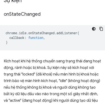
Sự kiện
on
State
Changed
chrome
.
idle
.
onStateChanged
.
addListener
(
callback
:
function
,
)
Kích hoạt khi hệ thống chuyển sang trạng thái đang hoạt
động, rảnh hoặc bị khoá. Sự kiện này sẽ kích hoạt với
trạng thái "locked" (đã khoá) nếu màn hình bị khoá hoặc
trình bảo vệ màn hình kích hoạt, "idle" (không hoạt động)
nếu hệ thống không bị khoá và người dùng không tạo
bất kỳ dữ liệu đầu vào nào trong một số giây nhất định,
và "active" (đang hoạt động) khi người dùng tạo dữ liệu