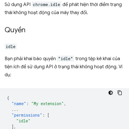
Sử dụng API
chrome.idle
để phát hiện thời điểm trạng
thái không hoạt động của máy thay đổi.
Quyền
idle
Bạn phải khai báo quyền
"idle"
trong tệp kê khai của
tiện ích để sử dụng API ở trạng thái không hoạt động. Ví
dụ:
{
"name"
:
"My extension"
,
...
"permissions"
:
[
"idle"
],