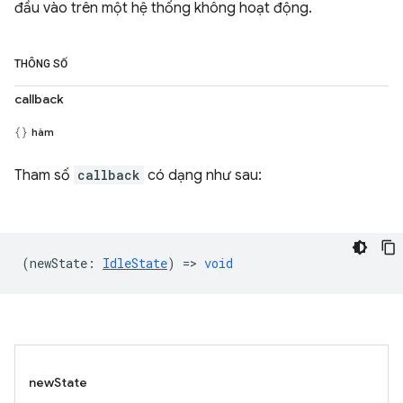
đầu vào trên một hệ thống không hoạt động.
THÔNG SỐ
callback
hàm
Tham số
callback
có dạng như sau:
(
newState
:
IdleState
) =>
void
newState