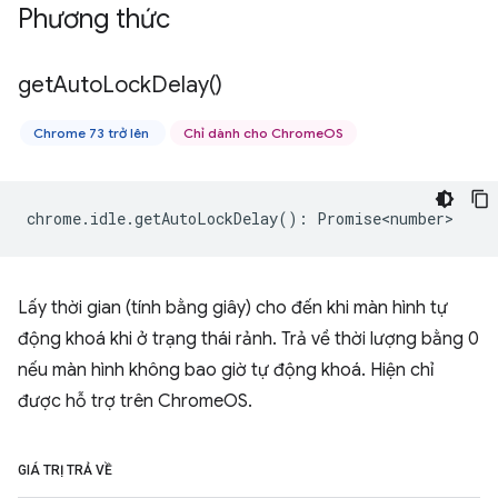
Phương thức
get
Auto
Lock
Delay(
)
Chrome 73 trở lên
Chỉ dành cho ChromeOS
chrome
.
idle
.
getAutoLockDelay
()
:
Promise<number>
Lấy thời gian (tính bằng giây) cho đến khi màn hình tự
động khoá khi ở trạng thái rảnh. Trả về thời lượng bằng 0
nếu màn hình không bao giờ tự động khoá. Hiện chỉ
được hỗ trợ trên ChromeOS.
GIÁ TRỊ TRẢ VỀ