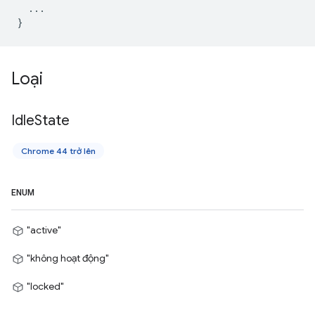
...
}
Loại
Idle
State
Chrome 44 trở lên
ENUM
"active"
"không hoạt động"
"locked"