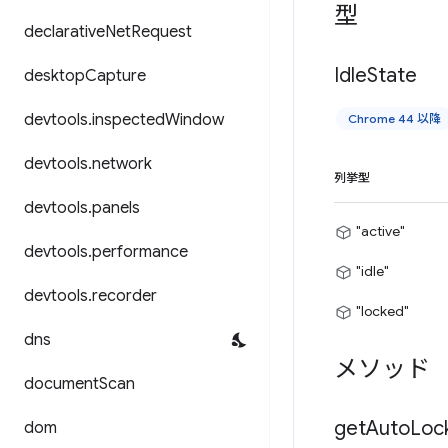
型
declarative
Net
Request
Idle
State
desktop
Capture
devtools
.
inspected
Window
Chrome 44 以降
devtools
.
network
列挙型
devtools
.
panels
"active"
devtools
.
performance
"idle"
devtools
.
recorder
"locked"
dns
メソッド
document
Scan
get
Auto
Loc
dom