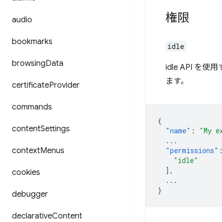
権限
audio
bookmarks
idle
browsing
Data
idle API
ます。
certificate
Provider
commands
{
content
Settings
"name"
:
"My e
...
context
Menus
"permissions"
"idle"
],
cookies
...
}
debugger
declarative
Content