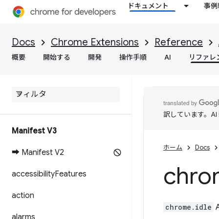
ドキュメント
事例
Docs
Chrome Extensions
Reference
概要
開始する
開発
操作手順
AI
リファレ
訳しています。A
Manifest V3
ホーム
Docs
➡ Manifest V2
chro
accessibility
Features
action
chrome.idle
alarms