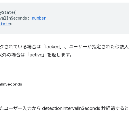
yState
(
valInSeconds
:
number
,
State
>
クされている場合は「locked」、ユーザーが指定された秒数
れ以外の場合は「active」を返します。
alInSeconds
ーザー入力から detectionIntervalInSeconds 秒