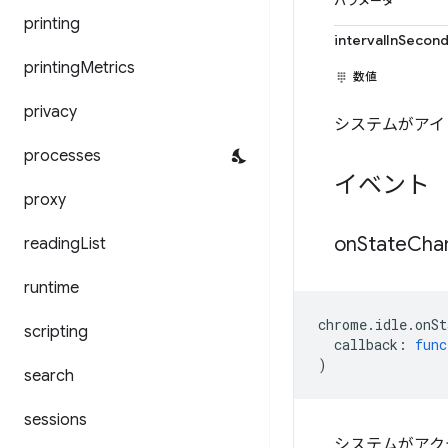
パラメータ
printing
intervalInSecon
printing
Metrics
数値
privacy
システムがアイ
processes
イベント
proxy
on
State
Cha
reading
List
runtime
chrome
.
idle
.
onSt
scripting
callback
:
func
)
search
sessions
システムがアク