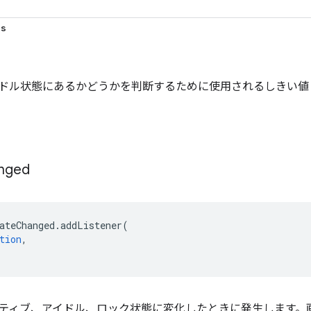
ds
ドル状態にあるかどうかを判断するために使用されるしきい値
nged
ateChanged
.
addListener
(
tion
,
ティブ、アイドル、ロック状態に変化したときに発生します。