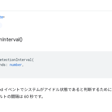
ate
>
n
Interval(
)
etectionInterval
(
nds
:
number
,
hanged イベントでシステムがアイドル状態であると判断するた
トの間隔は 60 秒です。