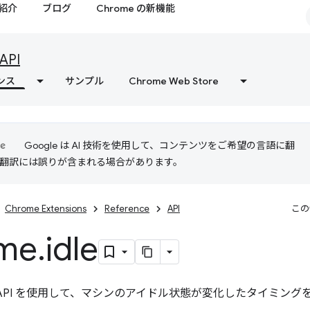
紹介
ブログ
Chrome の新機能
API
ンス
サンプル
Chrome Web Store
Google は AI 技術を使用して、コンテンツをご希望の言語に翻
I 翻訳には誤りが含まれる場合があります。
Chrome Extensions
Reference
API
この
me
.
idle
API を使用して、マシンのアイドル状態が変化したタイミング