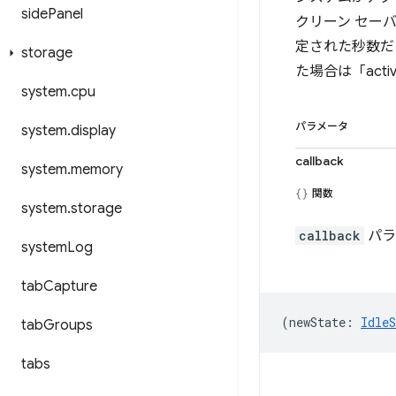
side
Panel
クリーン セー
定された秒数だ
storage
た場合は「act
system
.
cpu
パラメータ
system
.
display
callback
system
.
memory
関数
system
.
storage
callback
パラ
system
Log
tab
Capture
(
newState
:
IdleS
tab
Groups
tabs