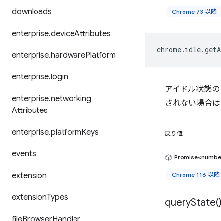
downloads
Chrome 73 以降
enterprise
.
device
Attributes
chrome
.
idle
.
getA
enterprise
.
hardware
Platform
enterprise
.
login
アイドル状態の
enterprise
.
networking
されない場合は
Attributes
enterprise
.
platform
Keys
戻り値
events
Promise<numbe
extension
Chrome 116 以降
extension
Types
query
State(
file
Browser
Handler