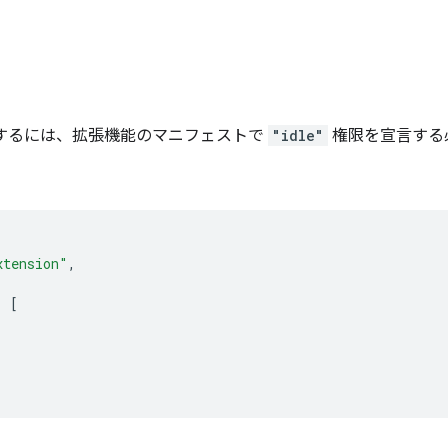
 を使用するには、拡張機能のマニフェストで
"idle"
権限を宣言する
xtension"
,
:
[