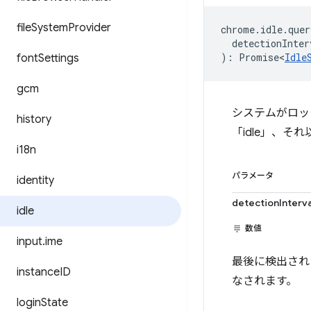
file
System
Provider
chrome
.
idle
.
quer
detectionInter
)
:
Promise<
Idle
font
Settings
gcm
システムがロッ
history
「idle」、そ
i18n
パラメータ
identity
detectionInterv
idle
数値
input
.
ime
最後に検出されたユ
instance
ID
なされます。
login
State