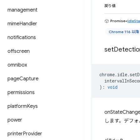
戻り値
management
Promise<
IdleSt
mime
Handler
Chrome 116 以降
notifications
set
Detectio
offscreen
omnibox
chrome
.
idle
.
setD
page
Capture
intervalInSeco
)
:
void
permissions
platform
Keys
onStateC
power
します。デフォル
printer
Provider